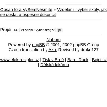
Obsah fóra VySemNesmíte
»
Vzdělání - výběr školy, jak
se dostat a úspěšně dokončit
Přejdi na:
Nahoru
Powered by
phpBB
© 2001, 2002 phpBB Group
Czech translation by
Azu
; Revised by drake127
www.elektrocigler.cz
|
Tisk v Brně
|
Barel Rock
|
Bejci.cz
|
Dětská lékárna