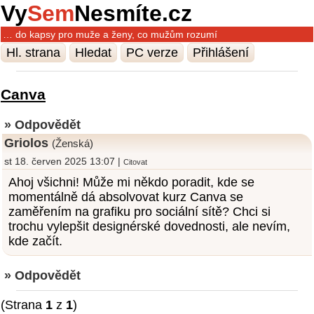
Vy
Sem
Nesmíte.cz
… do kapsy pro muže a ženy, co mužům rozumí
Hl. strana
Hledat
PC verze
Přihlášení
Canva
» Odpovědět
Griolos
(Ženská)
st 18. červen 2025 13:07 |
Citovat
Ahoj všichni! Může mi někdo poradit, kde se
momentálně dá absolvovat kurz Canva se
zaměřením na grafiku pro sociální sítě? Chci si
trochu vylepšit designérské dovednosti, ale nevím,
kde začít.
» Odpovědět
(Strana
1
z
1
)