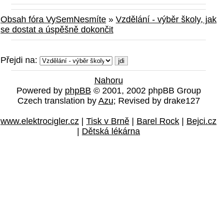
Obsah fóra VySemNesmíte
»
Vzdělání - výběr školy, jak
se dostat a úspěšně dokončit
Přejdi na:
Nahoru
Powered by
phpBB
© 2001, 2002 phpBB Group
Czech translation by
Azu
; Revised by drake127
www.elektrocigler.cz
|
Tisk v Brně
|
Barel Rock
|
Bejci.cz
|
Dětská lékárna