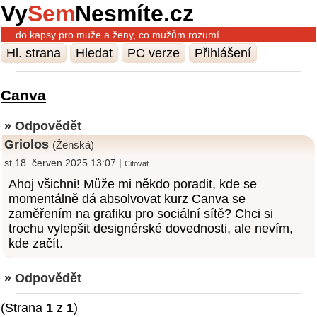
Vy
Sem
Nesmíte.cz
… do kapsy pro muže a ženy, co mužům rozumí
Hl. strana
Hledat
PC verze
Přihlášení
Canva
» Odpovědět
Griolos
(Ženská)
st 18. červen 2025 13:07 |
Citovat
Ahoj všichni! Může mi někdo poradit, kde se
momentálně dá absolvovat kurz Canva se
zaměřením na grafiku pro sociální sítě? Chci si
trochu vylepšit designérské dovednosti, ale nevím,
kde začít.
» Odpovědět
(Strana
1
z
1
)