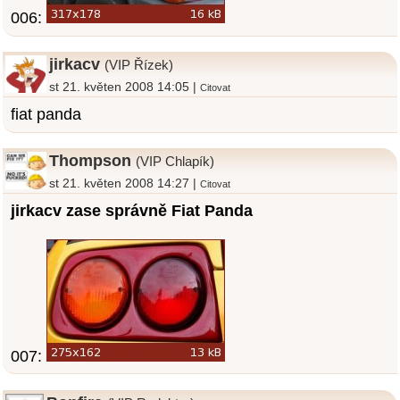
006:
jirkacv
(VIP Řízek)
st 21. květen 2008 14:05 |
Citovat
fiat panda
Thompson
(VIP Chlapík)
st 21. květen 2008 14:27 |
Citovat
jirkacv zase správně Fiat Panda
007: