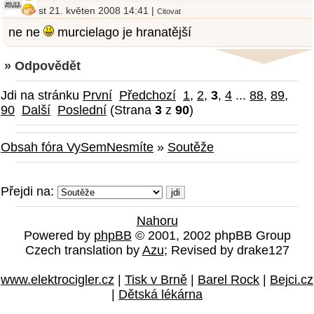
st 21. květen 2008 14:41 |
Citovat
ne ne
murcielago je hranatější
» Odpovědět
Jdi na stránku
První
Předchozí
1
,
2
,
3
,
4
...
88
,
89
,
90
Další
Poslední
(Strana
3
z
90
)
Obsah fóra VySemNesmíte
»
Soutěže
Přejdi na:
Nahoru
Powered by
phpBB
© 2001, 2002 phpBB Group
Czech translation by
Azu
; Revised by drake127
www.elektrocigler.cz
|
Tisk v Brně
|
Barel Rock
|
Bejci.cz
|
Dětská lékárna