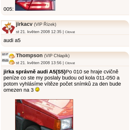
005:
jirkacv
(VIP Řízek)
st 21. květen 2008 12:35 |
Citovat
audi a5
Thompson
(VIP Chlapík)
st 21. květen 2008 13:56 |
Citovat
jirka správně audi A5(S5)
Po 010 se hraje cvičně
peníze co ste my poslaly budou od kola 011-050 a
potom vyhlásíme vítěze počet snímků za den bude
omezen na 3