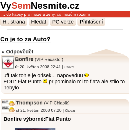
Vy
Sem
Nesmíte.cz
… do kapsy pro muže a ženy, co mužům rozumí
Hl. strana
Hledat
PC verze
Přihlášení
Co je to za Auto?
» Odpovědět
Bonfire
(VIP Redaktor)
út 20. květen 2008 22:41 |
Citovat
uff tak tohle je orisek... napoveduu
EDIT: Fiat Punto
pripominalo mi to fiata ale stilo to
nebylo
Thompson
(VIP Chlapík)
st 21. květen 2008 07:20 |
Citovat
Bonfire výborně:Fiat Punto