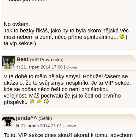
No ovšem.
Tak to hezky říkáš, jako by to byla skoro nějaká věc
mezi nebem a zemí, něco přímo spirituálního...
(
ta vip sekce )
Beat
(VIP Pravá ruka)
čt 21. srpen 2014 17:00 |
Citovat
V té době to mělo nějaký smysl. Bohužel časem se
ukázalo, že to svůj smysl nesplnílo. Je tu VIP sekce,
kde se občas něco řeší co není pro širokou
veřejnost. Máš pochvalu že jsi to četl od prvního
příspěvku
jenda^^
(Šéfík)
čt 21. srpen 2014 21:01 |
Citovat
To jo, VIP sekce dnes slouží akorát k tomu, abychom