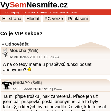
Vy
Sem
Nesmíte.cz
… do kapsy pro muže a ženy, co mužům rozumí
Hl. strana
Hledat
PC verze
Přihlášení
Co je VIP sekce?
» Odpovědět
Moucha
(Šéfík)
so 30. leden 2010 19:15 |
Citovat
A na co tedy máme u příspěvků funkci poslat
anonymně?
jenda^^
(Šéfík)
so 30. leden 2010 19:17 |
Citovat
Ta mi přijde trošku jinak zaměřená. Přece jen už
jsem pár příspěvků poslal anonymně, ale to byly
takový, u kterých by mi nevadilo, že víte, kdo to psal