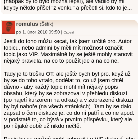
(naopak by to bylo možná lepší), ale vadilo by mi
kdyby někdo přišel "z venku" a přečetl si, kdo to je...
romulus
(Šéfík)
po 1. únor 2010 09:50 |
Citovat
Jestli do toho můžu kecat, tak jsem určitě pro. Autor
topicu, nebo admini by měli mít možnost označit
topic jako VIP. Maximálně by se ještě mohly stanovit
nějaký pravidla, na co to použít jde a na co ne.
Tady je to trošku OT, ale ještě bych byl pro, když už
by se do toho vrtalo, dodělat to, co už jsem chtěl
dávno - aby každý topic mohl mít nějaký popis
obsahu, který by se zobrazoval v přehledu diskuzí
(po najetí kurzorem na odkaz) a v zobrazené diskuzi
by byl nahoře (na všech stránkách). Tam by se dalo
zapsat o čem diskuze je, co do ní patří a co ne apod.
V podstatě to, co bývá v prvním příspěvku, který ale
po nějaké době už nikdo nečtě.