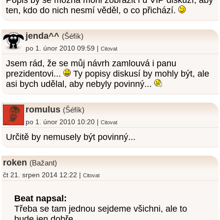
Popis by se možná mohl zobrazit i u VIP diskuzí, aby
ten, kdo do nich nesmí věděl, o co přichází.
jenda^^
(Šéfík)
po 1. únor 2010 09:59 |
Citovat
Jsem rád, že se můj návrh zamlouvá i panu
prezidentovi...
Ty popisy diskusí by mohly být, ale
asi bych udělal, aby nebyly povinný...
romulus
(Šéfík)
po 1. únor 2010 10:20 |
Citovat
Určitě by nemusely být povinný...
roken
(Bažant)
čt 21. srpen 2014 12:22 |
Citovat
Beat napsal:
Třeba se tam jednou sejdeme všichni, ale to
bude jen dobře...