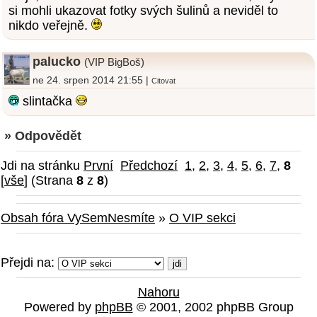
si mohli ukazovat fotky svých šulinů a neviděl to
nikdo veřejně.
palucko
(VIP BigBoš)
ne 24. srpen 2014 21:55 |
Citovat
slintačka
» Odpovědět
Jdi na stránku
První
Předchozí
1
,
2
,
3
,
4
,
5
,
6
,
7
,
8
[
vše
] (Strana
8
z
8
)
Obsah fóra VySemNesmíte
»
O VIP sekci
Přejdi na:
Nahoru
Powered by
phpBB
© 2001, 2002 phpBB Group