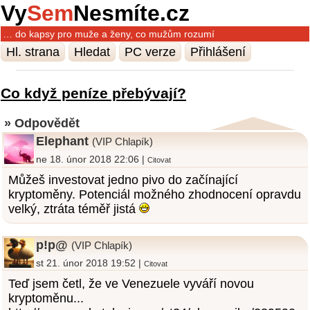
Vy
Sem
Nesmíte.cz
… do kapsy pro muže a ženy, co mužům rozumí
Hl. strana
Hledat
PC verze
Přihlášení
Co když peníze přebývají?
» Odpovědět
Elephant
(VIP Chlapík)
ne 18. únor 2018 22:06 |
Citovat
Můžeš investovat jedno pivo do začínající
kryptoměny. Potenciál možného zhodnocení opravdu
velký, ztráta téměř jistá
p!p@
(VIP Chlapík)
st 21. únor 2018 19:52 |
Citovat
Teď jsem četl, že ve Venezuele vyváří novou
kryptoměnu...