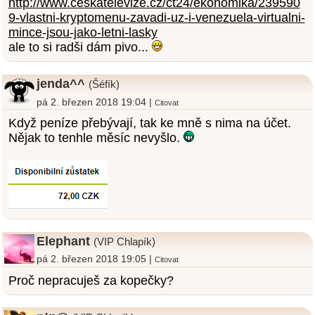
http://www.ceskatelevize.cz/ct24/ekonomika/239590
9-vlastni-kryptomenu-zavadi-uz-i-venezuela-virtualni-
mince-jsou-jako-letni-lasky
ale to si radši dám pivo...
jenda^^
(Šéfík)
pá 2. březen 2018 19:04 |
Citovat
Když peníze přebývají, tak ke mně s nima na účet.
Nějak to tenhle měsíc nevyšlo.
Elephant
(VIP Chlapík)
pá 2. březen 2018 19:05 |
Citovat
Proč nepracuješ za kopečky?