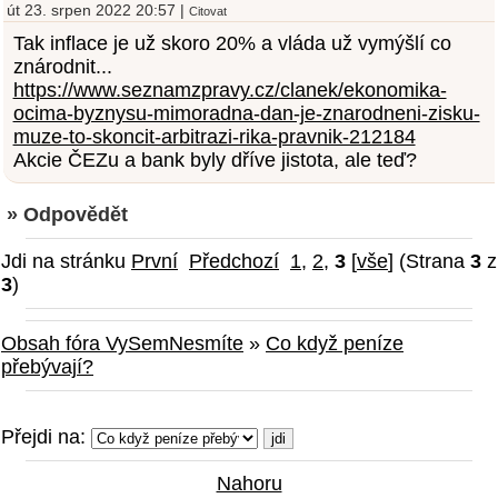
út 23. srpen 2022 20:57 |
Citovat
Tak inflace je už skoro 20% a vláda už vymýšlí co
znárodnit...
https://www.seznamzpravy.cz/clanek/ekonomika-
ocima-byznysu-mimoradna-dan-je-znarodneni-zisku-
muze-to-skoncit-arbitrazi-rika-pravnik-212184
Akcie ČEZu a bank byly dříve jistota, ale teď?
» Odpovědět
Jdi na stránku
První
Předchozí
1
,
2
,
3
[
vše
] (Strana
3
z
3
)
Obsah fóra VySemNesmíte
»
Co když peníze
přebývají?
Přejdi na:
Nahoru