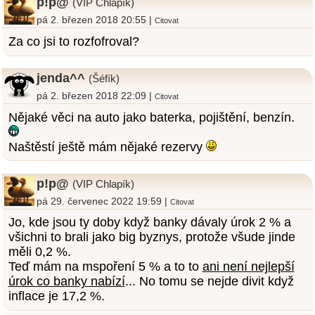
p!p@
(VIP Chlapík)
pá 2. březen 2018 20:55 |
Citovat
Za co jsi to rozfofroval?
jenda^^
(Šéfík)
pá 2. březen 2018 22:09 |
Citovat
Nějaké věci na auto jako baterka, pojištění, benzín.
Naštěstí ještě mám nějaké rezervy
p!p@
(VIP Chlapík)
pá 29. červenec 2022 19:59 |
Citovat
Jo, kde jsou ty doby když banky dávaly úrok 2 % a
všichni to brali jako big byznys, protože všude jinde
měli 0,2 %.
Teď mám na mspoření 5 % a to to
ani není nejlepší
úrok co banky nabízí
... No tomu se nejde divit když
inflace je 17,2 %.