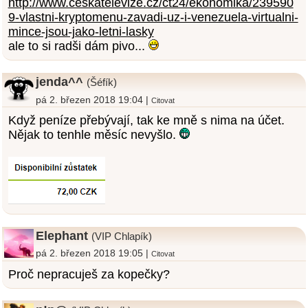
http://www.ceskatelevize.cz/ct24/ekonomika/239590
9-vlastni-kryptomenu-zavadi-uz-i-venezuela-virtualni-
mince-jsou-jako-letni-lasky
ale to si radši dám pivo...
jenda^^
(Šéfík)
pá 2. březen 2018 19:04 |
Citovat
Když peníze přebývají, tak ke mně s nima na účet.
Nějak to tenhle měsíc nevyšlo.
Elephant
(VIP Chlapík)
pá 2. březen 2018 19:05 |
Citovat
Proč nepracuješ za kopečky?