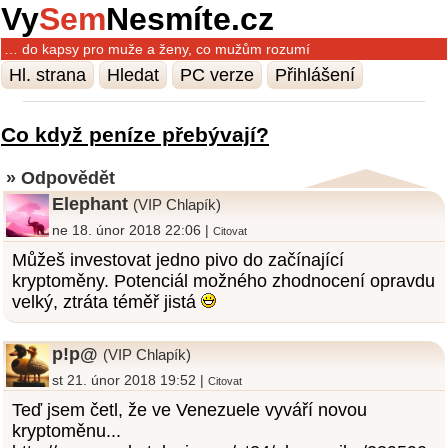
Vy
Sem
Nesmíte.cz
… do kapsy pro muže a ženy, co mužům rozumí
Hl. strana
Hledat
PC verze
Přihlášení
Co když peníze přebývají?
» Odpovědět
Elephant
(VIP Chlapík)
ne 18. únor 2018 22:06 |
Citovat
Můžeš investovat jedno pivo do začínající
kryptoměny. Potenciál možného zhodnocení opravdu
velký, ztráta téměř jistá
p!p@
(VIP Chlapík)
st 21. únor 2018 19:52 |
Citovat
Teď jsem četl, že ve Venezuele vyváří novou
kryptoměnu...