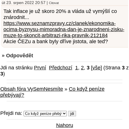
út 23. srpen 2022 20:57 |
Citovat
Tak inflace je už skoro 20% a vláda už vymýšlí co
znárodnit...
https://www.seznamzpravy.cz/clanek/ekonomika-
ocima-byznysu-mimoradna-dan-je-znarodneni-zisku-
muze-to-skoncit-arbitrazi-rika-pravnik-212184
Akcie ČEZu a bank byly dříve jistota, ale teď?
» Odpovědět
Jdi na stránku
První
Předchozí
1
,
2
,
3
[
vše
] (Strana
3
z
3
)
Obsah fóra VySemNesmíte
»
Co když peníze
přebývají?
Přejdi na:
Nahoru