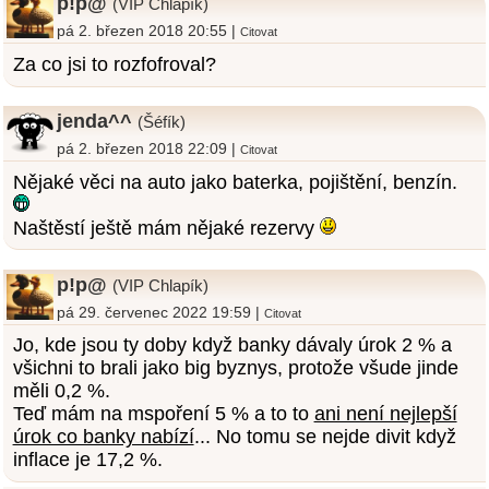
p!p@
(VIP Chlapík)
pá 2. březen 2018 20:55 |
Citovat
Za co jsi to rozfofroval?
jenda^^
(Šéfík)
pá 2. březen 2018 22:09 |
Citovat
Nějaké věci na auto jako baterka, pojištění, benzín.
Naštěstí ještě mám nějaké rezervy
p!p@
(VIP Chlapík)
pá 29. červenec 2022 19:59 |
Citovat
Jo, kde jsou ty doby když banky dávaly úrok 2 % a
všichni to brali jako big byznys, protože všude jinde
měli 0,2 %.
Teď mám na mspoření 5 % a to to
ani není nejlepší
úrok co banky nabízí
... No tomu se nejde divit když
inflace je 17,2 %.