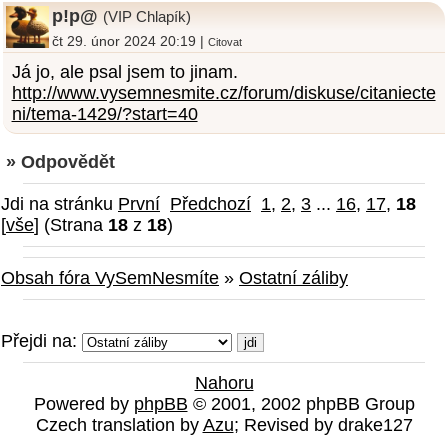
p!p@
(VIP Chlapík)
čt 29. únor 2024 20:19 |
Citovat
Já jo, ale psal jsem to jinam.
http://www.vysemnesmite.cz/forum/diskuse/citaniecte
ni/tema-1429/?start=40
» Odpovědět
Jdi na stránku
První
Předchozí
1
,
2
,
3
...
16
,
17
,
18
[
vše
] (Strana
18
z
18
)
Obsah fóra VySemNesmíte
»
Ostatní záliby
Přejdi na:
Nahoru
Powered by
phpBB
© 2001, 2002 phpBB Group
Czech translation by
Azu
; Revised by drake127