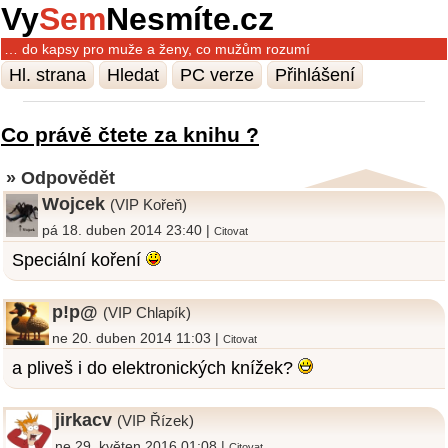
Vy
Sem
Nesmíte.cz
… do kapsy pro muže a ženy, co mužům rozumí
Hl. strana
Hledat
PC verze
Přihlášení
Co právě čtete za knihu ?
» Odpovědět
Wojcek
(VIP Kořeň)
pá 18. duben 2014 23:40 |
Citovat
Speciální koření
p!p@
(VIP Chlapík)
ne 20. duben 2014 11:03 |
Citovat
a pliveš i do elektronických knížek?
jirkacv
(VIP Řízek)
ne 29. květen 2016 01:08 |
Citovat