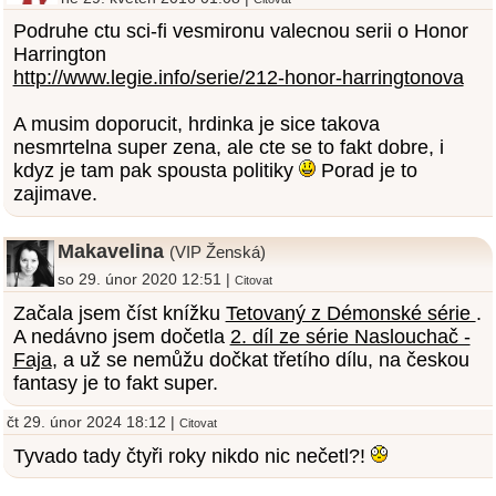
Podruhe ctu sci-fi vesmironu valecnou serii o Honor
Harrington
http://www.legie.info/serie/212-honor-harringtonova
A musim doporucit, hrdinka je sice takova
nesmrtelna super zena, ale cte se to fakt dobre, i
kdyz je tam pak spousta politiky
Porad je to
zajimave.
Makavelina
(VIP Ženská)
so 29. únor 2020 12:51 |
Citovat
Začala jsem číst knížku
Tetovaný z Démonské série
.
A nedávno jsem dočetla
2. díl ze série Naslouchač -
Faja
, a už se nemůžu dočkat třetího dílu, na českou
fantasy je to fakt super.
čt 29. únor 2024 18:12 |
Citovat
Tyvado tady čtyři roky nikdo nic nečetl?!