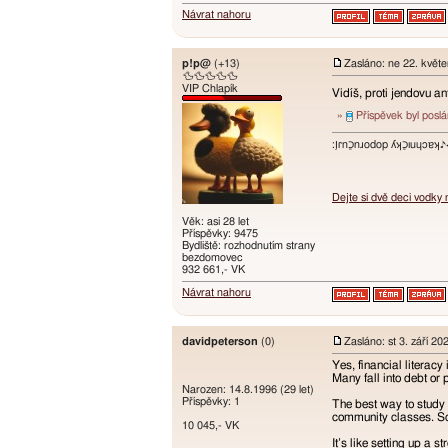
Návrat nahoru
p!p@
(+13)
Zasláno: ne 22. květ
🦆🦆🦆🦆🦆
VIP Chlapík
Vidíš, proti jendovu 
»
Příspěvek byl posl
:ו֥ɾnכַnɹodop ʎʞכַıuɥɔ
Dejte si dvě deci vodky
Věk: asi 28 let
Příspěvky: 9475
Bydliště: rozhodnutím strany
bezdomovec
932 661,- VK
Návrat nahoru
davidpeterson
(0)
Zasláno: st 3. září 20
Yes, financial literacy
Many fall into debt or
Narozen: 14.8.1996 (29 let)
Příspěvky: 1
The best way to study 
community classes. Sch
10 045,- VK
It’s like setting up a