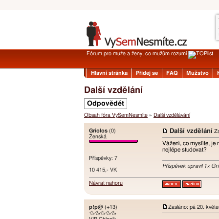
Fórum pro muže a ženy, co mužům rozumí
Hlavní stránka
Přidej se
FAQ
Mužstvo
Další vzdělání
Odpovědět
Obsah fóra VySemNesmíte
»
Další vzdělávání
Griolos
(0)
Další vzdělání
Za
Ženská
Vážení, co myslíte, je
nejlépe studovat?
Příspěvky: 7
Příspěvek upravil 1× Gr
10 415,- VK
Návrat nahoru
p!p@
(+13)
Zasláno: pá 20. květ
🦆🦆🦆🦆🦆