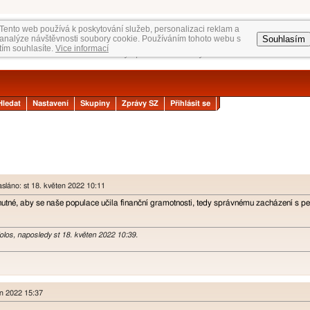
Tento web používá k poskytování služeb, personalizaci reklam a
Souhlasím
analýze návštěvnosti soubory cookie. Používáním tohoto webu s
tím souhlasíte.
Vice informací
Hledat
Nastavení
Skupiny
Zprávy SZ
Přihlásit se
sláno: st 18. květen 2022 10:11
 nutné, aby se naše populace učila finanční gramotnosti, tedy správnému zacházení s pe
iolos, naposledy st 18. květen 2022 10:39.
en 2022 15:37