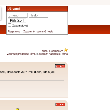
Uživatel
Zapamatovat
Registrovat
|
Zapomněl jsem své heslo
přidat k oblíbeným
Zobrazit předchozí téma
::
Zobrazit následující téma
nězi, které dostávají? Pokud ano, kde a jak