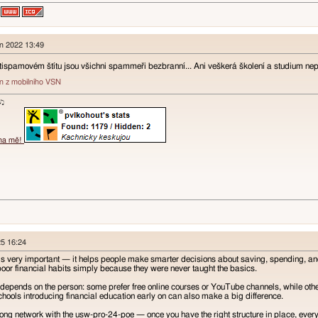
en 2022 13:49
antispamovém štítu jsou všichni spammeři bezbranní... Ani veškerá školení a studium n
án z mobilního VSN
ɐʞ♪♫
 na mě!
25 16:24
 is very important — it helps people make smarter decisions about saving, spending, and i
 poor financial habits simply because they were never taught the basics.
depends on the person: some prefer free online courses or YouTube channels, while othe
ools introducing financial education early on can also make a big difference.
 strong network with the usw-pro-24-poe — once you have the right structure in place, eve