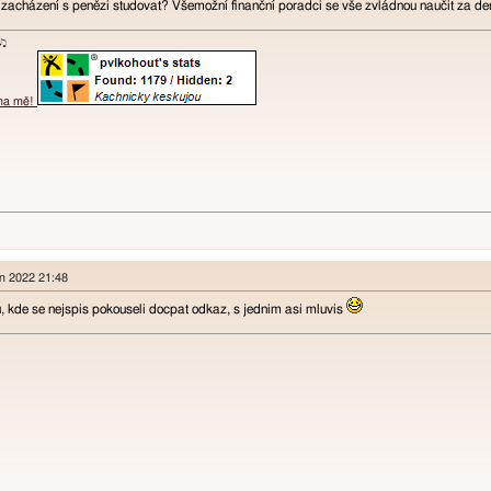
 zacházení s penězi studovat? Všemožní finanční poradci se vše zvládnou naučit za den
ɐʞ♪♫
 na mě!
en 2022 21:48
, kde se nejspis pokouseli docpat odkaz, s jednim asi mluvis