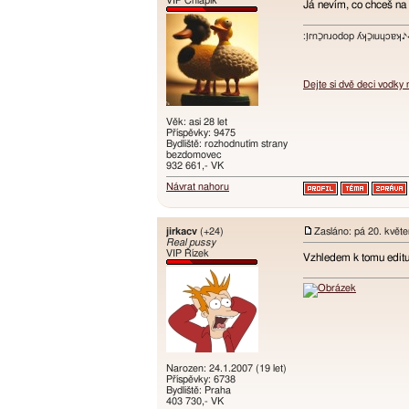
VIP Chlapík
Já nevím, co chceš na
:ו֥ɾnכַnɹodop ʎʞכַıuɥɔ
Dejte si dvě deci vodky
Věk: asi 28 let
Příspěvky: 9475
Bydliště: rozhodnutím strany
bezdomovec
932 661,- VK
Návrat nahoru
jirkacv
(+24)
Zasláno: pá 20. květ
Real pussy
VIP Řízek
Vzhledem k tomu editu
Narozen: 24.1.2007 (19 let)
Příspěvky: 6738
Bydliště: Praha
403 730,- VK