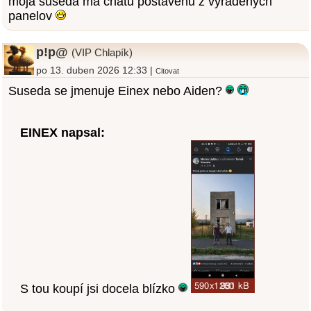
moja suseda ma chatu postavenu z vyradenych
panelov
p!p@
(VIP Chlapík)
po 13. duben 2026 12:33 |
Citovat
Suseda se jmenuje Einex nebo Aiden?
EINEX napsal:
S tou koupí jsi docela blízko