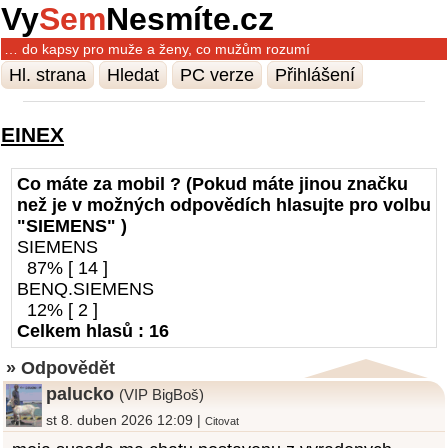
Vy
Sem
Nesmíte.cz
… do kapsy pro muže a ženy, co mužům rozumí
Hl. strana
Hledat
PC verze
Přihlášení
EINEX
Co máte za mobil ? (Pokud máte jinou značku
než je v možných odpovědích hlasujte pro volbu
"SIEMENS" )
SIEMENS
87% [ 14 ]
BENQ.SIEMENS
12% [ 2 ]
Celkem hlasů : 16
» Odpovědět
palucko
(VIP BigBoš)
st 8. duben 2026 12:09 |
Citovat