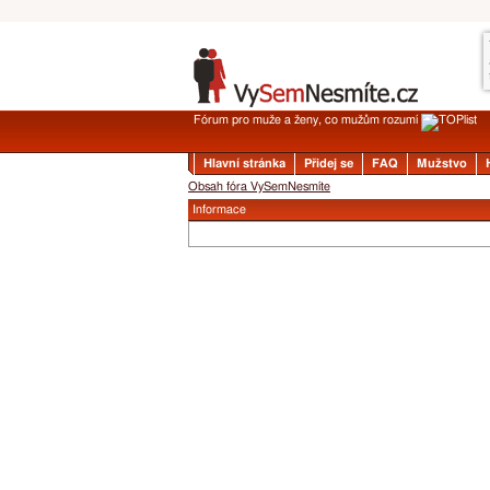
Fórum pro muže a ženy, co mužům rozumí
Hlavní stránka
Přidej se
FAQ
Mužstvo
Obsah fóra VySemNesmíte
Informace