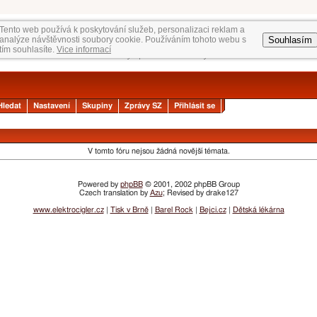
Tento web používá k poskytování služeb, personalizaci reklam a
Souhlasím
analýze návštěvnosti soubory cookie. Používáním tohoto webu s
tím souhlasíte.
Vice informací
Hledat
Nastavení
Skupiny
Zprávy SZ
Přihlásit se
V tomto fóru nejsou žádná novější témata.
Powered by
phpBB
© 2001, 2002 phpBB Group
Czech translation by
Azu
; Revised by drake127
www.elektrocigler.cz
|
Tisk v Brně
|
Barel Rock
|
Bejci.cz
|
Dětská lékárna