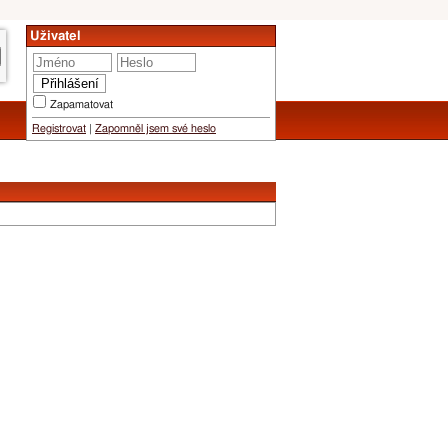
Uživatel
Zapamatovat
Registrovat
|
Zapomněl jsem své heslo