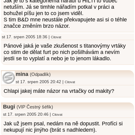
Jak je to s kategoriema nářadí u HILTI to vůbec
netuším. Já se timhle nářadím potkal v práci a
bohužel píšu jen to co jsem viděl.
S tim B&D mne neustále překvapujete asi si o téhle
značce změním brzo názor.
st 17. srpen 2005 18:36 |
Citovat
Pánové jaká je vaše zkušenost s titanovýmy vrtáky
co stim de dělat furt po nich pošilhávám a nevím
jestli se to vyplatí a nebo je to jenom lákadlo.
mina
(Odpadlík)
st 17. srpen 2005 20:42 |
Citovat
Chlapi jakej máte názor na vrtačky od makity?
Bugi
(VIP Čestný šéfík)
st 17. srpen 2005 20:46 |
Citovat
Jak už jsem psal, nedám na ně dopustit. Profíci si
nekupují nic jinýho (brát s nadhledem).