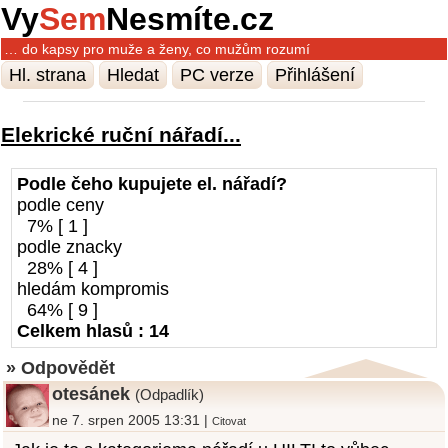
Vy
Sem
Nesmíte.cz
… do kapsy pro muže a ženy, co mužům rozumí
Hl. strana
Hledat
PC verze
Přihlášení
Elekrické ruční nářadí...
Podle čeho kupujete el. nářadí?
podle ceny
7% [ 1 ]
podle znacky
28% [ 4 ]
hledám kompromis
64% [ 9 ]
Celkem hlasů : 14
» Odpovědět
otesánek
(Odpadlík)
ne 7. srpen 2005 13:31 |
Citovat