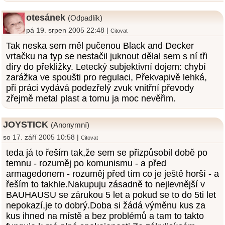
otesánek
(Odpadlík)
pá 19. srpen 2005 22:48 |
Citovat
Tak neska sem měl pučenou Black and Decker
vrtačku na typ se nestačil juknout dělal sem s ní tři
díry do překližky. Letecký subjektivní dojem: chybí
zarážka ve spoušti pro regulaci, Překvapivě lehká,
při práci vydává podezřelý zvuk vnitřní převody
zřejmě metal plast a tomu ja moc nevěřim.
JOYSTICK
(Anonymní)
so 17. září 2005 10:58 |
Citovat
teda já to řeším tak,že sem se přizpůsobil době po
temnu - rozuměj po komunismu - a před
armagedonem - rozuměj před tím co je ještě horší - a
řeším to takhle.Nakupuju zásadně to nejlevnější v
BAUHAUSU se zárukou 5 let a pokud se to do 5ti let
nepokazí,je to dobrý.Doba si žádá výměnu kus za
kus ihned na místě a bez problémů a tam to takto