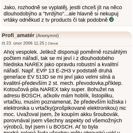
Jako, rozhodně se vyplatěj, jestli chceš jít na něco
dlouhodobýho a "tvrdýho"...ale hlavně si nekupuj
vrtáky odněkud z tv products či tak podobně
Profi_amatér
(Anonymní)
čt 23. únor 2006 11:25 |
Citovat
Ahoj vespolek. Jelikož disponuji poměrně rozsáhlým
počtem nářadí, tak se mi jeví i z dlouhodobého
hlediska NAREX jako opravdu robustní a kvalitní
nářadí. Např. EVP 13 E-2H3 v podstatě druhá
geneŕace EV 513D se mi jeví jako velmi silná a
kvalitní-především 2 st. mech. převodovka,příklep.
Kotoučová pila NAREX taky super. Bohužel na
adresu BOSCH, ačkoliv mám hoblík, listopilku,
vrtačku, musím poznamenat, že především ložiska i
elektronika u vrtačky(prošpikované elektronikou) nic
moc. Uvažoval jsem, že koupím akku šroubovák,
porovnával jsem všechny aspekty od všemožných
výrobců, byl jsem i u BOSCH. Ať to byla