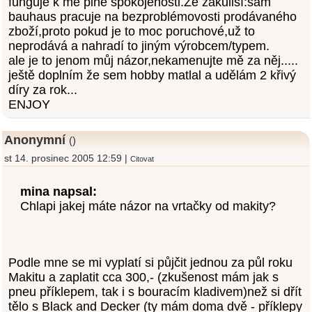
funguje k mé plné spokojenosti.Ze zákulisí:sám
bauhaus pracuje na bezproblémovosti prodávaného
zboží,proto pokud je to moc poruchové,už to
neprodává a nahradí to jiným výrobcem/typem.
ale je to jenom můj názor,nekamenujte mě za něj.....
ještě doplním že sem hobby matlal a udělám 2 křivý
díry za rok...
ENJOY
Anonymní
()
st 14. prosinec 2005 12:59 |
Citovat
mina napsal:
Chlapi jakej máte názor na vrtačky od makity?
Podle mne se mi vyplatí si půjčit jednou za půl roku
Makitu a zaplatit cca 300,- (zkušenost mám jak s
pneu příklepem, tak i s bouracím kladivem)než si dřít
tělo s Black and Decker (ty mám doma dvě - příklepy