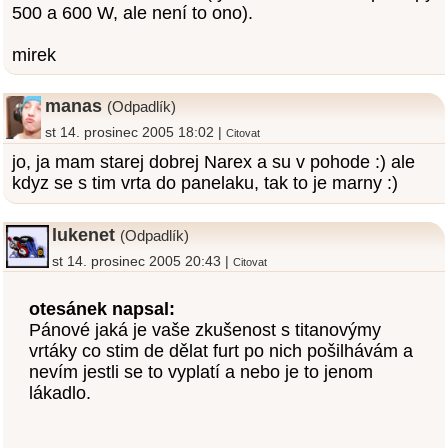
500 a 600 W, ale není to ono).
mirek
manas
(Odpadlík)
st 14. prosinec 2005 18:02 |
Citovat
jo, ja mam starej dobrej Narex a su v pohode :) ale
kdyz se s tim vrta do panelaku, tak to je marny :)
lukenet
(Odpadlík)
st 14. prosinec 2005 20:43 |
Citovat
otesánek napsal:
Pánové jaká je vaše zkušenost s titanovýmy
vrtáky co stim de dělat furt po nich pošilhávám a
nevím jestli se to vyplatí a nebo je to jenom
lákadlo.