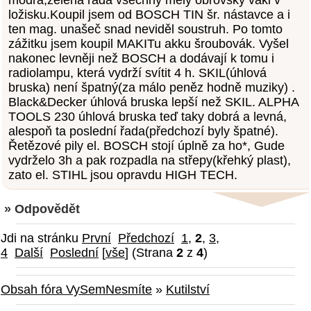
modrá,zelená řada všechny měly obrovský vakl v
ložisku.Koupil jsem od BOSCH TIN šr. nástavce a i
ten mag. unašeč snad neviděl soustruh. Po tomto
zážitku jsem koupil MAKITu akku šroubovák. Vyšel
nakonec levněji než BOSCH a dodávají k tomu i
radiolampu, která vydrží svítit 4 h. SKIL(úhlová
bruska) není špatný(za málo peněz hodně muziky) .
Black&Decker úhlová bruska lepší než SKIL. ALPHA
TOOLS 230 úhlová bruska teď taky dobrá a levná,
alespoň ta poslední řada(předchozí byly špatné).
Řetězové pily el. BOSCH stojí úplně za ho*, Gude
vydrželo 3h a pak rozpadla na střepy(křehký plast),
zato el. STIHL jsou opravdu HIGH TECH.
» Odpovědět
Jdi na stránku
První
Předchozí
1
,
2
,
3
,
4
Další
Poslední
[
vše
] (Strana
2
z
4
)
Obsah fóra VySemNesmíte
»
Kutilství