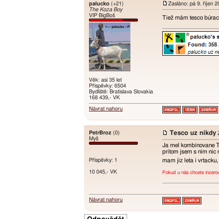
palucko
(+21)
Zasláno: pá 9. říjen 
The Koza Boy
VIP BigBoš
Tiež mám tesco búraci
Věk: asi 35 let
Příspěvky: 6504
Bydliště: Bratislava Slovakia
168 439,- VK
Návrat nahoru
PetrBroz
(0)
Tesco uz nikdy
Z
Myš
Ja mel kombinovane Te
pritom jsem s nim nic
Příspěvky: 1
mam jiz leta i vrtack
10 045,- VK
Pokud u nás chcete inzero
Návrat nahoru