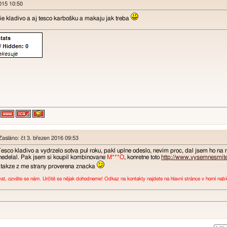
2015 10:50
e kladivo a aj tesco karbošku a makaju jak treba
asláno: čt 3. březen 2016 09:53
sco kladivo a vydrzelo sotva pul roku, pakl uplne odeslo, nevim proc, dal jsem ho n
 nedelal. Pak jsem si koupil kombinovane
M***O
, konretne toto
http://www.vysemnesmit
u, takze z me strany proverena znacka
vat, ozvěte se nám. Určitě se nějak dohodneme! Odkaz na kontakty najdete na hlavní stránce v horní na