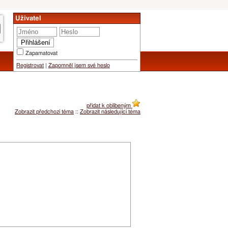
Uživatel
Zapamatovat
Registrovat
|
Zapomněl jsem své heslo
přidat k oblíbeným
Zobrazit předchozí téma
::
Zobrazit následující téma