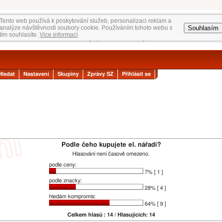
Tento web používá k poskytování služeb, personalizaci reklam a
Souhlasím
analýze návštěvnosti soubory cookie. Používáním tohoto webu s
tím souhlasíte.
Vice informací
Hledat
Nastavení
Skupiny
Zprávy SZ
Přihlásit se
Podle čeho kupujete el. nářadí?
Hlasování není časově omezeno.
podle ceny:
7% [ 1 ]
podle znacky:
28% [ 4 ]
hledám kompromis:
64% [ 9 ]
Celkem hlasů : 14 / Hlasujících: 14