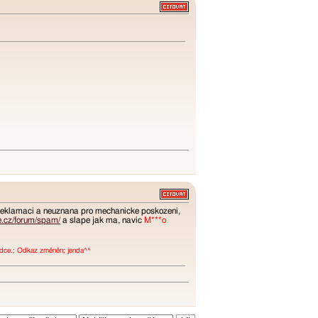
a reklamaci a neuznana pro mechanicke poskozeni,
e.cz/forum/spam/
a slape jak ma, navic
M***o
bídce.; Odkaz změněn; jenda^^