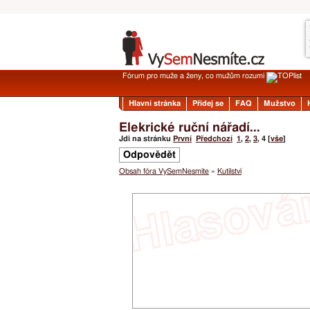
Fórum pro muže a ženy, co mužům rozumí
Hlavní stránka
Přidej se
FAQ
Mužstvo
Elekrické ruční nářadí...
Jdi na stránku
První
Předchozí
1
,
2
,
3
,
4
[
vše
]
Odpovědět
Obsah fóra VySemNesmíte
»
Kutilství