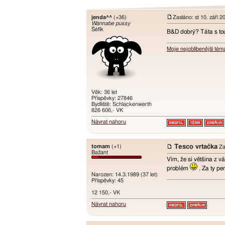
jenda^^
(+36)
Zasláno: st 10. září 
Wannabe pussy
Šéfík
B&D dobrý? Táta s tou
Moje nejoblíbenější tém
Věk: 36 let
Příspěvky: 27846
Bydliště: Schlackenwerth
826 606,- VK
Návrat nahoru
tomam
(+1)
Tesco vrtačka
Zas
Bažant
Vím, že si většina z 
problém
. Za ty pen
Narozen: 14.3.1989 (37 let)
Příspěvky: 45
12 150,- VK
Návrat nahoru