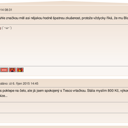
2014 08:31
hle značkou měl asi nějakou hodně špatnou zkušenost, protože vždycky říká, že mu 
a
(´･ω･`)
láno: út 6. říjen 2015 14:45
vás poklepe na čelo, ale já jsem spokojený s Tesco vrtačkou. Stála myslím 800 Kč, výk
íze...