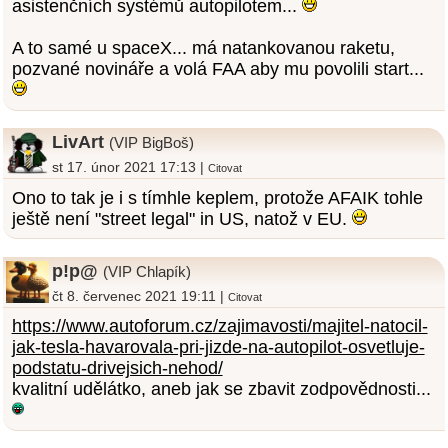
asistenčních systémů autopilotem...
A to samé u spaceX... má natankovanou raketu,
pozvané novináře a volá FAA aby mu povolili start...
LivArt
(VIP BigBoš)
st 17. únor 2021 17:13 |
Citovat
Ono to tak je i s tímhle keplem, protože AFAIK tohle
ještě není "street legal" in US, natož v EU.
p!p@
(VIP Chlapík)
čt 8. červenec 2021 19:11 |
Citovat
https://www.autoforum.cz/zajimavosti/majitel-natocil-
jak-tesla-havarovala-pri-jizde-na-autopilot-osvetluje-
podstatu-drivejsich-nehod/
kvalitní udělátko, aneb jak se zbavit zodpovědnosti...