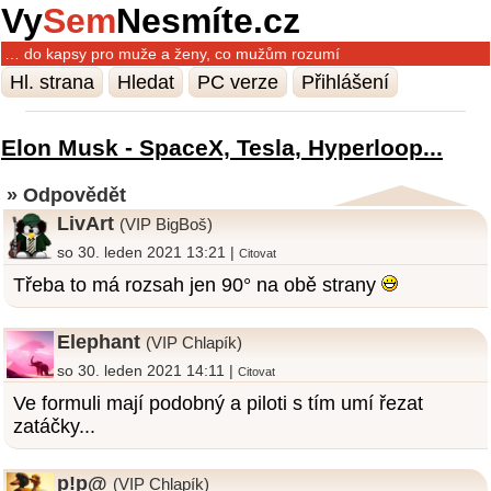
Vy
Sem
Nesmíte.cz
… do kapsy pro muže a ženy, co mužům rozumí
Hl. strana
Hledat
PC verze
Přihlášení
Elon Musk - SpaceX, Tesla, Hyperloop...
» Odpovědět
LivArt
(VIP BigBoš)
so 30. leden 2021 13:21 |
Citovat
Třeba to má rozsah jen 90° na obě strany
Elephant
(VIP Chlapík)
so 30. leden 2021 14:11 |
Citovat
Ve formuli mají podobný a piloti s tím umí řezat
zatáčky...
p!p@
(VIP Chlapík)