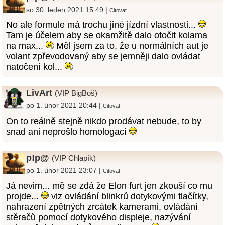
so 30. leden 2021 15:49 |
Citovat
No ale formule má trochu jiné jízdní vlastnosti...
Tam je účelem aby se okamžitě dalo otočit kolama
na max...
Měl jsem za to, že u normálních aut je
volant zpřevodovaný aby se jemněji dalo ovládat
natočení kol...
LivArt
(VIP BigBoš)
po 1. únor 2021 20:44 |
Citovat
On to reálně stejně nikdo prodávat nebude, to by
snad ani neprošlo homologací
p!p@
(VIP Chlapík)
po 1. únor 2021 23:07 |
Citovat
Já nevim... mě se zdá že Elon furt jen zkouší co mu
projde...
viz ovládání blinkrů dotykovými tlačítky,
nahrazení zpětných zrcátek kamerami, ovládání
stěračů pomocí dotykového displeje, nazývání