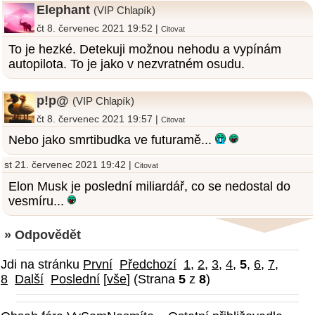
Elephant
(VIP Chlapík)
čt 8. červenec 2021 19:52 |
Citovat
To je hezké. Detekuji možnou nehodu a vypínám
autopilota. To je jako v nezvratném osudu.
p!p@
(VIP Chlapík)
čt 8. červenec 2021 19:57 |
Citovat
Nebo jako smrtibudka ve futuramě...
st 21. červenec 2021 19:42 |
Citovat
Elon Musk je poslední miliardář, co se nedostal do
vesmíru...
» Odpovědět
Jdi na stránku
První
Předchozí
1
,
2
,
3
,
4
,
5
,
6
,
7
,
8
Další
Poslední
[
vše
] (Strana
5
z
8
)