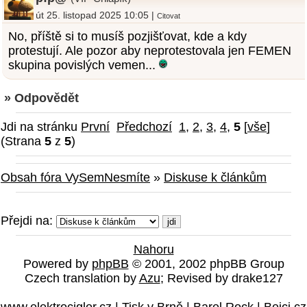
út 25. listopad 2025 10:05 |
Citovat
No, příště si to musíš pozjišťovat, kde a kdy
protestují. Ale pozor aby neprotestovala jen FEMEN
skupina povislých vemen...
» Odpovědět
Jdi na stránku
První
Předchozí
1
,
2
,
3
,
4
,
5
[
vše
]
(Strana
5
z
5
)
Obsah fóra VySemNesmíte
»
Diskuse k článkům
Přejdi na:
Nahoru
Powered by
phpBB
© 2001, 2002 phpBB Group
Czech translation by
Azu
; Revised by drake127