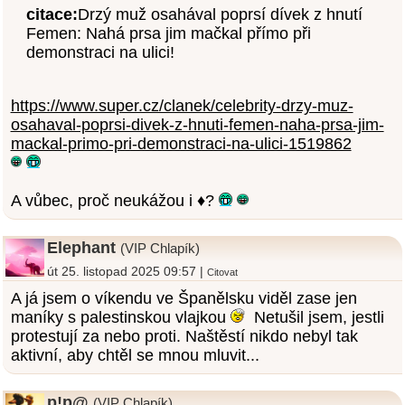
citace:
Drzý muž osahával poprsí dívek z hnutí
Femen: Nahá prsa jim mačkal přímo při
demonstraci na ulici!
https://www.super.cz/clanek/celebrity-drzy-muz-
osahaval-poprsi-divek-z-hnuti-femen-naha-prsa-jim-
mackal-primo-pri-demonstraci-na-ulici-1519862
A vůbec, proč neukážou i ♦️?
Elephant
(VIP Chlapík)
út 25. listopad 2025 09:57 |
Citovat
A já jsem o víkendu ve Španělsku viděl zase jen
maníky s palestinskou vlajkou
Netušil jsem, jestli
protestují za nebo proti. Naštěstí nikdo nebyl tak
aktivní, aby chtěl se mnou mluvit...
p!p@
(VIP Chlapík)