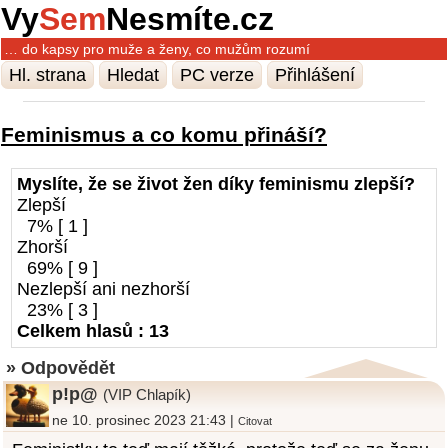
Vy
Sem
Nesmíte.cz
… do kapsy pro muže a ženy, co mužům rozumí
Hl. strana
Hledat
PC verze
Přihlášení
Feminismus a co komu přináší?
Myslíte, že se život žen díky feminismu zlepší?
Zlepší
7% [ 1 ]
Zhorší
69% [ 9 ]
Nezlepší ani nezhorší
23% [ 3 ]
Celkem hlasů : 13
» Odpovědět
p!p@
(VIP Chlapík)
ne 10. prosinec 2023 21:43 |
Citovat