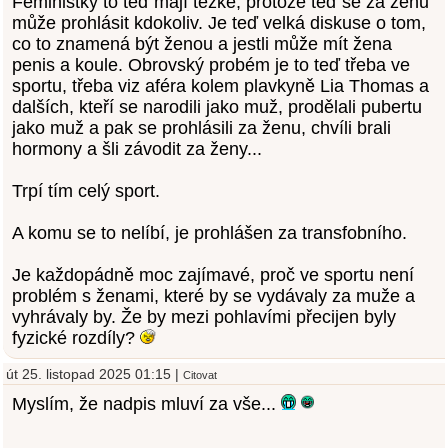
Feministky to teď mají těžké, protože teď se za ženu
může prohlásit kdokoliv. Je teď velká diskuse o tom,
co to znamená být ženou a jestli může mít žena
penis a koule. Obrovský probém je to teď třeba ve
sportu, třeba viz aféra kolem plavkyně Lia Thomas a
dalších, kteří se narodili jako muž, prodělali pubertu
jako muž a pak se prohlásili za ženu, chvíli brali
hormony a šli závodit za ženy...
Trpí tím celý sport.
A komu se to nelíbí, je prohlášen za transfobního.
Je každopádně moc zajímavé, proč ve sportu není
problém s ženami, které by se vydávaly za muže a
vyhrávaly by. Že by mezi pohlavími přecijen byly
fyzické rozdíly?
út 25. listopad 2025 01:15 |
Citovat
Myslím, že nadpis mluví za vše...