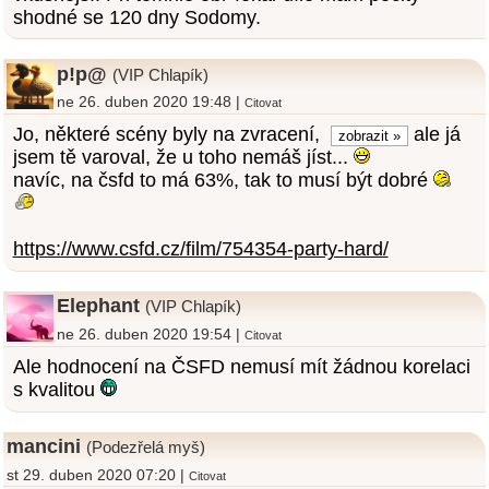
shodné se 120 dny Sodomy.
p!p@
(VIP Chlapík)
ne 26. duben 2020 19:48 |
Citovat
Jo, některé scény byly na zvracení,
ale já
jsem tě varoval, že u toho nemáš jíst...
navíc, na čsfd to má 63%, tak to musí být dobré
https://www.csfd.cz/film/754354-party-hard/
Elephant
(VIP Chlapík)
ne 26. duben 2020 19:54 |
Citovat
Ale hodnocení na ČSFD nemusí mít žádnou korelaci
s kvalitou
mancini
(Podezřelá myš)
st 29. duben 2020 07:20 |
Citovat