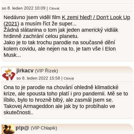
so 8. leden 2022 10:09 |
Citovat
Nedávno jsem viděl film
K zemi hleď! / Don't Look Up
(2021)
a musím říct že super...
Žádná slátanina o tom jak jeden americký vidlák
hrdinně zachrání celou planetu.
Jako je to tak trochu parodie na současné dění
kolem covidu, ale nejen na to, je tam vše i Elon
Musk...
jirkacv
(VIP Řízek)
so 8. leden 2022 15:58 |
Citovat
Ona to je parodie na chování ohledně klimatické
krize, ale spousta toho platí i pro pandemii. Mě se to
líbilo, bylo to hrozně blbý, ale zasmál jsem se.
Takovej Armageddon ale jak by to probíhalo ve
skutečnosti..
p!p@
(VIP Chlapík)