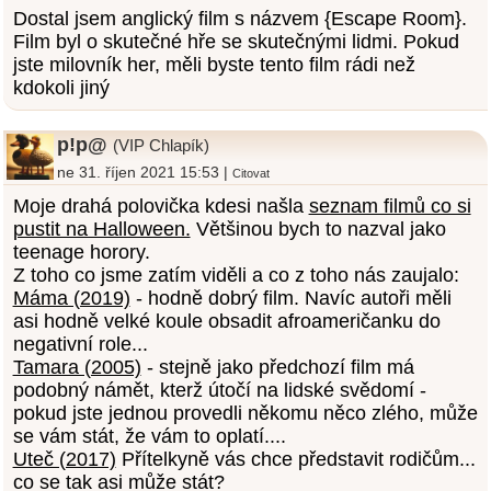
Dostal jsem anglický film s názvem {Escape Room}.
Film byl o skutečné hře se skutečnými lidmi. Pokud
jste milovník her, měli byste tento film rádi než
kdokoli jiný
p!p@
(VIP Chlapík)
ne 31. říjen 2021 15:53 |
Citovat
Moje drahá polovička kdesi našla
seznam filmů co si
pustit na Halloween.
Většinou bych to nazval jako
teenage horory.
Z toho co jsme zatím viděli a co z toho nás zaujalo:
Máma (2019)
- hodně dobrý film. Navíc autoři měli
asi hodně velké koule obsadit afroameričanku do
negativní role...
Tamara (2005)
- stejně jako předchozí film má
podobný námět, kterž útočí na lidské svědomí -
pokud jste jednou provedli někomu něco zlého, může
se vám stát, že vám to oplatí....
Uteč (2017)
Přítelkyně vás chce představit rodičům...
co se tak asi může stát?