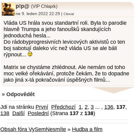
p!p@
(VIP Chlapík)
ne 9. leden 2022 22:29 |
Citovat
Vláda US hrála svou standartní roli. Byla to parodie
hlavně Trumpa a jeho fanoušků skandujících
jednoduchá hesla...
Do rádobyprogresivních levicových aktivistů co ten
boj sabotují daleko víc než vláda US se ale báli
rýpnout...
Matrix se chystáme zhlédnout. Ale nemám od toho
moc velké ořekávání, protože čekám, že to dopadne
jako jiná x-tá pokračování úspěšných filmů...
» Odpovědět
Jdi na stránku
První
Předchozí
1
,
2
,
3
... ,
136
,
137
,
138
Další
Poslední
(Strana
137
z
138
)
Obsah fóra VySemNesmíte
»
Hudba a film