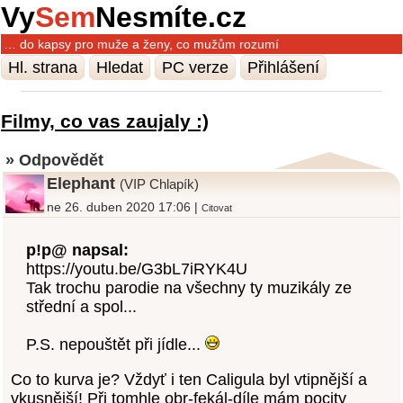
Vy
Sem
Nesmíte.cz
… do kapsy pro muže a ženy, co mužům rozumí
Hl. strana
Hledat
PC verze
Přihlášení
Filmy, co vas zaujaly :)
» Odpovědět
Elephant
(VIP Chlapík)
ne 26. duben 2020 17:06 |
Citovat
p!p@ napsal:
https://youtu.be/G3bL7iRYK4U
Tak trochu parodie na všechny ty muzikály ze
střední a spol...
P.S. nepouštět při jídle...
Co to kurva je? Vždyť i ten Caligula byl vtipnější a
vkusnější! Při tomhle obr-fekál-díle mám pocity