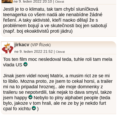
ne 9. leden 2022 20:10 |
Citovat
Jestli je to o klimatu, tak tam chybí sluníčková
teenagerka co všem nadá ale nenabídne žádné
řešení. A taky aktivisté, kteří naoko dělají že s
problémem bojují a ve skutečnosti boj jen sabotují
(např. boj ekoaktivistů proti jádru)
jirkacv
(VIP Řízek)
ne 9. leden 2022 21:52 |
Citovat
Tos ten film moc nesledoval teda, tuhle roli tam mela
vlada US
Jinak jsem videl novej Matrix, a musim rict ze se mi
to libilo. Mozna proto, ze jsem to cekal horsi, a trailer
mi na to pripadal hroznej.. ale moje domnenky z
traileru se nepotvrdili, tak nejak to dava smysl, takze
jsem happy
Nebylo to plny alphabet people (teda
bylo, jakoze v tom hrali, ale ne ze by je nekdo furt
cpal fo xichtu
)