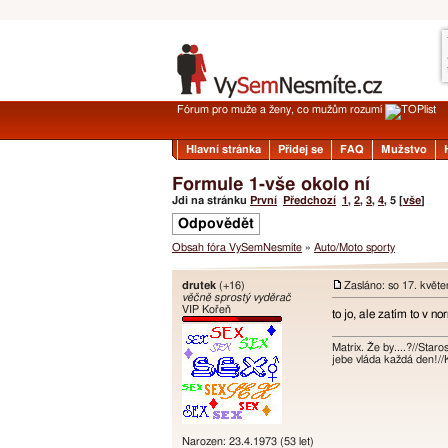
Fórum pro muže a ženy, co mužům rozumí
Hlavní stránka
Přidej se
FAQ
Mužstvo
Formule 1-vše okolo ní
Jdi na stránku
První
Předchozí
1
,
2
,
3
,
4
,
5
[
vše
]
Odpovědět
Obsah fóra VySemNesmíte
»
Auto/Moto sporty
drutek
(+16)
Zasláno: so 17. květ
věčně sprostý vyděrač
VIP Kořeň
to jo, ale zatím to v 
Matrix. Že by....?//Star
jebe vláda každá den!//
Narozen: 23.4.1973 (53 let)