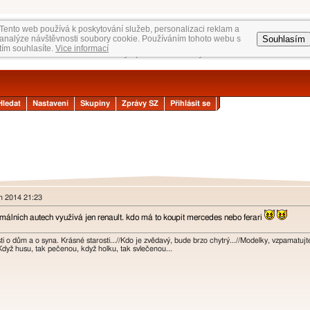
Tento web používá k poskytování služeb, personalizaci reklam a
Souhlasím
analýze návštěvnosti soubory cookie. Používáním tohoto webu s
tím souhlasíte.
Vice informací
Hledat
Nastavení
Skupiny
Zprávy SZ
Přihlásit se
en 2014 21:23
normálních autech využívá jen renault. kdo má to koupit mercedes nebo ferari
osti o dům a o syna. Krásné starosti...//Kdo je zvědavý, bude brzo chytrý...//Modelky, vzpamatuj
Když husu, tak pečenou, když holku, tak svlečenou...