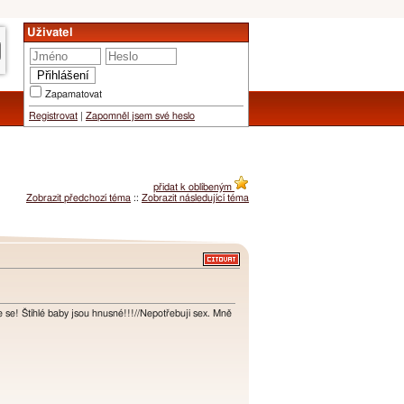
Uživatel
Zapamatovat
Registrovat
|
Zapomněl jsem své heslo
přidat k oblíbeným
Zobrazit předchozí téma
::
Zobrazit následující téma
te se! Štíhlé baby jsou hnusné!!!//Nepotřebuji sex. Mně