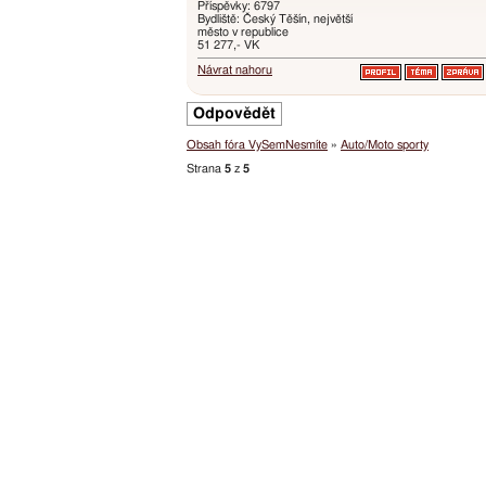
Příspěvky: 6797
Bydliště: Český Těšín, největší
město v republice
51 277,- VK
Návrat nahoru
Odpovědět
Obsah fóra VySemNesmíte
»
Auto/Moto sporty
Strana
5
z
5