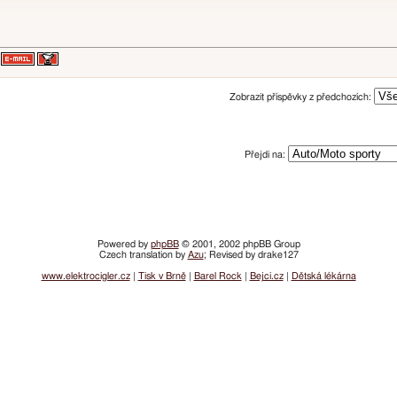
Zobrazit příspěvky z předchozích:
Přejdi na:
Powered by
phpBB
© 2001, 2002 phpBB Group
Czech translation by
Azu
; Revised by drake127
www.elektrocigler.cz
|
Tisk v Brně
|
Barel Rock
|
Bejci.cz
|
Dětská lékárna