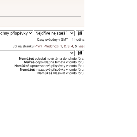
Časy uváděny v GMT + 1 hodina
Jdi na stránku
První
Předchozí
1
,
2
,
3
,
4
,
5
[
vše
]
Nemůžeš
odesílat nové téma do tohoto fóra.
Můžeš
odpovídat na témata v tomto fóru.
Nemůžeš
upravovat své příspěvky v tomto fóru.
Nemůžeš
mazat své příspěvky v tomto fóru.
Nemůžeš
hlasovat v tomto fóru.