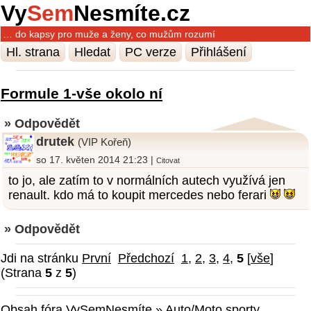
Vy
Sem
Nesmíte.cz
… do kapsy pro muže a ženy, co mužům rozumí
Hl. strana
Hledat
PC verze
Přihlášení
Formule 1-vše okolo ní
» Odpovědět
drutek
(VIP Kořeň)
so 17. květen 2014 21:23 |
Citovat
to jo, ale zatím to v normálních autech využívá jen
renault. kdo má to koupit mercedes nebo ferari
» Odpovědět
Jdi na stránku
První
Předchozí
1
,
2
,
3
,
4
,
5
[
vše
]
(Strana
5
z
5
)
Obsah fóra VySemNesmíte
»
Auto/Moto sporty