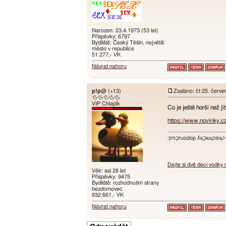
Narozen: 23.4.1973 (53 let)
Příspěvky: 6797
Bydliště: Český Těšín, největší
město v republice
51 277,- VK
Návrat nahoru
p!p@
(+13)
Zasláno: čt 25. červ
🦆🦆🦆🦆🦆
VIP Chlapík
Co je ještě horší než j
https://www.novinky.c
:ו֥ɾnכַnɹodop ʎʞכַıuɥɔ
Dejte si dvě deci vodky
Věk: asi 28 let
Příspěvky: 9475
Bydliště: rozhodnutím strany
bezdomovec
932 661,- VK
Návrat nahoru