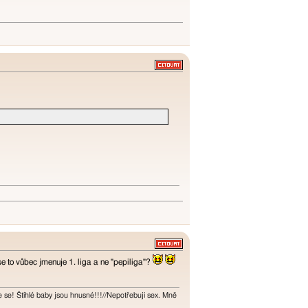
e to vůbec jmenuje 1. liga a ne "pepiliga"?
te se! Štíhlé baby jsou hnusné!!!//Nepotřebuji sex. Mně