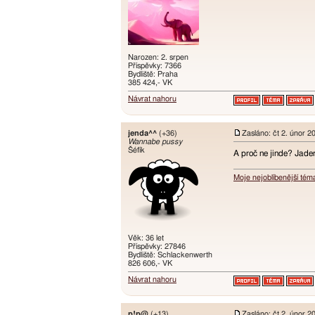
Narozen: 2. srpen
Příspěvky: 7366
Bydliště: Praha
385 424,- VK
Návrat nahoru
jenda^^
(+36)
Zasláno: čt 2. únor 2
Wannabe pussy
Šéfík
A proč ne jinde? Jade
Moje nejoblíbenější tém
Věk: 36 let
Příspěvky: 27846
Bydliště: Schlackenwerth
826 606,- VK
Návrat nahoru
p!p@
(+13)
Zasláno: čt 2. únor 2