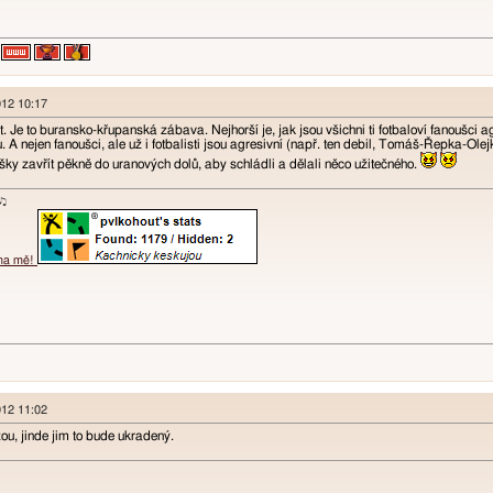
012 10:17
. Je to buransko-křupanská zábava. Nejhorší je, jak jsou všichni ti fotbaloví fanoušci a
u. A nejen fanoušci, ale už i fotbalisti jsou agresivní (např. ten debil, Tomáš-Řepka-Ol
ušky zavřít pěkně do uranových dolů, aby schládli a dělali něco užitečného.
ɐʞ♪♫
 na mě!
012 11:02
u, jinde jim to bude ukradený.