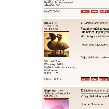
Bydliště: Schlackenwerth
826 606,- VK
Návrat nahoru
p!p@
(+13)
Zasláno: čt 2. únor 2
🦆🦆🦆🦆🦆
Fotbal by měli zakázat
VIP Chlapík
kdo nefandí jejich tým
klid. A agresivní fano
:ו֥ɾnכַnɹodop ʎʞכַıuɥɔ
Dejte si dvě deci vodky
Věk: asi 28 let
Příspěvky: 9475
Bydliště: rozhodnutím strany
bezdomovec
932 661,- VK
Návrat nahoru
Elephant
(+10)
Zasláno: čt 2. únor 2
Žůžouškové kopečky
V Egyptě klidně zakážo
VIP Chlapík
NoArtist / NoName