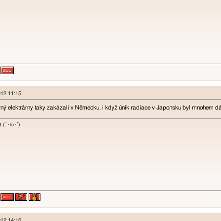
012 11:15
rný elektrárny taky zakázali v Německu, i když únik radiace v Japonsku byl mnohem dá
a
(´･ω･`)
012 14:16