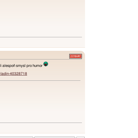
li alespoň smysl pro humor
in-ladin-40328718