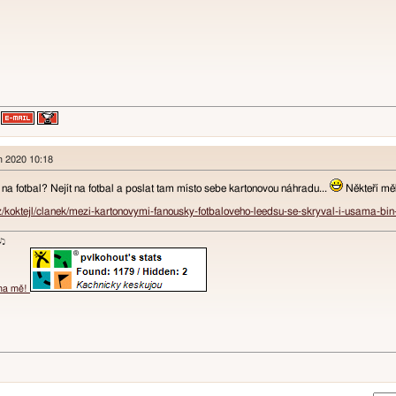
en 2020 10:18
ít na fotbal? Nejít na fotbal a poslat tam místo sebe kartonovou náhradu...
Někteří mě
z/koktejl/clanek/mezi-kartonovymi-fanousky-fotbaloveho-leedsu-se-skryval-i-usama-b
ɐʞ♪♫
 na mě!