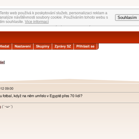
Tento web používá k poskytování služeb, personalizaci reklam a
Souhlasím
analýze návštěvnosti soubory cookie. Používáním tohoto webu s
tím souhlasíte.
Vice informací
Hledat
Nastavení
Skupiny
Zprávy SZ
Přihlásit se
še
]
012 09:00
u fotbal, když na něm umřelo v Egyptě přes 70 lidí?
a
(´･ω･`)