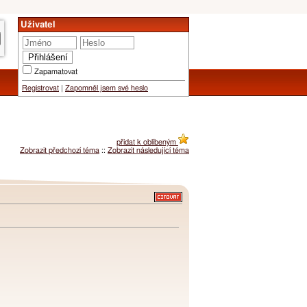
Uživatel
Zapamatovat
Registrovat
|
Zapomněl jsem své heslo
přidat k oblíbeným
Zobrazit předchozí téma
::
Zobrazit následující téma