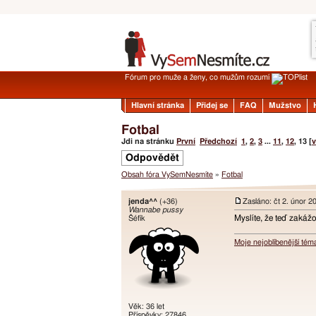
Fórum pro muže a ženy, co mužům rozumí
Hlavní stránka
Přidej se
FAQ
Mužstvo
Fotbal
Jdi na stránku
První
Předchozí
1
,
2
,
3
...
11
,
12
,
13
[
v
Odpovědět
Obsah fóra VySemNesmíte
»
Fotbal
jenda^^
(+36)
Zasláno: čt 2. únor 2
Wannabe pussy
Myslíte, že teď zakážo
Šéfík
Moje nejoblíbenější tém
Věk: 36 let
Příspěvky: 27846