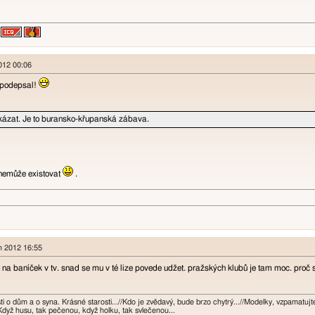
2012 00:06
 podepsal!
kázat. Je to buransko-křupanská zábava.
 nemůže existovat
.
n 2012 16:55
na baníček v tv. snad se mu v té lize povede udžet. pražských klubů je tam moc. proč s
osti o dům a o syna. Krásné starosti...//Kdo je zvědavý, bude brzo chytrý...//Modelky, vzpamatuj
Když husu, tak pečenou, když holku, tak svlečenou...