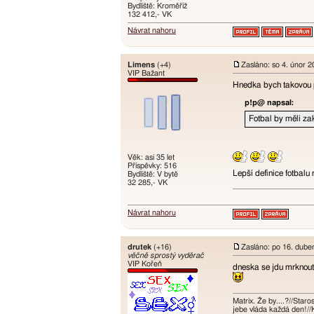
Bydliště: Kroměříž
132 412,- VK
Návrat nahoru
Limens
(+4)
Zasláno: so 4. únor 
VIP Bažant
Hnedka bych takovou
p!p@ napsal:
Fotbal by měli za
Věk: asi 35 let
Příspěvky: 516
Lepší definice fotbalu
Bydliště: V bytě
32 285,- VK
Návrat nahoru
drutek
(+16)
Zasláno: po 16. dube
věčně sprostý vyděrač
VIP Kořeň
dneska se jdu mrknout 
Matrix. Že by....?//Star
jebe vláda každá den!//