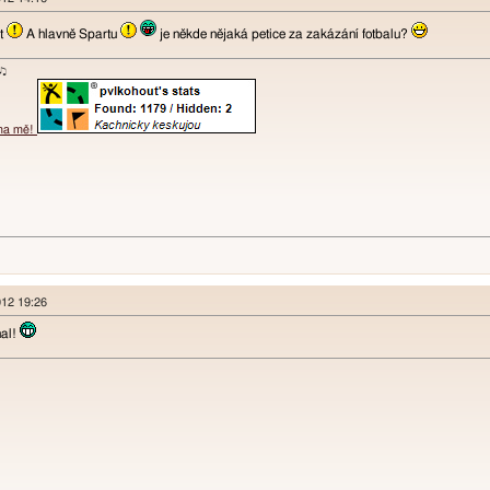
at
A hlavně Spartu
je někde nějaká petice za zakázání fotbalu?
ɐʞ♪♫
 na mě!
012 19:26
nal!