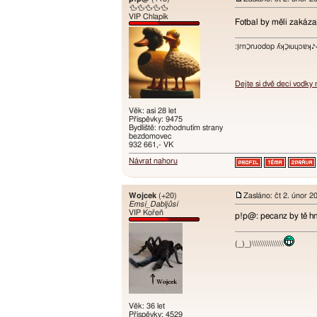
🦆🦆🦆🦆🦆
VIP Chlapík
Fotbal by měli zakáz
:ו֥ɾnכַnɹodop ʎʞכַıuɥɔ
Dejte si dvě deci vodky
Věk: asi 28 let
Příspěvky: 9475
Bydliště: rozhodnutím strany
bezdomovec
932 661,- VK
Návrat nahoru
Wojcek
(+20)
Zasláno: čt 2. únor 2
Emsí_Dabljůsí
VIP Kořeň
p!p@: pecanz by tě h
(_)_)\\\\\\\\\\\\\\\
Věk: 36 let
Příspěvky: 4529