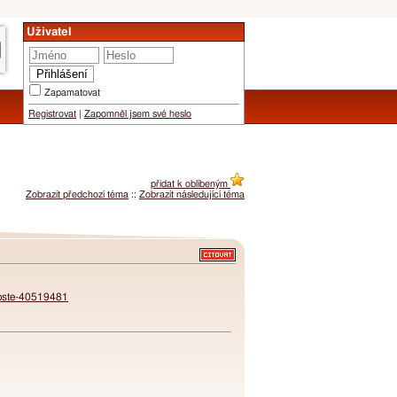
Uživatel
Zapamatovat
Registrovat
|
Zapomněl jsem své heslo
přidat k oblíbeným
Zobrazit předchozí téma
::
Zobrazit následující téma
-moste-40519481