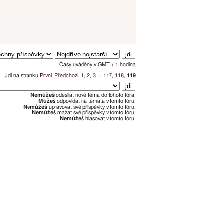
Časy uváděny v GMT + 1 hodina
Jdi na stránku
První
Předchozí
1
,
2
,
3
...
117
,
118
,
119
Nemůžeš
odesílat nové téma do tohoto fóra.
Můžeš
odpovídat na témata v tomto fóru.
Nemůžeš
upravovat své příspěvky v tomto fóru.
Nemůžeš
mazat své příspěvky v tomto fóru.
Nemůžeš
hlasovat v tomto fóru.