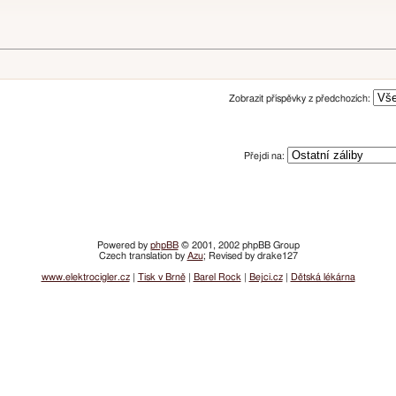
Zobrazit příspěvky z předchozích:
Přejdi na:
Powered by
phpBB
© 2001, 2002 phpBB Group
Czech translation by
Azu
; Revised by drake127
www.elektrocigler.cz
|
Tisk v Brně
|
Barel Rock
|
Bejci.cz
|
Dětská lékárna