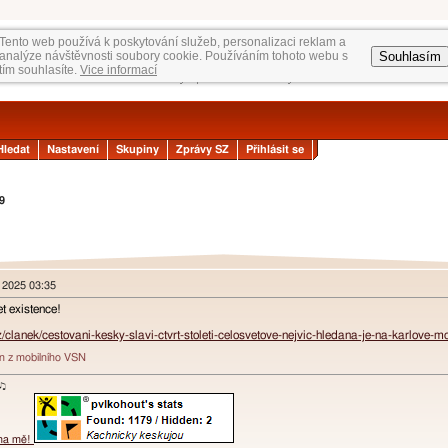
Tento web používá k poskytování služeb, personalizaci reklam a
Souhlasím
analýze návštěvnosti soubory cookie. Používáním tohoto webu s
tím souhlasíte.
Vice informací
Hledat
Nastavení
Skupiny
Zprávy SZ
Přihlásit se
9
n 2025 03:35
t existence!
z/clanek/cestovani-kesky-slavi-ctvrt-stoleti-celosvetove-nejvic-hledana-je-na-karlove
án z mobilního VSN
ɐʞ♪♫
 na mě!