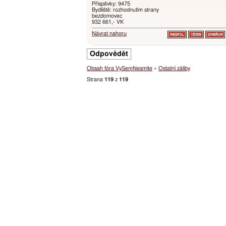
Příspěvky: 9475
Bydliště: rozhodnutím strany
bezdomovec
932 661,- VK
Návrat nahoru
Odpovědět
Obsah fóra VySemNesmíte
»
Ostatní záliby
Strana
119
z
119