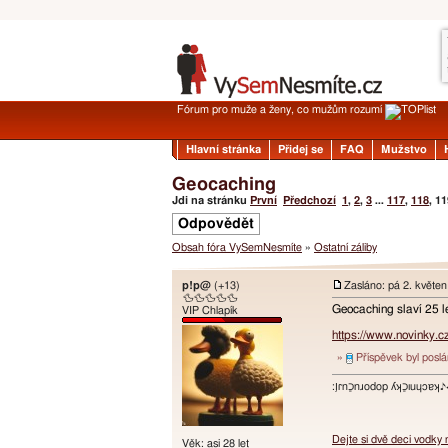
Fórum pro muže a ženy, co mužům rozumí
Hlavní stránka
Přidej se
FAQ
Mužstvo
Geocaching
Jdi na stránku
První
Předchozí
1
,
2
,
3
...
117
,
118
,
11
Odpovědět
Obsah fóra VySemNesmíte
»
Ostatní záliby
p!p@
(+13)
Zasláno: pá 2. květe
🦆🦆🦆🦆🦆
Geocaching slaví 25 le
VIP Chlapík
https://www.novinky.c
»
Příspěvek byl posl
:ו֥ɾnכַnɹodop ʎʞכַıuɥɔ
Dejte si dvě deci vodky
Věk: asi 28 let