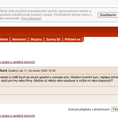
Tento web používá k poskytování služeb, personalizaci reklam a
Souhlasím
analýze návštěvnosti soubory cookie. Používáním tohoto webu s
tím souhlasíte.
Vice informací
Hledat
Nastavení
Skupiny
Zprávy SZ
Přihlásit se
se dostat a úspěšně dokončit
 kurz
Zasláno: pá 11. červenec 2025 15:48
eslení a chtěl bych se zkusit uplatnit v concept artu. Hledám kvalitní kurz, nejlépe onli
a stylů pro hry nebo filmy. Možná už někdo něco studoval a může mi něco doporučit?
Zobrazit příspěvky z předchozích:
se dostat a úspěšně dokončit