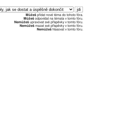
Můžeš
přidat nové téma do tohoto fóra.
Můžeš
odpovídat na témata v tomto fóru.
Nemůžeš
upravovat své příspěvky v tomto fóru.
Nemůžeš
mazat své příspěvky v tomto fóru.
Nemůžeš
hlasovat v tomto fóru.