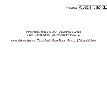
Přejdi na:
Powered by
phpBB
© 2001, 2002 phpBB Group
Czech translation by
Azu
; Revised by drake127
www.elektrocigler.cz
|
Tisk v Brně
|
Barel Rock
|
Bejci.cz
|
Dětská lékárna