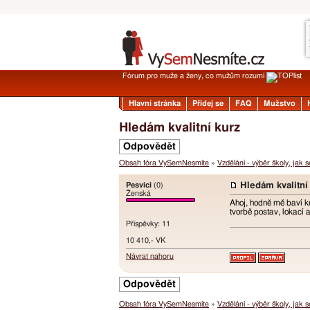
Fórum pro muže a ženy, co mužům rozumí
Hlavní stránka
Přidej se
FAQ
Mužstvo
Hledám kvalitní kurz
Odpovědět
Obsah fóra VySemNesmíte
»
Vzdělání - výběr školy, jak 
Pesvici
(0)
Hledám kvalitní
Ženská
Ahoj, hodně mě baví kr
tvorbě postav, lokací 
Příspěvky: 11
10 410,- VK
Návrat nahoru
Odpovědět
Obsah fóra VySemNesmíte
»
Vzdělání - výběr školy, jak 