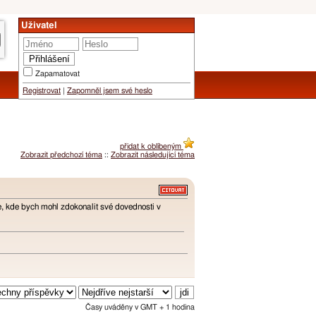
Uživatel
Zapamatovat
Registrovat
|
Zapomněl jsem své heslo
přidat k oblíbeným
Zobrazit předchozí téma
::
Zobrazit následující téma
ne, kde bych mohl zdokonalit své dovednosti v
Časy uváděny v GMT + 1 hodina