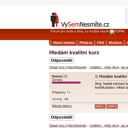
Fórum pro muže a ženy, co mužům rozumí
Hlavní stránka
Přidej se
FAQ
Mužstvo
Hledám kvalitní kurz
Odpovědět
Obsah fóra VySemNesmíte
»
Vzdělání - výběr školy, jak 
Pesvici
(0)
Hledám kvalitní
Ženská
Ahoj, hodně mě baví kr
tvorbě postav, lokací 
Příspěvky: 11
10 410,- VK
Návrat nahoru
Odpovědět
Obsah fóra VySemNesmíte
»
Vzdělání - výběr školy, jak 