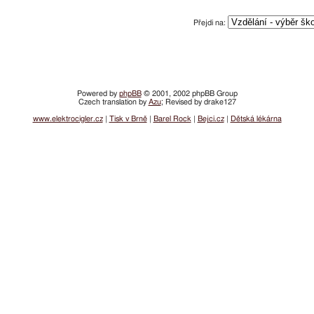
Přejdi na:
Powered by
phpBB
© 2001, 2002 phpBB Group
Czech translation by
Azu
; Revised by drake127
www.elektrocigler.cz
|
Tisk v Brně
|
Barel Rock
|
Bejci.cz
|
Dětská lékárna