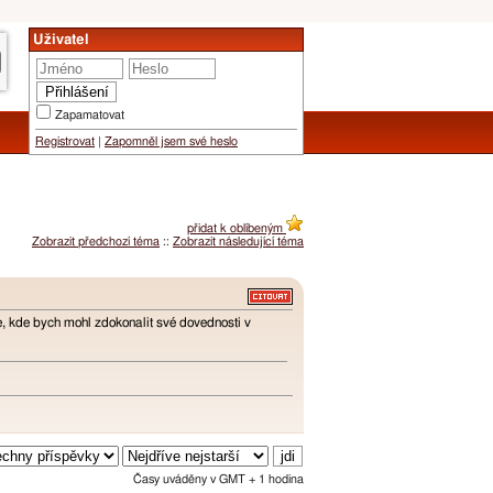
Uživatel
Zapamatovat
Registrovat
|
Zapomněl jsem své heslo
přidat k oblíbeným
Zobrazit předchozí téma
::
Zobrazit následující téma
ne, kde bych mohl zdokonalit své dovednosti v
Časy uváděny v GMT + 1 hodina