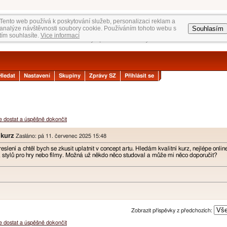
Tento web používá k poskytování služeb, personalizaci reklam a
Souhlasím
analýze návštěvnosti soubory cookie. Používáním tohoto webu s
tím souhlasíte.
Vice informací
Hledat
Nastavení
Skupiny
Zprávy SZ
Přihlásit se
se dostat a úspěšně dokončit
 kurz
Zasláno: pá 11. červenec 2025 15:48
eslení a chtěl bych se zkusit uplatnit v concept artu. Hledám kvalitní kurz, nejlépe onli
a stylů pro hry nebo filmy. Možná už někdo něco studoval a může mi něco doporučit?
Zobrazit příspěvky z předchozích:
se dostat a úspěšně dokončit