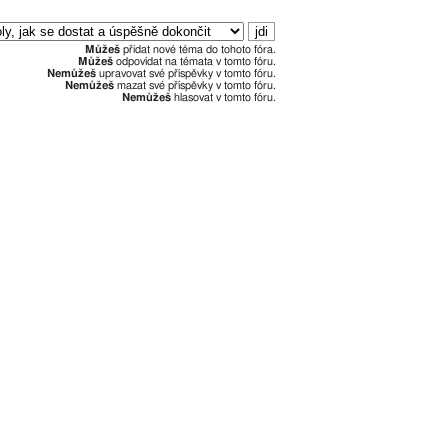
Můžeš
přidat nové téma do tohoto fóra.
Můžeš
odpovídat na témata v tomto fóru.
Nemůžeš
upravovat své příspěvky v tomto fóru.
Nemůžeš
mazat své příspěvky v tomto fóru.
Nemůžeš
hlasovat v tomto fóru.