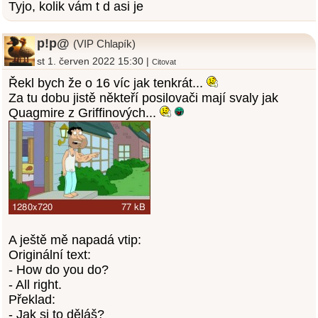
Tyjo, kolik vám t d asi je
p!p@
(VIP Chlapík)
st 1. červen 2022 15:30 |
Citovat
Řekl bych že o 16 víc jak tenkrát...
Za tu dobu jistě někteří posilovači mají svaly jak
Quagmire z Griffinových...
A ještě mě napadá vtip:
Originální text:
- How do you do?
- All right.
Překlad:
- Jak si to děláš?