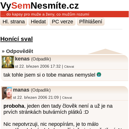
Vy
Sem
Nesmíte.cz
… do kapsy pro muže a ženy, co mužům rozumí
Hl. strana
Hledat
PC verze
Přihlášení
Honící sval
» Odpovědět
kenas
(Odpadlík)
st 22. březen 2006 17:32 |
Citovat
tak tohle jsem si o tobe manas nemyslel
manas
(Odpadlík)
st 22. březen 2006 21:09 |
Citovat
proboha
, jeden den tady člověk není a už je na
prvích stránkách bulvárních plátků :D
Nic nepotvrzuji, nic nepopírám, je to málo