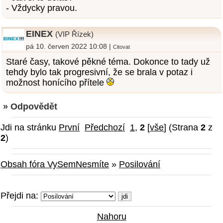
- Vždycky pravou.
EINEX
(VIP Řízek)
pá 10. červen 2022 10:08 |
Citovat
Staré časy, takové pěkné téma. Dokonce to tady už
tehdy bylo tak progresivní, že se brala v potaz i
možnost honícího přítele
» Odpovědět
Jdi na stránku
První
Předchozí
1
,
2
[
vše
] (Strana
2
z
2
)
Obsah fóra VySemNesmíte
»
Posilování
Přejdi na:
Nahoru