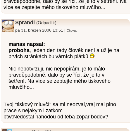
pravděpodobné, dalo by se říci, že je to v šetření. Na
více se zeptejte mého tiskového mluvčího...
Sprandi
(Odpadlík)
pá 31. březen 2006 13:51 |
Citovat
manas napsal:
proboha
, jeden den tady člověk není a už je na
prvích stránkách bulvárních plátků
Nic nepotvrzuji, nic nepopírám, je to málo
pravděpodobné, dalo by se říci, že je to v
šetření. Na více se zeptejte mého tiskového
mluvčího...
Tvoj "tiskový mluvčí" sa mi neozval,vraj mal plno
prace s nejakym lizatkom...
btw:Nedostal nahodou od teba zopar bodov?