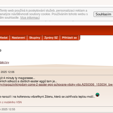
Tento web používá k poskytování služeb, personalizaci reklam a
Souhlasím
analýze návštěvnosti soubory cookie. Používáním tohoto webu s
tím souhlasíte.
Vice informací
Hledat
Nastavení
Skupiny
Zprávy SZ
Přihlásit se
0
ilní hry
n 2025 12:06
být 4 minuty ty magoreeee...
rních odkazů a dalších easter eggů tam je...
z/hry/magazin/kingdom-come-2-easter-egg-schovane-vtipky-vtip.A250306_153034_
e narazil i na kořenovou vězeňkyni Zdenu, která se zahřívala teplou močí..
án z mobilního VSN
n 2025 12:55