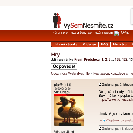
Fórum pro muže a ženy, co mužům rozumí
Hlavní stránka
Přidej se
FAQ
Mužstvo
Hry
Jdi na stránku
První
Předchozí
1
,
2
,
3
...
128
,
129
,
13
Odpovědět
Obsah fóra VySemNesmíte
»
Počítačové, konzolové a mob
p!p@
(+13)
Zasláno: pá 7. březe
🦆🦆🦆🦆🦆
Dělej, už jsi tady měl 
VIP Chlapík
Baví mě kolik popkultu
https://www.idnes.c
Jinak už jsem v kronic
»
Příspěvek byl posl
Zasláno: pá 11. dube
Věk: asi 28 let