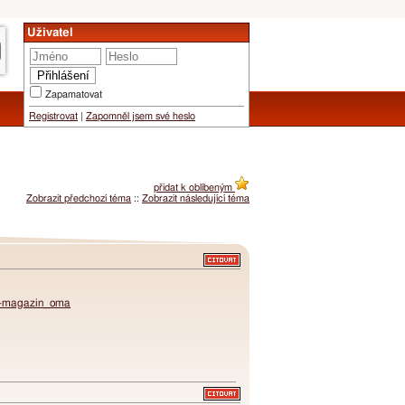
Uživatel
Zapamatovat
Registrovat
|
Zapomněl jsem své heslo
přidat k oblíbeným
Zobrazit předchozí téma
::
Zobrazit následující téma
bw-magazin_oma