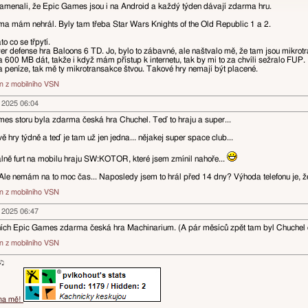
amenali, že Epic Games jsou i na Android a každý týden dávají zdarma hru.
ama mám nehrál. Byly tam třeba Star Wars Knights of the Old Republic 1 a 2.
o co se třpytí.
 defense hra Baloons 6 TD. Jo, bylo to zábavné, ale naštvalo mě, že tam jsou mikrotran
a 600 MB dát, takže i když mám přístup k internetu, tak by mi to za chvíli sežralo FUP.
a peníze, tak mě ty mikrotransakce štvou. Takové hry nemají být placené.
án z mobilního VSN
n 2025 06:04
s storu byla zdarma česká hra Chuchel. Teď to hraju a super...
ě hry týdně a teď je tam už jen jedna... nějakej super space club...
ě furt na mobilu hraju SW:KOTOR, které jsem zmínil nahoře...
le nemám na to moc čas... Naposledy jsem to hrál před 14 dny? Výhoda telefonu je, že 
án z mobilního VSN
n 2025 06:47
ních Epic Games zdarma česká hra Machinarium. (A pár měsíců zpět tam byl Chuchel o
án z mobilního VSN
ɐʞ♪♫
 na mě!