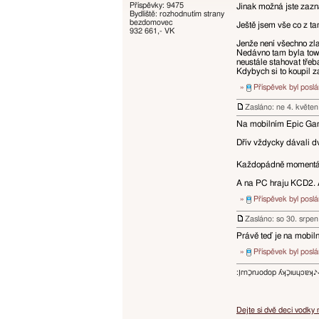
Příspěvky: 9475
Jinak možná jste zazn
Bydliště: rozhodnutím strany
bezdomovec
Ještě jsem vše co z t
932 661,- VK
Jenže není všechno zlat
Nedávno tam byla tower
neustále stahovat třeb
Kdybych si to koupil z
»
Příspěvek byl posl
Zasláno: ne 4. květe
Na mobilním Epic Game
Dřív vždycky dávali dv
Každopádně momentáln
A na PC hraju KCD2. A
»
Příspěvek byl posl
Zasláno: so 30. srpe
Právě teď je na mobil
»
Příspěvek byl posl
:ו֥ɾnכַnɹodop ʎʞכַıuɥɔ
Dejte si dvě deci vodky