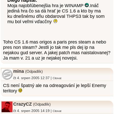
Dieg0 napsal:
Moja najobľúbenejšia hra je WINAMP
.Ináč
jediná hra čo sa dá hrať je CS 1.6 a kto by ma
ku dnešnému dňu obdaroval THPS3 tak by som
mu bol veľmi vďacčny
Toho CS 1.6 mas origos a paris pres steam a nebo
pres non steam? Jestli jo tak me pls dej ip na
nejakou gud server. A jakej patch mas naistalovanej?
Ja mam v. 21 a uz je nejakej novejsi.
mina
(Odpadlík)
čt 4. srpen 2005 12:37 |
Citovat
CS není špatný ale na odreagování je lepší Enemy
teritory
CrazyCZ
(Odpadlík)
čt 4. srpen 2005 14:19 |
Citovat