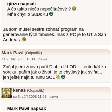
ginzo napsal:
A čo takto niečo nepočítačové ?
Mňa chytilo SuDoKu
Ja som musel sestre zohnať program na
generovanie tých tabuliek. Inak z PC je to UT a San
Andreas.
Mark Pawl
(Odpadlík)
pá 2. září 2005 16:14 |
Citovat
Začal jsem znovu pařit Diablo II LOD ... tentorkát za
sorcku, pařim jak o život, je to chytlavý jak sviňa ..
jen ještě najít tu runu SOL
kenas
(Odpadlík)
so 3. září 2005 11:05 |
Citovat
Mark Pawl napsal: