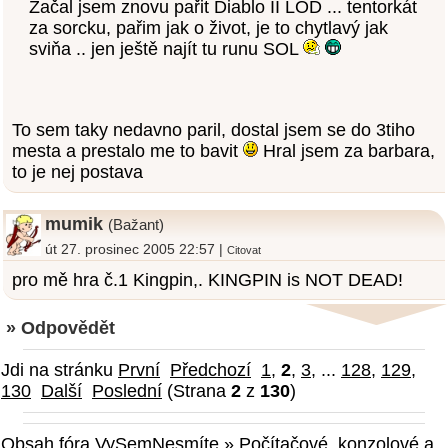
Začal jsem znovu pařit Diablo II LOD ... tentorkát
za sorcku, pařim jak o život, je to chytlavý jak
sviňa .. jen ještě najít tu runu SOL
To sem taky nedavno paril, dostal jsem se do 3tiho
mesta a prestalo me to bavit
Hral jsem za barbara,
to je nej postava
mumik
(Bažant)
út 27. prosinec 2005 22:57 |
Citovat
pro mě hra č.1 Kingpin,. KINGPIN is NOT DEAD!
» Odpovědět
Jdi na stránku
První
Předchozí
1
,
2
,
3
, ...
128
,
129
,
130
Další
Poslední
(Strana
2
z
130
)
Obsah fóra VySemNesmíte
»
Počítačové, konzolové a