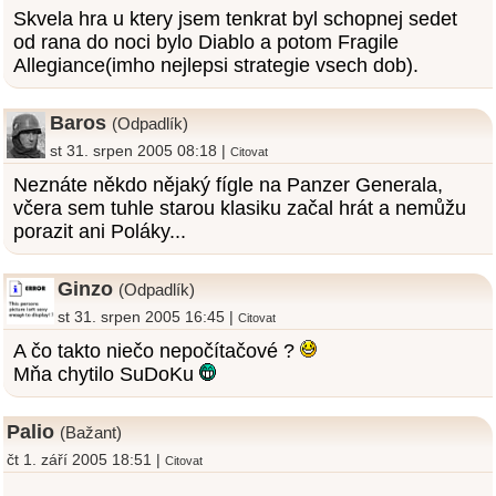
Skvela hra u ktery jsem tenkrat byl schopnej sedet
od rana do noci bylo Diablo a potom Fragile
Allegiance(imho nejlepsi strategie vsech dob).
Baros
(Odpadlík)
st 31. srpen 2005 08:18 |
Citovat
Neznáte někdo nějaký fígle na Panzer Generala,
včera sem tuhle starou klasiku začal hrát a nemůžu
porazit ani Poláky...
Ginzo
(Odpadlík)
st 31. srpen 2005 16:45 |
Citovat
A čo takto niečo nepočítačové ?
Mňa chytilo SuDoKu
Palio
(Bažant)
čt 1. září 2005 18:51 |
Citovat