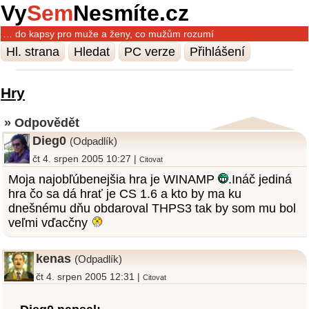
Vy
Sem
Nesmíte.cz
… do kapsy pro muže a ženy, co mužům rozumí
Hl. strana
Hledat
PC verze
Přihlášení
Hry
» Odpovědět
Dieg0
(Odpadlík)
čt 4. srpen 2005 10:27 |
Citovat
Moja najobľúbenejšia hra je WINAMP
.Ináč jediná
hra čo sa dá hrať je CS 1.6 a kto by ma ku
dnešnému dňu obdaroval THPS3 tak by som mu bol
veľmi vďacčny
kenas
(Odpadlík)
čt 4. srpen 2005 12:31 |
Citovat