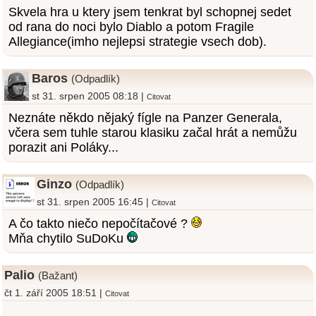
Skvela hra u ktery jsem tenkrat byl schopnej sedet
od rana do noci bylo Diablo a potom Fragile
Allegiance(imho nejlepsi strategie vsech dob).
Baros
(Odpadlík)
st 31. srpen 2005 08:18 |
Citovat
Neznáte někdo nějaký fígle na Panzer Generala,
včera sem tuhle starou klasiku začal hrát a nemůžu
porazit ani Poláky...
Ginzo
(Odpadlík)
st 31. srpen 2005 16:45 |
Citovat
A čo takto niečo nepočítačové ?
Mňa chytilo SuDoKu
Palio
(Bažant)
čt 1. září 2005 18:51 |
Citovat