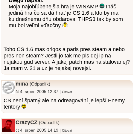
Dieg0 napsal:
Moja najobľúbenejšia hra je WINAMP
.Ináč
jediná hra čo sa dá hrať je CS 1.6 a kto by ma
ku dnešnému dňu obdaroval THPS3 tak by som
mu bol veľmi vďacčny
Toho CS 1.6 mas origos a paris pres steam a nebo
pres non steam? Jestli jo tak me pls dej ip na
nejakou gud server. A jakej patch mas naistalovanej?
Ja mam v. 21 a uz je nejakej novejsi.
mina
(Odpadlík)
čt 4. srpen 2005 12:37 |
Citovat
CS není špatný ale na odreagování je lepší Enemy
teritory
CrazyCZ
(Odpadlík)
čt 4. srpen 2005 14:19 |
Citovat