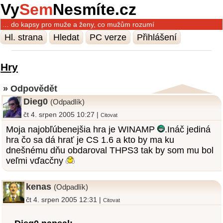
Vy
Sem
Nesmíte.cz
… do kapsy pro muže a ženy, co mužům rozumí
Hl. strana
Hledat
PC verze
Přihlášení
Hry
» Odpovědět
Dieg0
(Odpadlík)
čt 4. srpen 2005 10:27 |
Citovat
Moja najobľúbenejšia hra je WINAMP
.Ináč jediná
hra čo sa dá hrať je CS 1.6 a kto by ma ku
dnešnému dňu obdaroval THPS3 tak by som mu bol
veľmi vďacčny
kenas
(Odpadlík)
čt 4. srpen 2005 12:31 |
Citovat