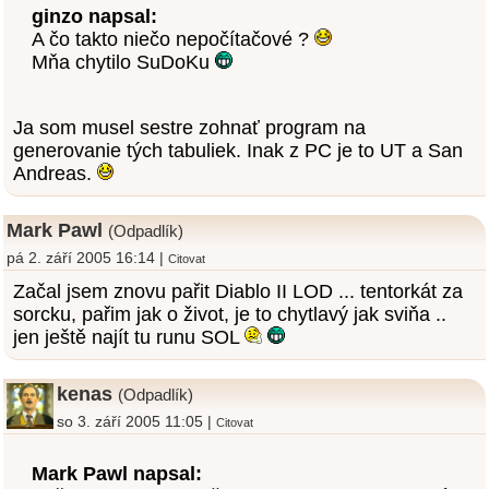
ginzo napsal:
A čo takto niečo nepočítačové ?
Mňa chytilo SuDoKu
Ja som musel sestre zohnať program na
generovanie tých tabuliek. Inak z PC je to UT a San
Andreas.
Mark Pawl
(Odpadlík)
pá 2. září 2005 16:14 |
Citovat
Začal jsem znovu pařit Diablo II LOD ... tentorkát za
sorcku, pařim jak o život, je to chytlavý jak sviňa ..
jen ještě najít tu runu SOL
kenas
(Odpadlík)
so 3. září 2005 11:05 |
Citovat
Mark Pawl napsal: