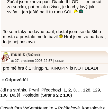
Začal jsem znovu pařit Diablo II LOD ... tentorkát
za sorcku, pařim jak o život, je to chytlavý jak
sviňa .. jen ještě najít tu runu SOL
To sem taky nedavno paril, dostal jsem se do 3tiho
mesta a prestalo me to bavit
Hral jsem za barbara,
to je nej postava
mumik
(Bažant)
út 27. prosinec 2005 22:57 |
Citovat
pro mě hra č.1 Kingpin,. KINGPIN is NOT DEAD!
» Odpovědět
Jdi na stránku
První
Předchozí
1
,
2
,
3
, ...
128
,
129
,
130
Další
Poslední
(Strana
2
z
130
)
Obsah fóra VySemNesmíte
»
Počítačové, konzolové a