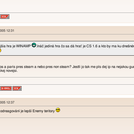
2005 12:31
ejšia hra je WINAMP
.Ináč jediná hra čo sa dá hrať je CS 1.6 a kto by ma ku dne
s a paris pres steam a nebo pres non steam? Jestli jo tak me pls dej ip na nejakou gu
kej novejsi.
2005 12:37
 odreagování je lepší Enemy teritory