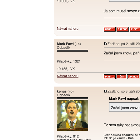
10 000,- VK
Ja som musel sestre z
Návrat nahoru
Mark Pawl
(+4)
Zasláno: pá 2. září 2
Odpadlík
Začal jsem znovu pařit 
Příspěvky: 1321
10 155,- VK
Návrat nahoru
kenas
(+5)
Zasláno: so 3. září 2
Odpadlík
Mark Pawl napsal:
Začal jsem znovu pa
To sem taky nedavno pa
Jednoducha dedukce ze d
Příspěvky: 912
P1: Co je všude - Bůh