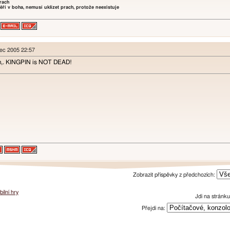
prach
ěří v boha, nemusí uklízet prach, protože neexistuje
nec 2005 22:57
in,. KINGPIN is NOT DEAD!
Zobrazit příspěvky z předchozích:
ilní hry
Jdi na stránk
Přejdi na: