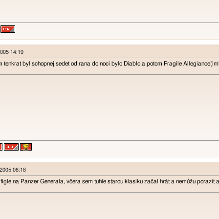
2005 14:19
m tenkrat byl schopnej sedet od rana do noci bylo Diablo a potom Fragile Allegiance(imh
 2005 08:18
ígle na Panzer Generala, včera sem tuhle starou klasiku začal hrát a nemůžu porazit a