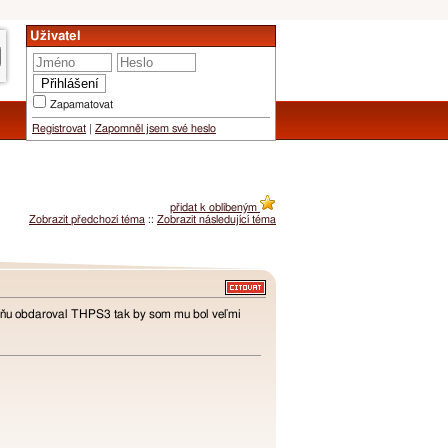
Uživatel
Zapamatovat
Registrovat
|
Zapomněl jsem své heslo
přidat k oblíbeným
Zobrazit předchozí téma
::
Zobrazit následující téma
u dňu obdaroval THPS3 tak by som mu bol veľmi