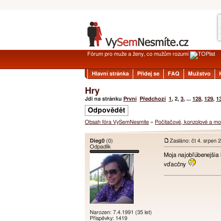
Fórum pro muže a ženy, co mužům rozumí
Hlavní stránka
Přidej se
FAQ
Mužstvo
Hry
Jdi na stránku
První
Předchozí
1
,
2
,
3
, ...
128
,
129
,
1
Odpovědět
Obsah fóra VySemNesmíte
»
Počítačové, konzolové a mob
Dieg0
(0)
Zasláno: čt 4. srpen 
Odpadlík
Moja najobľúbenejši
vďacčny
Narozen: 7.4.1991 (35 let)
Příspěvky: 1419