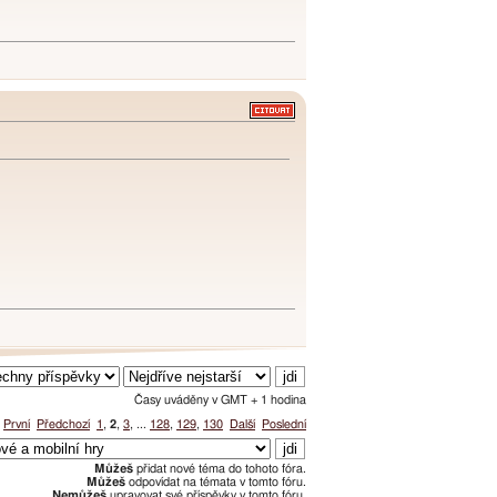
Časy uváděny v GMT + 1 hodina
u
První
Předchozí
1
,
2
,
3
, ...
128
,
129
,
130
Další
Poslední
Můžeš
přidat nové téma do tohoto fóra.
Můžeš
odpovídat na témata v tomto fóru.
Nemůžeš
upravovat své příspěvky v tomto fóru.