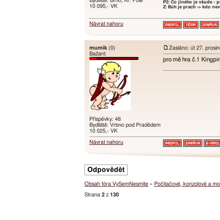
Bydliště: Brno, Kr. Pole
P2: Co jiného je všude - 
10 095,- VK
Z: Bůh je prach -> kdo nev
Návrat nahoru
mumik
(0)
Zasláno: út 27. prosi
Bažant
pro mě hra č.1 Kingp
Příspěvky: 48
Bydliště: Vrbno pod Pradědem
10 025,- VK
Návrat nahoru
Odpovědět
Obsah fóra VySemNesmíte
»
Počítačové, konzolové a mob
Strana
2
z
130