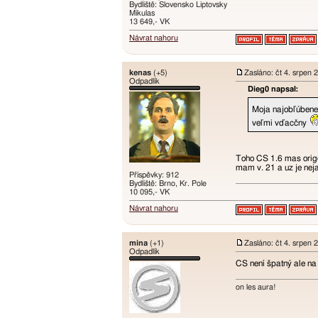
Bydliště: Slovensko Liptovsky
Mikulas
13 649,- VK
Návrat nahoru
kenas
(+5)
Zasláno: čt 4. srpen 
Odpadlík
Dieg0 napsal:
Moja najobľúben
veľmi vďacčny
Toho CS 1.6 mas origo
mam v. 21 a uz je neja
Příspěvky: 912
Bydliště: Brno, Kr. Pole
10 095,- VK
Návrat nahoru
mina
(+1)
Zasláno: čt 4. srpen 
Odpadlík
CS není špatný ale na
on les aura!