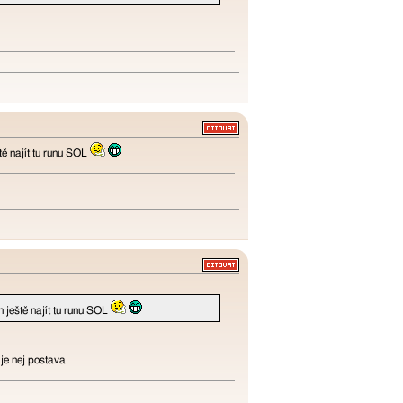
ště najít tu runu SOL
en ještě najít tu runu SOL
je nej postava