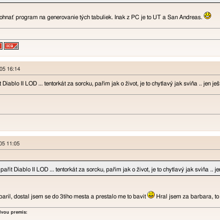
ohnať program na generovanie tých tabuliek. Inak z PC je to UT a San Andreas.
005 16:14
Diablo II LOD ... tentorkát za sorcku, pařim jak o život, je to chytlavý jak sviňa .. jen je
005 11:05
řit Diablo II LOD ... tentorkát za sorcku, pařim jak o život, je to chytlavý jak sviňa .. j
ril, dostal jsem se do 3tiho mesta a prestalo me to bavit
Hral jsem za barbara, to 
vou premis: