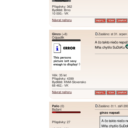
Příspěvky: 362
Bydliště: Brno
10 000,- VK
Návrat nahoru
Ginzo
(+8)
Zasláno: st 31. srpen
Odpadlík
A čo takto niečo nepo
Mňa chytilo SuDoKu
Věk: 35 let
Příspěvky: 4399
Bydliště: KNM-Slovensko
68 462,- VK
Návrat nahoru
Palio
(0)
Zasláno: čt 1. září 2
Bažant
ginzo napsal:
A čo takto niečo 
Příspěvky: 27
Mňa chytilo SuD