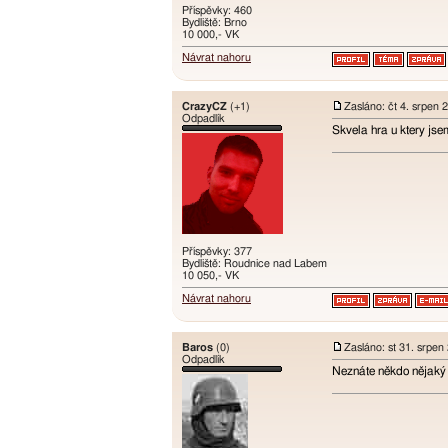
Příspěvky: 460
Bydliště: Brno
10 000,- VK
Návrat nahoru
CrazyCZ
(+1)
Zasláno: čt 4. srpen 
Odpadlík
Skvela hra u ktery jse
Příspěvky: 377
Bydliště: Roudnice nad Labem
10 050,- VK
Návrat nahoru
Baros
(0)
Zasláno: st 31. srpen
Odpadlík
Neznáte někdo nějaký f