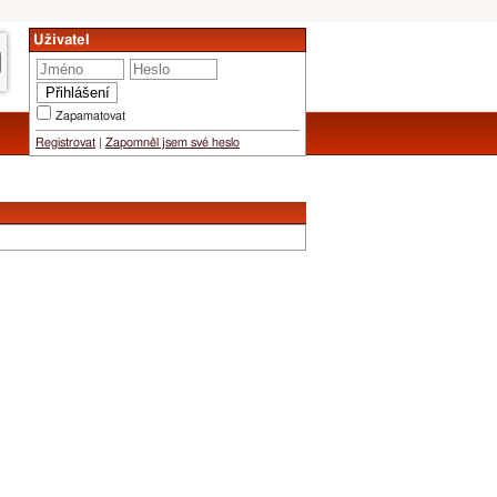
Uživatel
Zapamatovat
Registrovat
|
Zapomněl jsem své heslo