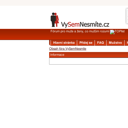
Fórum pro muže a ženy, co mužům rozumí
Hlavní stránka
Přidej se
FAQ
Mužstvo
Obsah fóra VySemNesmíte
Informace