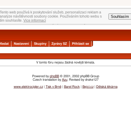
Tento web používá k poskytování služeb, personalizaci reklam a
Souhlasím
analýze návštěvnosti soubory cookie. Používáním tohoto webu s
tím souhlasíte.
Vice informací
Hledat
Nastavení
Skupiny
Zprávy SZ
Přihlásit se
V tomto fóru nejsou žádná novější témata.
Powered by
phpBB
© 2001, 2002 phpBB Group
Czech translation by
Azu
; Revised by drake127
www.elektrocigler.cz
|
Tisk v Brně
|
Barel Rock
|
Bejci.cz
|
Dětská lékárna