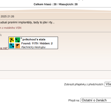
Celkem hlasů : 28 / Hlasujících: 28
n 2025 21:26
dusí prsními implantáty, tady to jde i rty...
án z mobilního VSN
ɐʞ♪♫
 na mě!
Zobrazit příspěvky z předchozích:
Přejdi na: