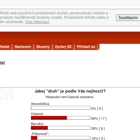
Tento web používá k poskytování služeb, personalizaci reklam a
Souhlasím
analýze návštěvnosti soubory cookie. Používáním tohoto webu s
tím souhlasíte.
Vice informací
Hledat
Nastavení
Skupiny
Zprávy SZ
Přihlásit se
še
]
Jakej "druh" je podle Vás nejhezčí?
Hlasování není časově omezeno.
Anorektička:
0% [ 0 ]
Hubená:
60% [ 17 ]
Baculka:
28% [ 8 ]
„Půltunová“:
10% [ 3 ]