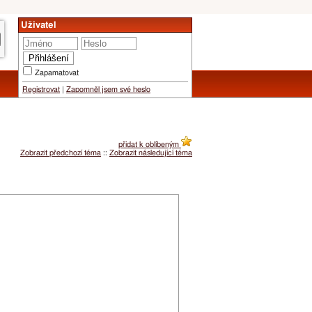
Uživatel
Zapamatovat
Registrovat
|
Zapomněl jsem své heslo
přidat k oblíbeným
Zobrazit předchozí téma
::
Zobrazit následující téma