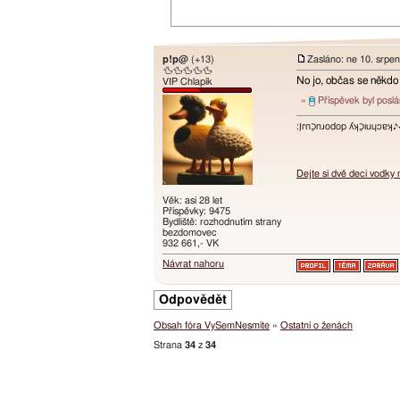
p!p@
(+13)
Zasláno: ne 10. srpe
🦆🦆🦆🦆🦆
No jo, občas se někdo u
VIP Chlapík
»
Příspěvek byl posl
:ו֥ɾnכַnɹodop ʎʞכַıuɥɔ
Dejte si dvě deci vodky
Věk: asi 28 let
Příspěvky: 9475
Bydliště: rozhodnutím strany
bezdomovec
932 661,- VK
Návrat nahoru
Odpovědět
Obsah fóra VySemNesmíte
»
Ostatní o ženách
Strana
34
z
34