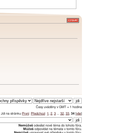
Časy uváděny v GMT + 1 hodina
Jdi na stránku
První
Předchozí
1
,
2
,
3
...
32
,
33
,
34
[
vše
]
Nemůžeš
odesílat nové téma do tohoto fóra.
Můžeš
odpovídat na témata v tomto fóru.
Nemůžeš
upravovat své příspěvky v tomto fóru.