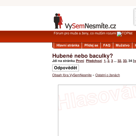
Fórum pro muže a ženy, co mužům rozumí
Hlavní stránka
Přidej se
FAQ
Mužstvo
Hubené nebo baculky?
Jdi na stránku
První
Předchozí
1
,
2
,
3
...
32
,
33
,
34
[
v
Odpovědět
Obsah fóra VySemNesmíte
»
Ostatní o ženách