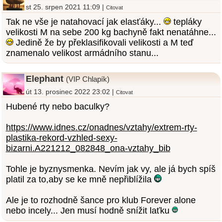
st 25. srpen 2021 11:09 |
Citovat
Tak ne vše je natahovací jak elasťáky...
tepláky
velikosti M na sebe 200 kg bachyně fakt nenatáhne...
Jedině že by překlasifikovali velikosti a M teď
znamenalo velikost armádního stanu...
Elephant
(VIP Chlapík)
út 13. prosinec 2022 23:02 |
Citovat
Hubené rty nebo baculky?
https://www.idnes.cz/onadnes/vztahy/extrem-rty-
plastika-rekord-vzhled-sexy-
bizarni.A221212_082848_ona-vztahy_bib
Tohle je byznysmenka. Nevím jak vy, ale já bych spíš
platil za to,aby se ke mně nepřiblížila
Ale je to rozhodně šance pro klub Forever alone
nebo incely... Jen musí hodně snížit laťku