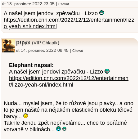
út 13. prosinec 2022 23:05 |
Citovat
A našel jsem jendovi zpěvačku - Lizzo
https://edition.cnn.com/2022/12/12/entertainment/lizz
o-yeah-snl/index.html
p!p@
(VIP Chlapík)
st 14. prosinec 2022 08:45 |
Citovat
Elephant napsal:
A našel jsem jendovi zpěvačku - Lizzo
https://edition.cnn.com/2022/12/12/entertainmen
t/lizzo-yeah-snl/index.html
Nuda... myslel jsem, že to růžové jsou plavky.. a ono
to je jen našité na nějakém elastickém obleku tělové
barvy...
Takhle Jendu zpět nepřivoláme... chce to pořádné
vorvaně v bikinách...