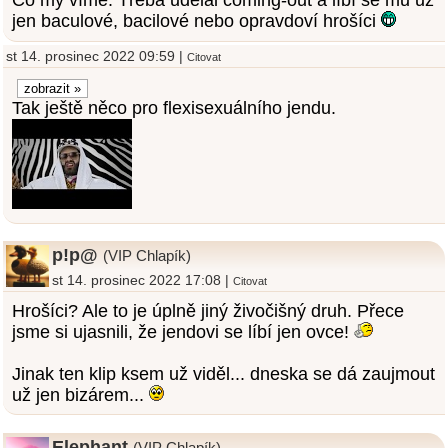
Co my víme. Třeba udělal coming-out a líbí se mu už
jen baculové, bacilové nebo opravdoví hrošíci
st 14. prosinec 2022 09:59 |
Citovat
Tak ještě něco pro flexisexuálního jendu.
p!p@
(VIP Chlapík)
st 14. prosinec 2022 17:08 |
Citovat
Hrošíci? Ale to je úplně jiný živočišný druh. Přece
jsme si ujasnili, že jendovi se líbí jen ovce!
Jinak ten klip ksem už viděl... dneska se dá zaujmout
už jen bizárem...
Elephant
(VIP Chlapík)