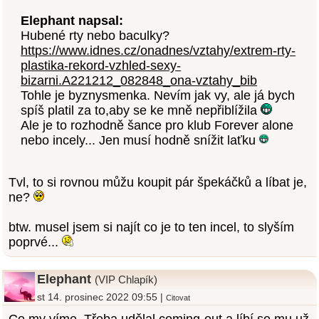
Elephant napsal:
Hubené rty nebo baculky?
https://www.idnes.cz/onadnes/vztahy/extrem-rty-
plastika-rekord-vzhled-sexy-
bizarni.A221212_082848_ona-vztahy_bib
Tohle je byznysmenka. Nevím jak vy, ale já bych
spíš platil za to,aby se ke mně nepřiblížila
Ale je to rozhodně šance pro klub Forever alone
nebo incely... Jen musí hodně snížit laťku
Tvl, to si rovnou můžu koupit pár špekáčků a líbat je,
ne?
btw. musel jsem si najít co je to ten incel, to slyším
poprvé...
Elephant
(VIP Chlapík)
st 14. prosinec 2022 09:55 |
Citovat