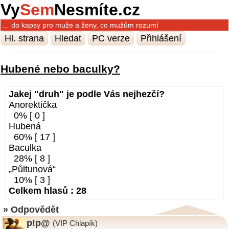
Vy
Sem
Nesmíte.cz
… do kapsy pro muže a ženy, co mužům rozumí
Hl. strana
Hledat
PC verze
Přihlášení
Hubené nebo baculky?
Jakej "druh" je podle Vás nejhezčí?
Anorektička
0% [ 0 ]
Hubená
60% [ 17 ]
Baculka
28% [ 8 ]
„Půltunová“
10% [ 3 ]
Celkem hlasů : 28
» Odpovědět
p!p@
(VIP Chlapík)