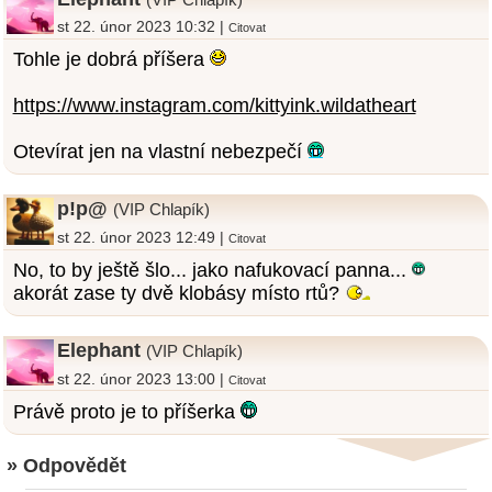
st 22. únor 2023 10:32 |
Citovat
Tohle je dobrá příšera
https://www.instagram.com/kittyink.wildatheart
Otevírat jen na vlastní nebezpečí
p!p@
(VIP Chlapík)
st 22. únor 2023 12:49 |
Citovat
No, to by ještě šlo... jako nafukovací panna...
akorát zase ty dvě klobásy místo rtů?
Elephant
(VIP Chlapík)
st 22. únor 2023 13:00 |
Citovat
Právě proto je to příšerka
» Odpovědět