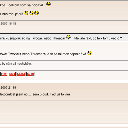
ce... celkom som sa pobavil...
z nás robí p*ču!
n 2005 16:48
 nicku (napriklad na Twocar, nebo Threecar
). Ne, ale fakt, co te k tomu vedlo ?
novat Twocar
s
nebo Threecar
s
, a to se mi moc nepozdává
ic by nám už nechybělo.
n 2005 21:19
ale pomlčel jsem no.... jsem bloud. Teď už to vím