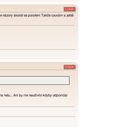
oje názory akorát se porafem Takže couvám a ještě
na netu... Ani by me neudivilo kdyby odpovidal