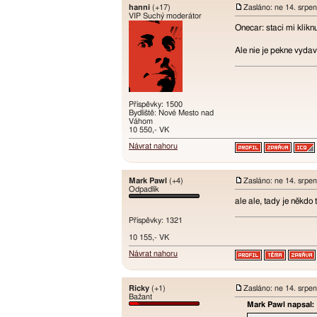
hanni
(+17)
Zasláno: ne 14. srpe
VIP Suchý moderátor
Onecar: staci mi klikn
Ale nie je pekne vyda
Příspěvky: 1500
Bydliště: Nové Mesto nad
Váhom
10 550,- VK
Návrat nahoru
Mark Pawl
(+4)
Zasláno: ne 14. srpe
Odpadlík
ale ale, tady je někdo 
Příspěvky: 1321
10 155,- VK
Návrat nahoru
Ricky
(+1)
Zasláno: ne 14. srpe
Bažant
Mark Pawl napsal: