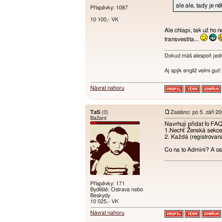
ale ale, tady je n
Příspěvky: 1087
10 100,- VK
Ale chlapi, tak už ho 
transvestita...
Dokud máš alespoň jednu
Aj spýk engliž velmi gut
Návrat nahoru
TaS
(0)
Zasláno: po 5. září 2
Bažant
Navrhuji přidat fo FAQ
1.Nechť Ženská sekce 
2. Každá (registrovaná
Co na to Admini? A os
Příspěvky: 171
Bydliště: Ostrava nebo
Beskydy
10 025,- VK
Návrat nahoru