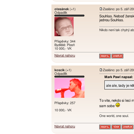
otesánek
(+1)
Zasláno: po 5. září 2
Odpadlík
Souhlas. Neboď ženský
jednou Souhlas.
Nikdo není tak chytrý ab
Příspěvky: 344
Bydliště: Plzeň
10 000,- VK
Návrat nahoru
koscik
(+1)
Zasláno: po 5. září 2
Odpadlík
Mark Pawl napsal:
ale ale, tady je n
To vite, nekdo si leci
Příspěvky: 257
sam sobe
10 000,- VK
One world, one soul.
Návrat nahoru