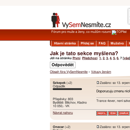
Fórum pro muže a ženy, co mužům rozumí
Hlavní stránka
Přidej se
FAQ
Mužstvo
Jak je tato sekce myšlena?
Jdi na stránku
První
Předchozí
1
,
2
,
3
,
4
,
5
,
6
,
7
[
vše
Odpovědět
Obsah fóra VySemNesmíte
»
Vzkazy ženám
Szkepek
(+2)
Zasláno: so 13. srpe
Odpadlík
Doporucuju zmenu nic
Příspěvky: 803
Trance 4ever, není szk
Bydliště: Bílichov, Kladno
10 050,- VK
Návrat nahoru
Onecar
(+2)
Zasláno: so 13. srpe