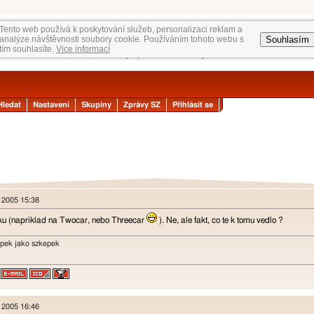
Tento web používá k poskytování služeb, personalizaci reklam a
Souhlasím
analýze návštěvnosti soubory cookie. Používáním tohoto webu s
tím souhlasíte.
Vice informací
Hledat
Nastavení
Skupiny
Zprávy SZ
Přihlásit se
]
n 2005 15:38
ku (napriklad na Twocar, nebo Threecar
). Ne, ale fakt, co te k tomu vedlo ?
epek jako szkepek
n 2005 16:46