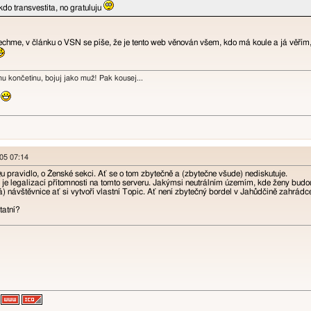
ěkdo transvestita, no gratuluju
nechme, v článku o VSN se píše, že je tento web věnován všem, kdo má koule a já věřím
 končetinu, bojuj jako muž! Pak kousej...
!
005 07:14
u pravidlo, o Ženské sekci. Ať se o tom zbytečně a (zbytečne všude) nediskutuje.
je legalizací přítomnosti na tomto serveru. Jakýmsi neutrálním územím, kde ženy budou
) návštěvnice ať si vytvoří vlastní Topic. Ať není zbytečný bordel v Jahůdčině zahrádce
tatní?