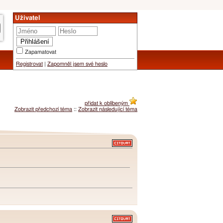
Uživatel
Zapamatovat
Registrovat
|
Zapomněl jsem své heslo
přidat k oblíbeným
Zobrazit předchozí téma
::
Zobrazit následující téma