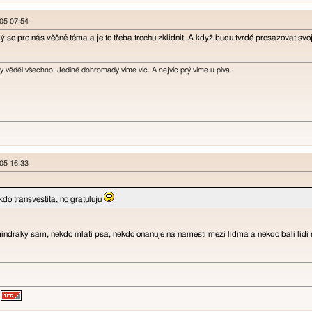
005 07:54
 so pro nás věčné téma a je to třeba trochu zklidnit. A když budu tvrdě prosazovat sv
y věděl všechno. Jedině dohromady víme víc. A nejvíc prý víme u piva.
005 16:33
ěkdo transvestita, no gratuluju
 mindraky sam, nekdo mlati psa, nekdo onanuje na namesti mezi lidma a nekdo bali lidi 