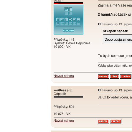
Bažant
Zajímala mě Vaše reak
2 hanni:
Naděžďák si 
Zasláno: so 13. srpe
Szkepek napsal:
Příspěvky: 148
Doporucuju zmenu
Bydliště: Česká Republika
10 000,- VK
To bych se musel jme
Kdyby pívo píču mělo, n
Návrat nahoru
weitless
(-3)
Zasláno: so 13. srpe
Odpadlík
Já už to věděl včera, 
Příspěvky: 594
10 075,- VK
Návrat nahoru