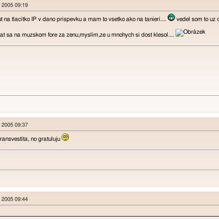
n 2005 09:19
ut na tlacitko IP v dano prispevku a mam to vsetko ako na tanieri....
vedel som to uz d
vat sa na muzskom fore za zenu,myslim,ze u mnohych si dost klesol....
n 2005 09:37
transvestita, no gratuluju
n 2005 09:44