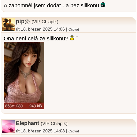
A zapomněl jsem dodat - a bez silikonu
p!p@
(VIP Chlapík)
út 18. březen 2025 14:06 |
Citovat
Ona není celá ze silikonu?
¨
Elephant
(VIP Chlapík)
út 18. březen 2025 14:08 |
Citovat