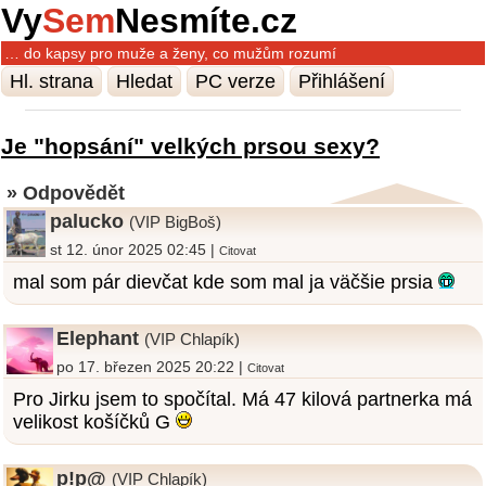
Vy
Sem
Nesmíte.cz
… do kapsy pro muže a ženy, co mužům rozumí
Hl. strana
Hledat
PC verze
Přihlášení
Je "hopsání" velkých prsou sexy?
» Odpovědět
palucko
(VIP BigBoš)
st 12. únor 2025 02:45 |
Citovat
mal som pár dievčat kde som mal ja väčšie prsia
Elephant
(VIP Chlapík)
po 17. březen 2025 20:22 |
Citovat
Pro Jirku jsem to spočítal. Má 47 kilová partnerka má
velikost košíčků G
p!p@
(VIP Chlapík)