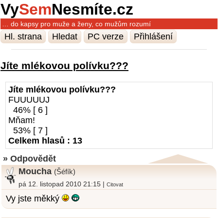
Vy
Sem
Nesmíte.cz
… do kapsy pro muže a ženy, co mužům rozumí
Hl. strana
Hledat
PC verze
Přihlášení
Jíte mlékovou polívku???
Jíte mlékovou polívku???
FUUUUUJ
46% [ 6 ]
Mňam!
53% [ 7 ]
Celkem hlasů : 13
» Odpovědět
Moucha
(Šéfík)
pá 12. listopad 2010 21:15 |
Citovat
Vy jste měkký