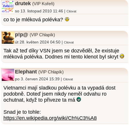
drutek
(VIP Kořeň)
so 13. listopad 2010 11:46 |
Citovat
co to je mléková polévka?
p!p@
(VIP Chlapík)
út 28. květen 2024 04:50 |
Citovat
Tak až teď díky VSN jsem se dozvěděl, že existuje
mléková polévka. Dodnes mi tento klenot byl skryt
Elephant
(VIP Chlapík)
po 3. červen 2024 15:39 |
Citovat
Vietnamci mají sladkou polévku a ta vypadá dost
podobně. Doteď jsem nikdy neměl odvahu ro
ochutnat, když to přiveze ta má
Snad je to tohle:
https://en.wikipedia.org/wiki/Ch%C3%A8