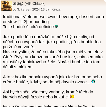
p!p@
(VIP Chlapík)
po 3. červen 2024 16:37 |
Citovat
traditional Vietnamese sweet beverage, dessert soup
or stew,[1][2] or pudding
To je hodně široká definice
Jako podle těch obrázků to může být cokoliv, od
něčeho co vypadá fakt jako pudink, přes bubble tea
po želé ve vodě...
Navíc myslím, že něco takového jsem měl v hotelu v
Číně. Byly tam konzervované broskve, chia semínka
a kostičky tapiokového želé. Navíc i bubble tea tam
dělali s mlékem.
A to v boxíku naboku vypadá jako far bretonne nebo
créme brulée, kdyby se do něj dávalo ovoce...
Asi bych snědl všechny varianty, kromě těch do
kterých dávají fazole nebo kukuřici
btw. v Rusku mají polévku co se dělá z kefíru. Je