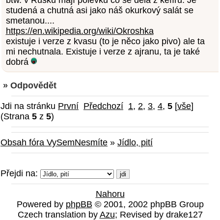
studená a chutná asi jako náš okurkový salát se
smetanou....
https://en.wikipedia.org/wiki/Okroshka
existuje i verze z kvasu (to je něco jako pivo) ale ta
mi nechutnala. Existuje i verze z ajranu, ta je také
dobrá
» Odpovědět
Jdi na stránku
První
Předchozí
1
,
2
,
3
,
4
,
5
[
vše
]
(Strana
5
z
5
)
Obsah fóra VySemNesmíte
»
Jídlo, pití
Přejdi na:
Nahoru
Powered by
phpBB
© 2001, 2002 phpBB Group
Czech translation by
Azu
; Revised by drake127