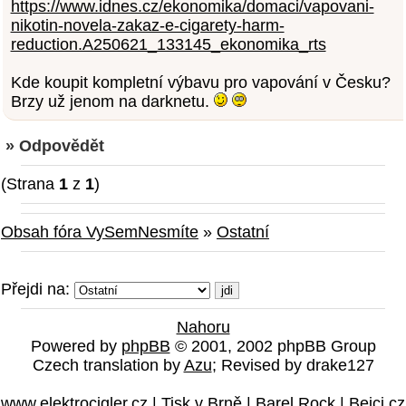
https://www.idnes.cz/ekonomika/domaci/vapovani-
nikotin-novela-zakaz-e-cigarety-harm-
reduction.A250621_133145_ekonomika_rts
Kde koupit kompletní výbavu pro vapování v Česku?
Brzy už jenom na darknetu.
» Odpovědět
(Strana
1
z
1
)
Obsah fóra VySemNesmíte
»
Ostatní
Přejdi na:
Nahoru
Powered by
phpBB
© 2001, 2002 phpBB Group
Czech translation by
Azu
; Revised by drake127
www.elektrocigler.cz
|
Tisk v Brně
|
Barel Rock
|
Bejci.cz