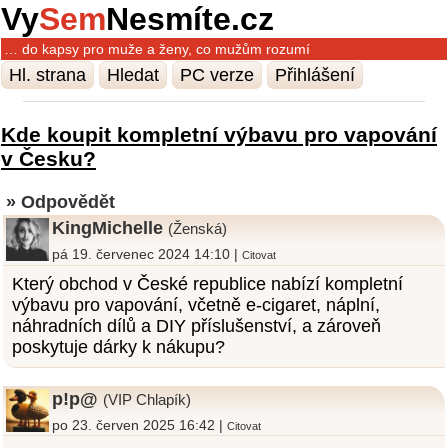
Vy
Sem
Nesmíte.cz
… do kapsy pro muže a ženy, co mužům rozumí
Hl. strana
Hledat
PC verze
Přihlášení
Kde koupit kompletní výbavu pro vapování
v Česku?
» Odpovědět
KingMichelle
(Ženská)
pá 19. červenec 2024 14:10 |
Citovat
Který obchod v České republice nabízí kompletní
výbavu pro vapování, včetně e-cigaret, náplní,
náhradních dílů a DIY příslušenství, a zároveň
poskytuje dárky k nákupu?
p!p@
(VIP Chlapík)
po 23. červen 2025 16:42 |
Citovat