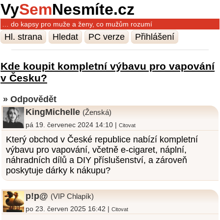
Vy
Sem
Nesmíte.cz
… do kapsy pro muže a ženy, co mužům rozumí
Hl. strana
Hledat
PC verze
Přihlášení
Kde koupit kompletní výbavu pro vapování
v Česku?
» Odpovědět
KingMichelle
(Ženská)
pá 19. červenec 2024 14:10 |
Citovat
Který obchod v České republice nabízí kompletní
výbavu pro vapování, včetně e-cigaret, náplní,
náhradních dílů a DIY příslušenství, a zároveň
poskytuje dárky k nákupu?
p!p@
(VIP Chlapík)
po 23. červen 2025 16:42 |
Citovat