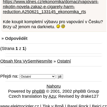
https://www.idnes.cz/ekonomika/domaci/vapovani-
nikotin-novela-zakaz-e-cigarety-harm-
reduction.A250621_133145_ekonomika_rts
Kde koupit kompletní výbavu pro vapování v Česku?
Brzy už jenom na darknetu.
» Odpovědět
(Strana
1
z
1
)
Obsah fóra VySemNesmíte
»
Ostatní
Přejdi na:
Nahoru
Powered by
phpBB
© 2001, 2002 phpBB Group
Czech translation by
Azu
; Revised by drake127
www.elektrocigler.cz
|
Tisk v Brně
|
Barel Rock
|
Bejci.cz