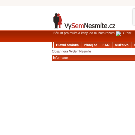
Fórum pro muže a ženy, co mužům rozumí
Hlavní stránka
Přidej se
FAQ
Mužstvo
Obsah fóra VySemNesmíte
Informace