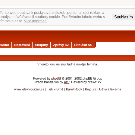
Tento web používá k poskytování služeb, personalizaci reklam a
Souhlasím
analýze návštěvnosti soubory cookie. Používáním tohoto webu s
tím souhlasíte.
Vice informací
Hledat
Nastavení
Skupiny
Zprávy SZ
Přihlásit se
V tomto fóru nejsou žádná novější témata.
Powered by
phpBB
© 2001, 2002 phpBB Group
Czech translation by
Azu
; Revised by drake127
www.elektrocigler.cz
|
Tisk v Brně
|
Barel Rock
|
Bejci.cz
|
Dětská lékárna