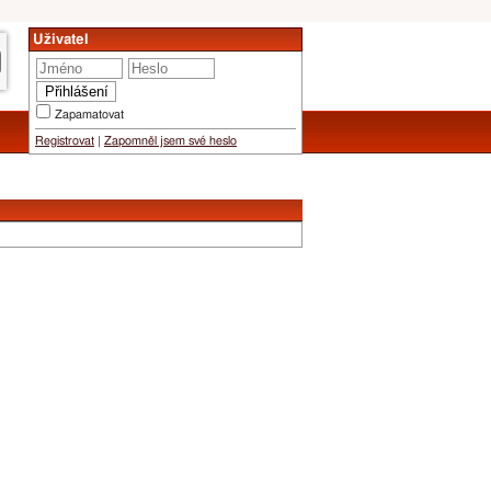
Uživatel
Zapamatovat
Registrovat
|
Zapomněl jsem své heslo