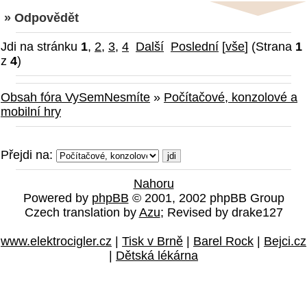
» Odpovědět
Jdi na stránku
1
,
2
,
3
,
4
Další
Poslední
[
vše
] (Strana
1
z
4
)
Obsah fóra VySemNesmíte
»
Počítačové, konzolové a
mobilní hry
Přejdi na:
Nahoru
Powered by
phpBB
© 2001, 2002 phpBB Group
Czech translation by
Azu
; Revised by drake127
www.elektrocigler.cz
|
Tisk v Brně
|
Barel Rock
|
Bejci.cz
|
Dětská lékárna