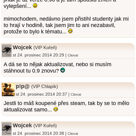
vylepšení...
mimochodem, nedávno jsem přistihl studenty jak mi
to hrají v hodině, tak jsem jim to ani nezabavil,
protože to bylo k tématu...
Wojcek
(VIP Kořeň)
st 24. prosinec 2014 20:29 |
Citovat
A dá se to nějak aktualizovat, nebo si musím
stáhnout tu 0.9 znovu?
p!p@
(VIP Chlapík)
st 24. prosinec 2014 20:37 |
Citovat
Jestli to máš koupené přes steam, tak by se to mělo
aktualizovat samo...
Wojcek
(VIP Kořeň)
st 24. prosinec 2014 20:38 |
Citovat