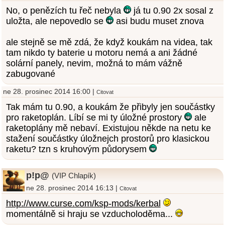
No, o penězích tu řeč nebyla
já tu 0.90 2x sosal z
uložta, ale nepovedlo se
asi budu muset znova
ale stejně se mě zdá, že když koukám na videa, tak
tam nikdo ty baterie u motoru nemá a ani žádné
solární panely, nevim, možná to mám vážně
zabugované
ne 28. prosinec 2014 16:00 |
Citovat
Tak mám tu 0.90, a koukám že přibyly jen součástky
pro raketoplán. Líbí se mi ty úložné prostory
ale
raketoplány mě nebaví. Existujou někde na netu ke
stažení součástky úložnejch prostorů pro klasickou
raketu? tzn s kruhovým půdorysem
p!p@
(VIP Chlapík)
ne 28. prosinec 2014 16:13 |
Citovat
http://www.curse.com/ksp-mods/kerbal
momentálně si hraju se vzducholoděma...