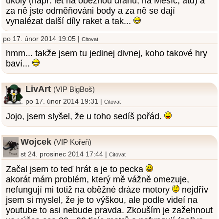
úkoly (např. let na oběžnou dráhu, na Měsíc, atd) a
za ně jste odměňováni body a za ně se dají
vynalézat další díly raket a tak...
po 17. únor 2014 19:05 |
Citovat
hmm... takže jsem tu jedinej divnej, koho takové hry
baví...
LivArt
(VIP BigBoš)
po 17. únor 2014 19:31 |
Citovat
Jojo, jsem slyšel, že u toho sedíš pořád.
Wojcek
(VIP Kořeň)
st 24. prosinec 2014 17:44 |
Citovat
Začal jsem to teď hrát a je to pecka
akorát mám problém, který mě vážně omezuje,
nefungují mi totiž na oběžné dráze motory
nejdřív
jsem si myslel, že je to výškou, ale podle videí na
youtube to asi nebude pravda. Zkouším je zažehnout