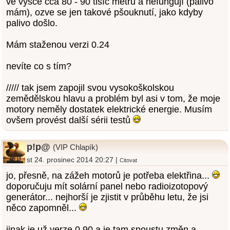
ve výšce cca 80 - 90 tisíc metrů a nefungují (palivo
mám), ozve se jen takové pšouknutí, jako kdyby
palivo došlo.
Mám staženou verzi 0.24
nevíte co s tím?
///// tak jsem zapojil svou vysokoškolskou
zemědělskou hlavu a problém byl asi v tom, že moje
motory neměly dostatek elektrické energie. Musím
ovšem provést další sérii testů
p!p@
(VIP Chlapík)
st 24. prosinec 2014 20:27 |
Citovat
jo, přesně, na zážeh motorů je potřeba elektřina...
doporučuju mít solární panel nebo radioizotopový
generátor... nejhorší je zjistit v průběhu letu, že jsi
něco zapomněl...
jinak je už verze 0.90 a je tam spoustu změn a