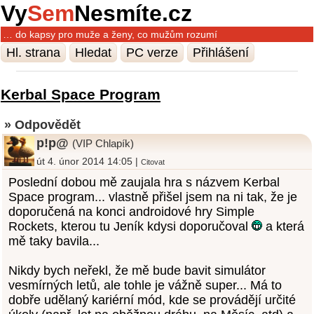
Vy
Sem
Nesmíte.cz
… do kapsy pro muže a ženy, co mužům rozumí
Hl. strana
Hledat
PC verze
Přihlášení
Kerbal Space Program
» Odpovědět
p!p@
(VIP Chlapík)
út 4. únor 2014 14:05 |
Citovat
Poslední dobou mě zaujala hra s názvem Kerbal
Space program... vlastně přišel jsem na ni tak, že je
doporučená na konci androidové hry Simple
Rockets, kterou tu Jeník kdysi doporučoval
a která
mě taky bavila...
Nikdy bych neřekl, že mě bude bavit simulátor
vesmírných letů, ale tohle je vážně super... Má to
dobře udělaný kariérní mód, kde se provádějí určité