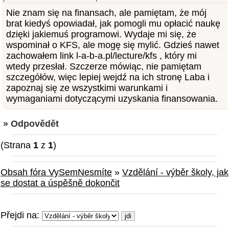
Nie znam się na finansach, ale pamiętam, że mój
brat kiedyś opowiadał, jak pomogli mu opłacić naukę
dzięki jakiemuś programowi. Wydaje mi się, że
wspominał o KFS, ale mogę się mylić. Gdzieś nawet
zachowałem link l-a-b-a.pl/lecture/kfs , który mi
wtedy przesłał. Szczerze mówiąc, nie pamiętam
szczegółów, więc lepiej wejdź na ich stronę Laba i
zapoznaj się ze wszystkimi warunkami i
wymaganiami dotyczącymi uzyskania finansowania.
» Odpovědět
(Strana
1
z
1
)
Obsah fóra VySemNesmíte
»
Vzdělání - výběr školy, jak
se dostat a úspěšně dokončit
Přejdi na: