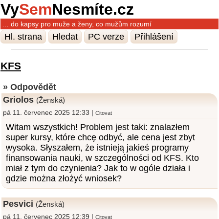
Vy
Sem
Nesmíte.cz
… do kapsy pro muže a ženy, co mužům rozumí
Hl. strana
Hledat
PC verze
Přihlášení
KFS
» Odpovědět
Griolos
(Ženská)
pá 11. červenec 2025 12:33 |
Citovat
Witam wszystkich! Problem jest taki: znalazłem
super kursy, które chcę odbyć, ale cena jest zbyt
wysoka. Słyszałem, że istnieją jakieś programy
finansowania nauki, w szczególności od KFS. Kto
miał z tym do czynienia? Jak to w ogóle działa i
gdzie można złożyć wniosek?
Pesvici
(Ženská)
pá 11. červenec 2025 12:39 |
Citovat