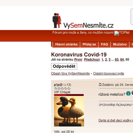
Fórum pro muže a ženy, co mužům rozumí
Hlavní stránka
Přidej se
FAQ
Mužstvo
Koronavirus Covid-19
Jdi na stránku
První
Předchozí
1
,
2
,
3
...
83
,
84
,
85
Odpovědět
Obsah fóra VySemNesmíte
»
Ostatní boxovací pytle
p!p@
(+13)
Zasláno: pá 24. červ
🦆🦆🦆🦆🦆
VIP Chlapík
růžová metalíza?
:ו֥ɾnכַnɹodop ʎʞכַıuɥɔ
Dejte si dvě deci vodky
Věk: asi 28 let