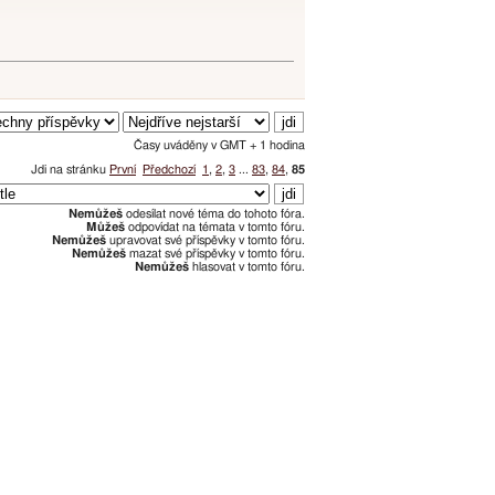
Časy uváděny v GMT + 1 hodina
Jdi na stránku
První
Předchozí
1
,
2
,
3
...
83
,
84
,
85
Nemůžeš
odesílat nové téma do tohoto fóra.
Můžeš
odpovídat na témata v tomto fóru.
Nemůžeš
upravovat své příspěvky v tomto fóru.
Nemůžeš
mazat své příspěvky v tomto fóru.
Nemůžeš
hlasovat v tomto fóru.