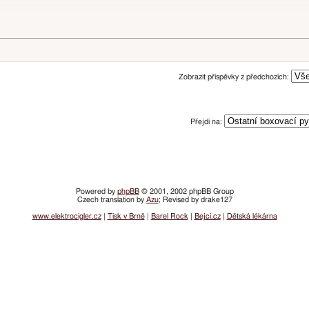
Zobrazit příspěvky z předchozích:
Přejdi na:
Powered by
phpBB
© 2001, 2002 phpBB Group
Czech translation by
Azu
; Revised by drake127
www.elektrocigler.cz
|
Tisk v Brně
|
Barel Rock
|
Bejci.cz
|
Dětská lékárna