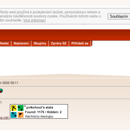
Tento web používá k poskytování služeb, personalizaci reklam a
Souhlasím
analýze návštěvnosti soubory cookie. Používáním tohoto webu s
tím souhlasíte.
Vice informací
Hledat
Nastavení
Skupiny
Zprávy SZ
Přihlásit se
en 2022 09:11
ɐʞ♪♫
 na mě!