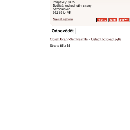
Příspěvky: 9475
Bydliště: rozhodnutím strany
bezdomovec
932 661,- VK
Návrat nahoru
Odpovědět
Obsah fóra VySemNesmíte
»
Ostatní boxovací pytle
Strana
85
z
85