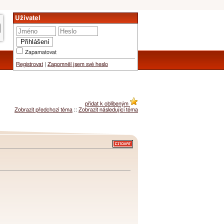
Uživatel
Zapamatovat
Registrovat
|
Zapomněl jsem své heslo
přidat k oblíbeným
Zobrazit předchozí téma
::
Zobrazit následující téma