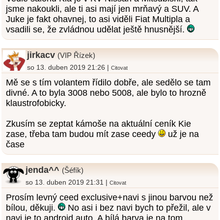
jsme nakoukli, ale ti asi mají jen mrňavý a SUV. A
Juke je fakt ohavnej, to asi viděli Fiat Multipla a
vsadili se, že zvládnou udělat ještě hnusnější.
jirkacv
(VIP Řízek)
so 13. duben 2019 21:26 |
Citovat
Mě se s tím volantem řídilo dobře, ale sedělo se tam
divné. A to byla 3008 nebo 5008, ale bylo to hrozně
klaustrofobicky.
Zkusím se zeptat kámoše na aktuální ceník Kie
zase, třeba tam budou mít zase ceedy
už je na
čase
jenda^^
(Šéfík)
so 13. duben 2019 21:31 |
Citovat
Prosím levný ceed exclusive+navi s jinou barvou než
bílou, děkuji.
No asi i bez navi bych to přežil, ale v
navi je to android auto. A bílá barva je na tom