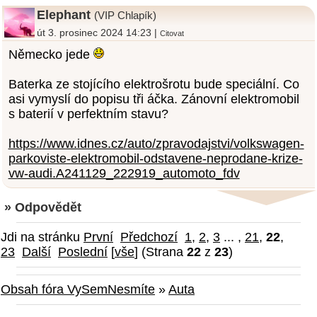
Elephant
(VIP Chlapík)
út 3. prosinec 2024 14:23 |
Citovat
Německo jede
Baterka ze stojícího elektrošrotu bude speciální. Co
asi vymyslí do popisu tři áčka. Zánovní elektromobil
s baterií v perfektním stavu?
https://www.idnes.cz/auto/zpravodajstvi/volkswagen-
parkoviste-elektromobil-odstavene-neprodane-krize-
vw-audi.A241129_222919_automoto_fdv
» Odpovědět
Jdi na stránku
První
Předchozí
1
,
2
,
3
... ,
21
,
22
,
23
Další
Poslední
[
vše
] (Strana
22
z
23
)
Obsah fóra VySemNesmíte
»
Auta