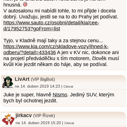
hnusná.
V autosalonu mi nabídli tohle, to mi přijde i docela
dobrý. Uvažuju, jestli se na to do Prahy jet podívat.
https://www.sauto.cz/osobni/detail/kia/cee-
d/17952753?goFrom=list
Tyjo, v Kladně mají taky a za stejnou cenu...
https://www.kia.com/cz/skladove-vozy/ihned-k-
odberu/?detail=433436
A jen v KV nic, dokonce ani
na projetí předváděčku s tím motorem, člověk musí
kvůli Kie jezdit někam do háje, aby se podíval.
LivArt
(VIP BigBoš)
ne 14. duben 2019 14:23 |
Citovat
Juke je super, hlavně
Nismo
. Jediný SUV, kterým
bych byl ochotnej jezdit.
jirkacv
(VIP Řízek)
ne 14. duben 2019 15:20 |
Citovat