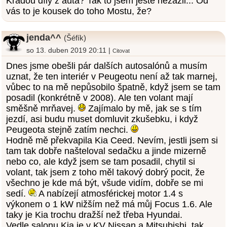
Kradou díly z auta? Tak to jsem ještě nezažil... Od
vás to je kousek do toho Mostu, že?
jenda^^
(Šéfík)
so 13. duben 2019 20:11 |
Citovat
Dnes jsme obešli pár dalších autosalónů a musím
uznat, že ten interiér v Peugeotu není až tak marnej,
vůbec to na mě nepůsobilo špatně, když jsem se tam
posadil (konkrétně v 2008). Ale ten volant mají
směšně mrňavej.
Zajímalo by mě, jak se s tím
jezdí, asi budu muset domluvit zkušebku, i když
Peugeota stejně zatím nechci.
Hodně mě překvapila Kia Ceed. Nevím, jestli jsem si
tam tak dobře našteloval sedačku a jinde mizerně
nebo co, ale když jsem se tam posadil, chytil si
volant, tak jsem z toho měl takový dobrý pocit, že
všechno je kde má být, všude vidím, dobře se mi
sedí.
A nabízejí atmosférickej motor 1.4 s
výkonem o 1 kW nižším než má můj Focus 1.6. Ale
taky je Kia trochu dražší než třeba Hyundai.
Vedle salonu Kia je v KV Nissan a Mitsubishi, tak