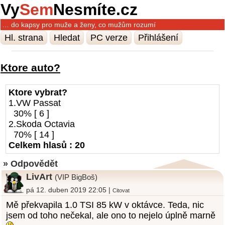
Vy
Sem
Nesmíte.cz
… do kapsy pro muže a ženy, co mužům rozumí
Hl. strana
Hledat
PC verze
Přihlášení
Ktore auto?
Ktore vybrat?
1.VW Passat
30% [ 6 ]
2.Skoda Octavia
70% [ 14 ]
Celkem hlasů : 20
» Odpovědět
LivArt
(VIP BigBoš)
pá 12. duben 2019 22:05 |
Citovat
Mě překvapila 1.0 TSI 85 kW v oktávce. Teda, nic
jsem od toho nečekal, ale ono to nejelo úplně marně