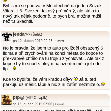
Byl jsem se podívat v Mototechně na jeden Suzuki
Vitara 1.6. Svezení takový průměrný, ale stálo to
nový tak nějak podobně, to bych bral možná radši
než tu Škachtli.
jenda^^
(Šéfík)
pá 12. duben 2019 22:25 |
Citovat
No je pravda, že jsem to auto projížděl obsazený 5
lidma a při zrychlování na konci města do kopce to
překvapivě chtělo na tu trojku zrychlovat... Ale tak z
kopce by to snad s plným naložením mělo jet o to
líp...
Kde to bydlíte, že vám kradou díly?
Já tu teď
parkuju už měsíc fábií a nic z ní zatím nezmizelo.
p!p@
(VIP Chlapík)
so 13. duben 2019 07:05 |
Citovat