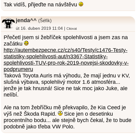
Tak vidíš, přijeďte na návštěvu
jenda^^
(Šéfík)
út 16. duben 2019 11:04 |
Citovat
Přečetl jsem si žebříček spolehlivosti a jsem zas na
začátku
http://autembezpecne.cz/cz/s40/Testy/c1476-Testy-
statistiky-spolehlivosti-aut/n3367-Statistiky-
spolehlivosti-TUV-pro-rok-2019-novejsi-skodovky-v-
podprumeru
Taková Toyota Auris má výhodu, že mají jednu v KV,
slušná výbava, spolehlivý motor 1.6 atmosféra...
jenže je tak hnusná! Sice ne tak moc jako Juke, ale
nelíbí.
Ale na tom žebříčku mě překvapilo, že Kia Ceed je
výš než Škoda Rapid.
Sice jen o desetinku
procentního bodu... ale stejně bych čekal, že to bude
podobně jako třeba VW Polo.