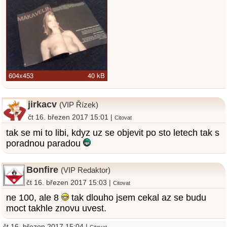
jirkacv
(VIP Řízek)
čt 16. březen 2017 15:01 |
Citovat
tak se mi to libi, kdyz uz se objevit po sto letech tak s
poradnou paradou
Bonfire
(VIP Redaktor)
čt 16. březen 2017 15:03 |
Citovat
ne 100, ale 8
tak dlouho jsem cekal az se budu
moct takhle znovu uvest.
čt 16. březen 2017 15:04 |
Citovat