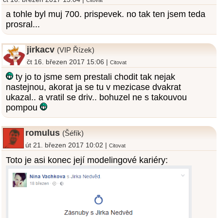
a tohle byl muj 700. prispevek. no tak ten jsem teda
prosral...
jirkacv
(VIP Řízek)
čt 16. březen 2017 15:06 |
Citovat
ty jo to jsme sem prestali chodit tak nejak
nastejnou, akorat ja se tu v mezicase dvakrat
ukazal.. a vratil se driv.. bohuzel ne s takouvou
pompou
romulus
(Šéfík)
út 21. březen 2017 10:02 |
Citovat
Toto je asi konec její modelingové kariéry: