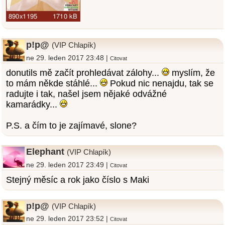
p!p@
(VIP Chlapík)
ne 29. leden 2017 23:48 |
Citovat
donutils mě začít prohledávat zálohy...
myslím, že
to mám někde stáhlé...
Pokud nic nenajdu, tak se
radujte i tak, našel jsem nějaké odvážné
kamarádky...
P.S. a čím to je zajímavé, slone?
Elephant
(VIP Chlapík)
ne 29. leden 2017 23:49 |
Citovat
Stejný měsíc a rok jako číslo s Maki
p!p@
(VIP Chlapík)
ne 29. leden 2017 23:52 |
Citovat