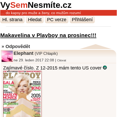
Vy
Sem
Nesmíte.cz
… do kapsy pro muže a ženy, co mužům rozumí
Hl. strana
Hledat
PC verze
Přihlášení
Makavelina v Playboy na prosinec!!!
» Odpovědět
Elephant
(VIP Chlapík)
ne 29. leden 2017 22:08 |
Citovat
Zajímavé číslo. Z 12-2015 mám tento US cover