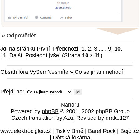
» Odpovědět
Jdi na stránku
První
Předchozí
1
,
2
,
3
... ,
9
,
10
,
11
Další
Poslední
[
vše
] (Strana
10
z
11
)
Obsah fóra VySemNesmíte
»
Co se jinam nehodí
Přejdi na:
Nahoru
Powered by
phpBB
© 2001, 2002 phpBB Group
Czech translation by
Azu
; Revised by drake127
www.elektrocigler.cz
|
Tisk v Brně
|
Barel Rock
|
Bejci.cz
|
Dětská lékárna