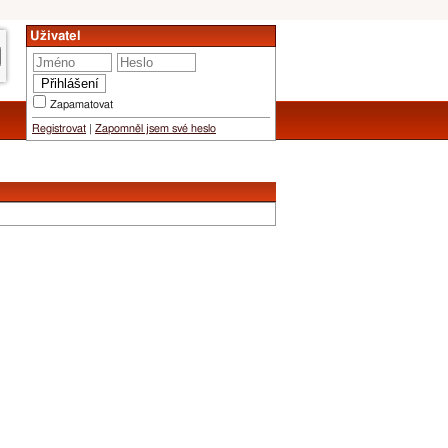
Uživatel
Zapamatovat
Registrovat
|
Zapomněl jsem své heslo