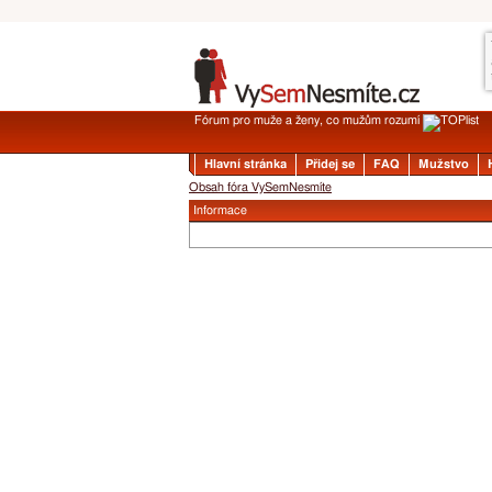
Fórum pro muže a ženy, co mužům rozumí
Hlavní stránka
Přidej se
FAQ
Mužstvo
Obsah fóra VySemNesmíte
Informace