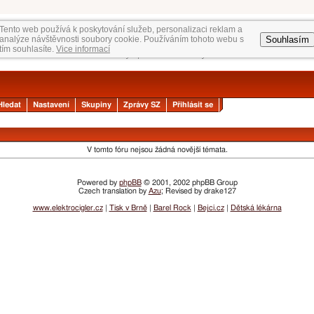
Tento web používá k poskytování služeb, personalizaci reklam a
Souhlasím
analýze návštěvnosti soubory cookie. Používáním tohoto webu s
tím souhlasíte.
Vice informací
Hledat
Nastavení
Skupiny
Zprávy SZ
Přihlásit se
V tomto fóru nejsou žádná novější témata.
Powered by
phpBB
© 2001, 2002 phpBB Group
Czech translation by
Azu
; Revised by drake127
www.elektrocigler.cz
|
Tisk v Brně
|
Barel Rock
|
Bejci.cz
|
Dětská lékárna