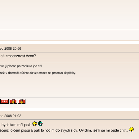
nec 2008 20:56
jak zrecenzovat Voxe?
muž ji plácne po zadku a jde dál.
i, než v domově důchodců vzpomínat na pracovní úspěchy.
nec 2008 21:02
m bych tam měl psát
enzi o čem píšou a pak to hodim do svých slov. Uvidim, jestli se mi bude chtít..