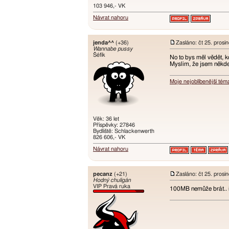
103 946,- VK
Návrat nahoru
jenda^^
(+36)
Zasláno: čt 25. prosi
Wannabe pussy
Šéfík
No to bys měl vědět, 
Myslim, že jsem někde
Moje nejoblíbenější tém
Věk: 36 let
Příspěvky: 27846
Bydliště: Schlackenwerth
826 606,- VK
Návrat nahoru
pecanz
(+21)
Zasláno: čt 25. prosi
Hodný chuligán
VIP Pravá ruka
100MB nemůže brát.. 