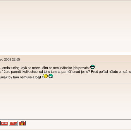
nec 2008 22:55
Jendo tuning, dyk se teprv učím co tomu všecko jde provést
 ať žere paměti kolik chce, od toho tam ta paměť snad je ne? Proč pořád někdo pindá: 
, jinak by tam nemusela bejt