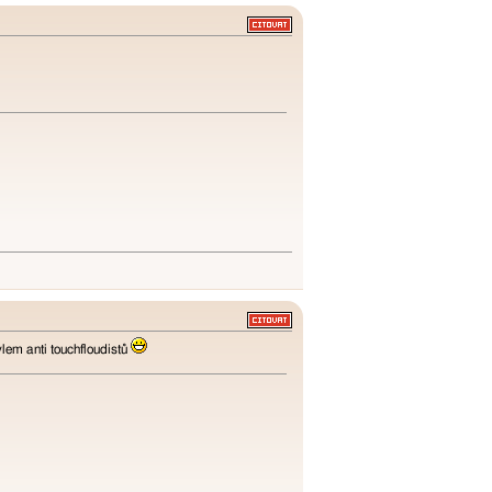
lem anti touchfloudistů