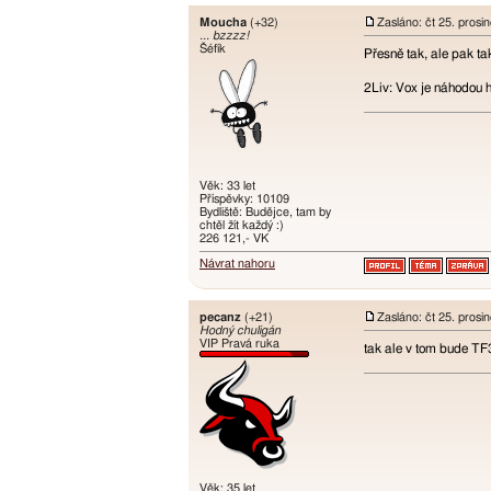
Moucha
(+32)
Zasláno: čt 25. prosi
... bzzzz!
Šéfík
Přesně tak, ale pak t
2Liv: Vox je náhodou 
Věk: 33 let
Příspěvky: 10109
Bydliště: Budějce, tam by
chtěl žít každý :)
226 121,- VK
Návrat nahoru
pecanz
(+21)
Zasláno: čt 25. prosi
Hodný chuligán
VIP Pravá ruka
tak ale v tom bude TF3
Věk: 35 let