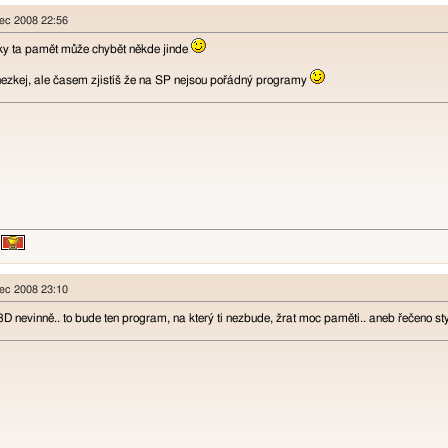
nec 2008 22:56
aky ta pamět může chybět někde jinde
hezkej, ale časem zjistíš že na SP nejsou pořádný programy
nec 2008 23:10
D nevinně.. to bude ten program, na který ti nezbude, žrat moc paměti.. aneb řečeno sty