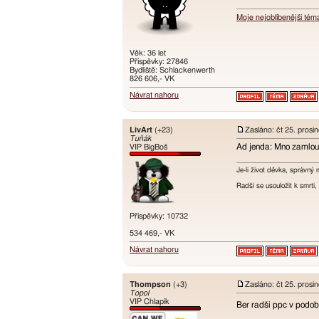
Moje nejoblíbenější tém
Věk: 36 let
Příspěvky: 27846
Bydliště: Schlackenwerth
826 606,- VK
Návrat nahoru
LivArt
(+23)
Zasláno: čt 25. prosi
Tuňák
Ad jenda: Mno zamlouvá
VIP BigBoš
Je-li život děvka, správný 
Radši se usouložit k smrt
Příspěvky: 10732
534 469,- VK
Návrat nahoru
Thompson
(+3)
Zasláno: čt 25. prosi
Topol
VIP Chlapík
Ber radši ppc v pod