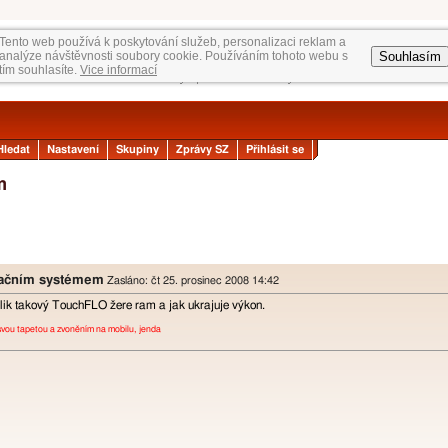
Tento web používá k poskytování služeb, personalizaci reklam a
Souhlasím
analýze návštěvnosti soubory cookie. Používáním tohoto webu s
tím souhlasíte.
Vice informací
Hledat
Nastavení
Skupiny
Zprávy SZ
Přihlásit se
m
račním systémem
Zasláno: čt 25. prosinec 2008 14:42
lik takový TouchFLO žere ram a jak ukrajuje výkon.
svou tapetou a zvoněním na mobilu, jenda