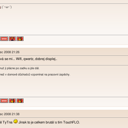
a
(´･ω･`)
nec 2008 21:26
 se mi... Wifi, qwertz, dobrej displej..
muž ji plácne po zadku a jde dál.
i, než v domově důchodců vzpomínat na pracovní úspěchy.
nec 2008 21:38
obě TyTna
Jinak to je celkem brutál s tím TouchFLO.