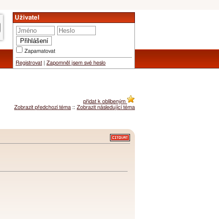
Uživatel
Zapamatovat
Registrovat
|
Zapomněl jsem své heslo
přidat k oblíbeným
Zobrazit předchozí téma
::
Zobrazit následující téma