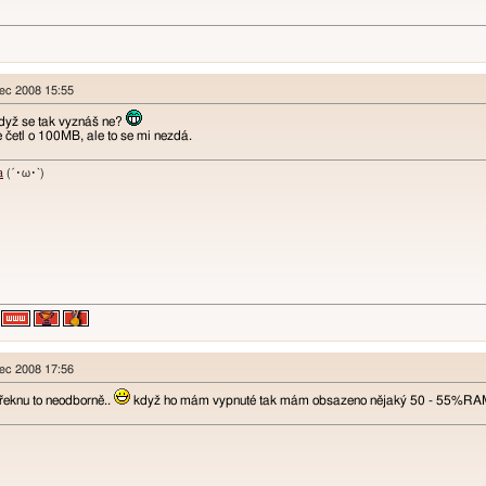
nec 2008 15:55
když se tak vyznáš ne?
 četl o 100MB, ale to se mi nezdá.
a
(´･ω･`)
nec 2008 17:56
řeknu to neodborně..
když ho mám vypnuté tak mám obsazeno nějaký 50 - 55%RAM