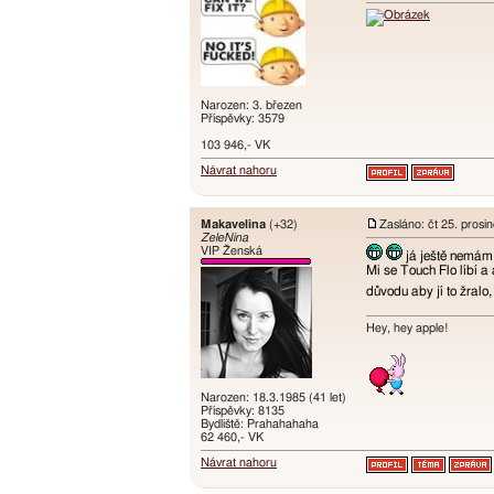
Narozen: 3. březen
Příspěvky: 3579
103 946,- VK
Návrat nahoru
Makavelina
(+32)
Zasláno: čt 25. prosi
ZeleNina
VIP Ženská
já ještě nemám 
Mi se Touch Flo líbí a
důvodu aby jí to žralo
Hey, hey apple!
Narozen: 18.3.1985 (41 let)
Příspěvky: 8135
Bydliště: Prahahahaha
62 460,- VK
Návrat nahoru