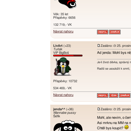
Věk: 35 let
Příspěvky: 6656
132 719,- VK
Návrat nahoru
LivArt
(+23)
Zasláno: čt 25. prosi
Tuňák
Ad jenda: Mohl bys ně
VIP BigBoš
Je-li život děvka, správný 
Radši se usouložit k smrt
Příspěvky: 10732
534 469,- VK
Návrat nahoru
jenda^^
(+36)
Zasláno: čt 25. prosi
Wannabe pussy
Šéfík
Mohl, ale nevim, o če
Asi mrknu na MM na rec
Chtěl bys koupit?