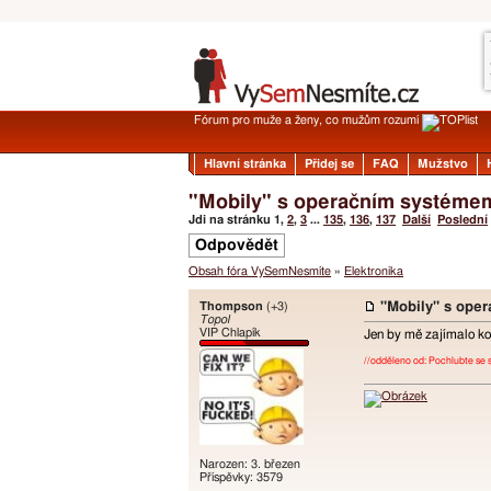
Fórum pro muže a ženy, co mužům rozumí
Hlavní stránka
Přidej se
FAQ
Mužstvo
"Mobily" s operačním systéme
Jdi na stránku
1
,
2
,
3
...
135
,
136
,
137
Další
Poslední
Odpovědět
Obsah fóra VySemNesmíte
»
Elektronika
Thompson
(+3)
"Mobily" s ope
Topol
VIP Chlapík
Jen by mě zajímalo ko
//odděleno od: Pochlubte se 
Narozen: 3. březen
Příspěvky: 3579