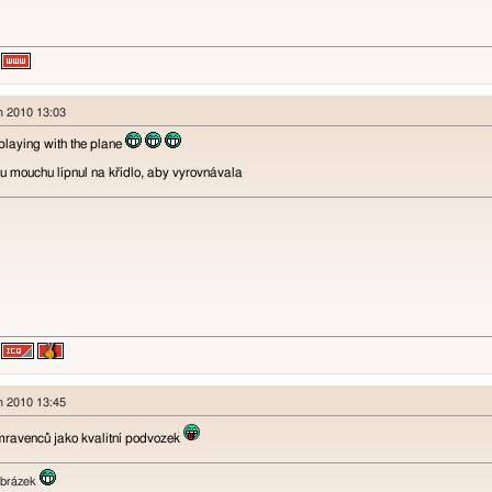
n 2010 13:03
playing with the plane
nu mouchu lípnul na křídlo, aby vyrovnávala
n 2010 13:45
mravenců jako kvalitní podvozek