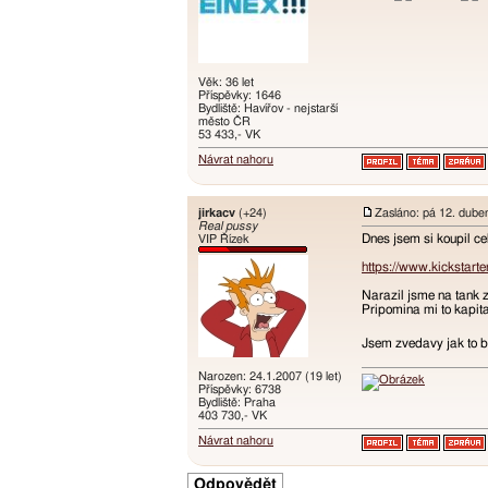
Věk: 36 let
Příspěvky: 1646
Bydliště: Havířov - nejstarší
město ČR
53 433,- VK
Návrat nahoru
jirkacv
(+24)
Zasláno: pá 12. dube
Real pussy
Dnes jsem si koupil ce
VIP Řízek
https://www.kickstarte
Narazil jsme na tank z 
Pripomina mi to kapita
Jsem zvedavy jak to b
Narozen: 24.1.2007 (19 let)
Příspěvky: 6738
Bydliště: Praha
403 730,- VK
Návrat nahoru
Odpovědět