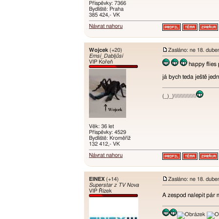
Příspěvky: 7366
Bydliště: Praha
385 424,- VK
Návrat nahoru
Wojcek
(+20)
Zasláno: ne 18. dube
Emsí_Dabljůsí
VIP Kořeň
happy flies 
já bych teda ještě jed
(_)_)\\\\\\\\\\\\\\\
Věk: 36 let
Příspěvky: 4529
Bydliště: Kroměříž
132 412,- VK
Návrat nahoru
EINEX
(+14)
Zasláno: ne 18. dube
Superstar z TV Nova
VIP Řízek
A zespod nalepit pár 