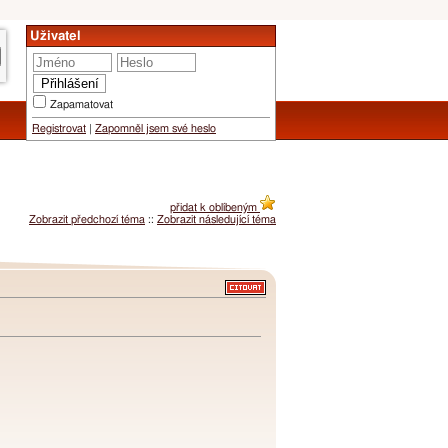
Uživatel
Zapamatovat
Registrovat
|
Zapomněl jsem své heslo
přidat k oblíbeným
Zobrazit předchozí téma
::
Zobrazit následující téma