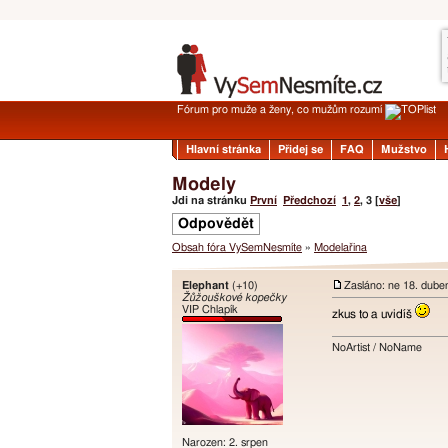
Fórum pro muže a ženy, co mužům rozumí
Hlavní stránka
Přidej se
FAQ
Mužstvo
Modely
Jdi na stránku
První
Předchozí
1
,
2
,
3
[
vše
]
Odpovědět
Obsah fóra VySemNesmíte
»
Modelařina
Elephant
(+10)
Zasláno: ne 18. dube
Žůžouškové kopečky
VIP Chlapík
zkus to a uvidíš
NoArtist / NoName
Narozen: 2. srpen