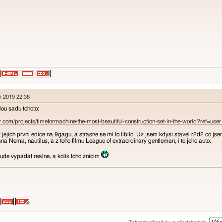
n 2019 22:38
lou sadu tohoto:
r.com/projects/timeformachine/the-most-beautiful-construction-set-in-the-world?ref=us
jejich prvni edice na 9gagu, a strasne se mi to libilo. Uz jsem kdysi stavel r2d2 co jsem 
na Nema, nautilus, a z toho filmu League of extraordinary gentleman, i to jeho auto.
ude vypadat realne, a kolik toho znicim