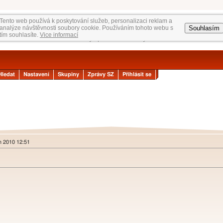
Tento web používá k poskytování služeb, personalizaci reklam a
Souhlasím
analýze návštěvnosti soubory cookie. Používáním tohoto webu s
tím souhlasíte.
Vice informací
Hledat
Nastavení
Skupiny
Zprávy SZ
Přihlásit se
n 2010 12:51