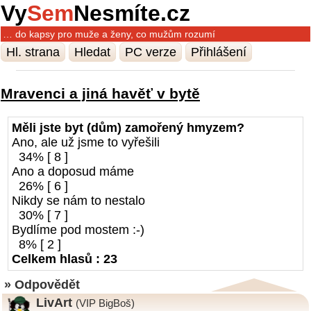
Vy
Sem
Nesmíte.cz
… do kapsy pro muže a ženy, co mužům rozumí
Hl. strana
Hledat
PC verze
Přihlášení
Mravenci a jiná havěť v bytě
Měli jste byt (dům) zamořený hmyzem?
Ano, ale už jsme to vyřešili
34% [ 8 ]
Ano a doposud máme
26% [ 6 ]
Nikdy se nám to nestalo
30% [ 7 ]
Bydlíme pod mostem :-)
8% [ 2 ]
Celkem hlasů : 23
» Odpovědět
LivArt
(VIP BigBoš)