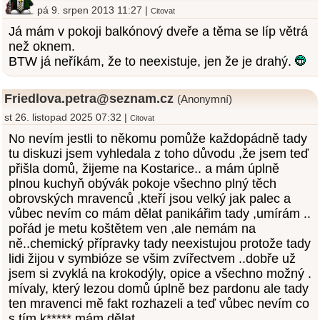
pá 9. srpen 2013 11:27 |
Citovat
Já mám v pokoji balkónový dveře a těma se líp větrá
než oknem.
BTW já neříkám, že to neexistuje, jen že je drahý.
Friedlova.petra@seznam.cz
(Anonymní)
st 26. listopad 2025 07:32 |
Citovat
No nevím jestli to někomu pomůže každopádně tady
tu diskuzi jsem vyhledala z toho důvodu ,že jsem teď
přišla domů, žijeme na Kostarice.. a mám úplně
plnou kuchyň obývák pokoje všechno plný těch
obrovských mravenců ,kteří jsou velký jak palec a
vůbec nevím co mám dělat panikářim tady ,umírám ..
pořád je metu koštětem ven ,ale nemám na
ně..chemický přípravky tady neexistujou protože tady
lidi žijou v symbióze se všim zvířectvem ..dobře už
jsem si zvyklá na krokodýly, opice a všechno možný .
mívaly, který lezou domů úplně bez pardonu ale tady
ten mravenci mě fakt rozhazeli a teď vůbec nevím co
s tím k***** mám dělat