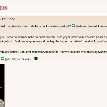
en 2011 23:52
spustit: tu písničku znám.. ale Moucho, tos trošku upad, né?
ten borec tam má klasický
ýle... třeba na sváření, nebo na ochranu zraku před jiným intenzivním zářením (laser atd
jí gothici... často se to vyskytuje v klipech gothic kapel... a i někteří metalisti to používa
třebujou technaři.. asi proti těm zeleným laserům, kterými se často svítí do zdrogovanéh
.
(jako fakt se mi to líbí...
)