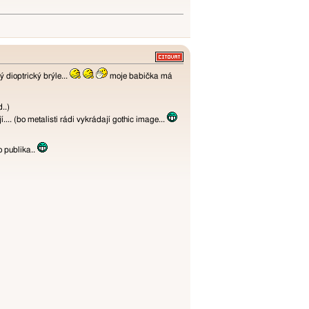
 dioptrický brýle...
moje babička má
..)
jí.... (bo metalisti rádi vykrádají gothic image...
o publika..