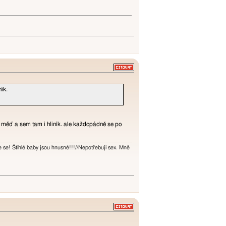
ík.
ou měď a sem tam i hliník. ale každopádně se po
te se! Štíhlé baby jsou hnusné!!!//Nepotřebuji sex. Mně