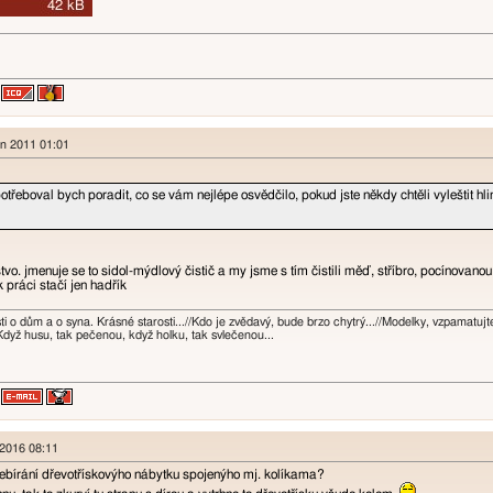
en 2011 01:01
otřeboval bych poradit, co se vám nejlépe osvědčilo, pokud jste někdy chtěli vyleštit hlin
tvo. jmenuje se to sidol-mýdlový čistič a my jsme s tím čistili měď, stříbro, pocínovan
 práci stačí jen hadřík
osti o dům a o syna. Krásné starosti...//Kdo je zvědavý, bude brzo chytrý...//Modelky, vzpamatuj
Když husu, tak pečenou, když holku, tak svlečenou...
 2016 08:11
zebírání dřevotřískovýho nábytku spojenýho mj. kolíkama?