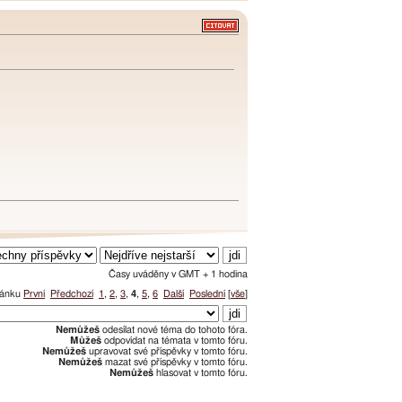
Časy uváděny v GMT + 1 hodina
tránku
První
Předchozí
1
,
2
,
3
,
4
,
5
,
6
Další
Poslední
[
vše
]
Nemůžeš
odesílat nové téma do tohoto fóra.
Můžeš
odpovídat na témata v tomto fóru.
Nemůžeš
upravovat své příspěvky v tomto fóru.
Nemůžeš
mazat své příspěvky v tomto fóru.
Nemůžeš
hlasovat v tomto fóru.