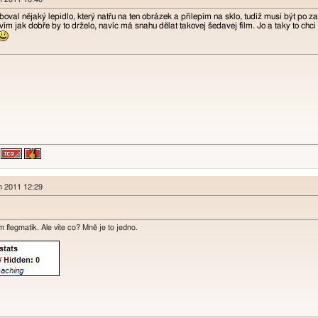
boval nějaký lepidlo, který natřu na ten obrázek a přilepím na sklo, tudíž musí být po 
vím jak dobře by to drželo, navíc má snahu dělat takovej šedavej film. Jo a taky to chci 
en 2011 12:29
m flegmatik. Ale víte co? Mně je to jedno.