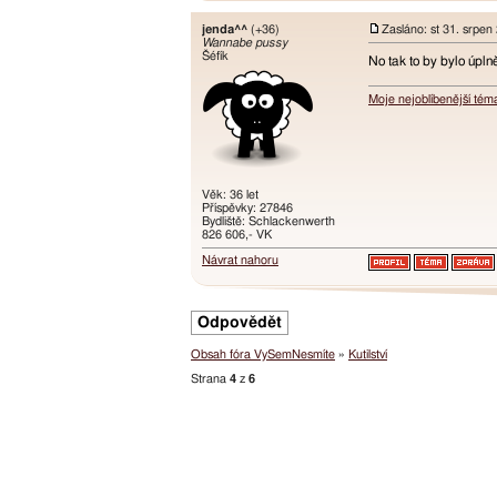
jenda^^
(+36)
Zasláno: st 31. srpen
Wannabe pussy
Šéfík
No tak to by bylo úpln
Moje nejoblíbenější tém
Věk: 36 let
Příspěvky: 27846
Bydliště: Schlackenwerth
826 606,- VK
Návrat nahoru
Odpovědět
Obsah fóra VySemNesmíte
»
Kutilství
Strana
4
z
6