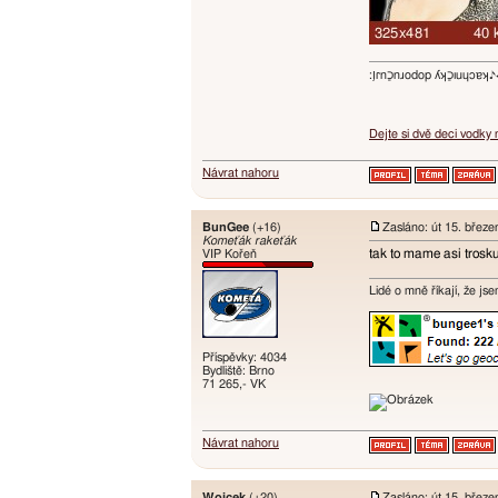
:ו֥ɾnכַnɹodop ʎʞכַıuɥɔ
Dejte si dvě deci vodky
Návrat nahoru
BunGee
(+16)
Zasláno: út 15. břez
Komeťák rakeťák
tak to mame asi trosku
VIP Kořeň
Lidé o mně říkají, že jse
Příspěvky: 4034
Bydliště: Brno
71 265,- VK
Návrat nahoru
Wojcek
(+20)
Zasláno: út 15. břez