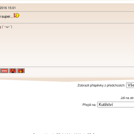
 2016 15:01
ě super...
a
(´･ω･`)
Zobrazit příspěvky z předchozích:
Jdi na s
Přejdi na: