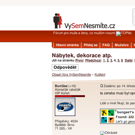
Fórum pro muže a ženy, co mužům rozumí
Hlavní stránka
Přidej se
FAQ
Mužstvo
Nábytek, dekorace atp.
Jdi na stránku
První
Předchozí
1
,
2
,
3
,
4
,
5
,
6
Další
Odpovědět
Obsah fóra VySemNesmíte
»
Kutilství
BunGee
(+16)
Zasláno: po 14. břez
Komeťák rakeťák
ta zenska musi byt op
VIP Kořeň
Lidé o mně říkají, že jse
Příspěvky: 4034
Bydliště: Brno
71 265,- VK