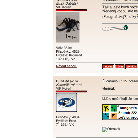
Emsí_Dabljůsí
Tak a ještě bych potře
VIP Kořeň
zředěnej vodou, ale ne
(Fotografickej?). díky
(_)_)\\\\\\\\\\\\\\\
Věk: 36 let
Příspěvky: 4529
Bydliště: Kroměříž
132 412,- VK
Návrat nahoru
BunGee
(+16)
Zasláno: út 15. břez
Komeťák rakeťák
vterinak
VIP Kořeň
Lidé o mně říkají, že jse
Příspěvky: 4034
Bydliště: Brno
71 265,- VK