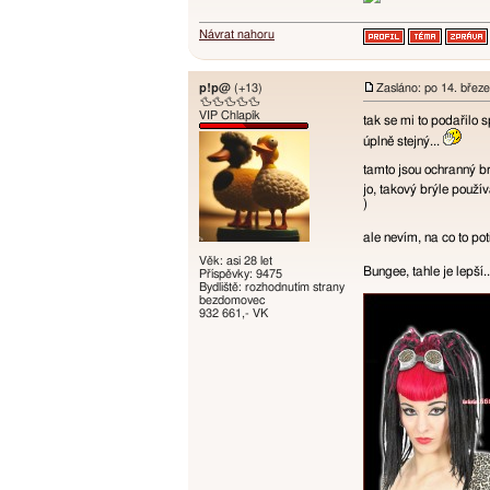
Návrat nahoru
p!p@
(+13)
Zasláno: po 14. břez
🦆🦆🦆🦆🦆
VIP Chlapík
tak se mi to podařilo 
úplně stejný...
tamto jsou ochranný br
jo, takový brýle používa
)
ale nevím, na co to po
Věk: asi 28 let
Bungee, tahle je lepší.
Příspěvky: 9475
Bydliště: rozhodnutím strany
bezdomovec
932 661,- VK