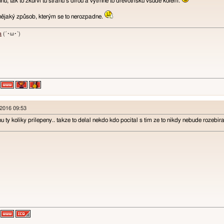
u, tak to zkurví tu stranu s dírou a vytrhne to dřevotřísku všude kolem.
nějaký způsob, kterým se to nerozpadne.
a
(´･ω･`)
 2016 09:53
u ty koliky prilepeny.. takze to delal nekdo kdo pocital s tim ze to nikdy nebude rozebirat