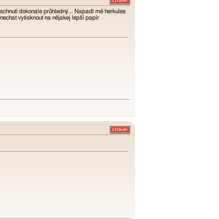
zaschnutí dokonale průhledný... Napadl mě herkules
nechat vytisknout na nějakej lepší papír