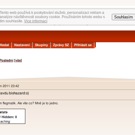
Tento web používá k poskytování služeb, personalizaci reklam a
Souhlasím
analýze návštěvnosti soubory cookie. Používáním tohoto webu s
tím souhlasíte.
Vice informací
Hledat
Nastavení
Skupiny
Zprávy SZ
Přihlásit se
Poslední
[
vše
]
en 2011 23:42
ravdu biohazard:o)
m flegmatik. Ale víte co? Mně je to jedno.