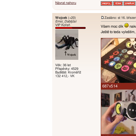
Návrat nahoru
Wojcek
(+20)
Zasláno: st 16. březe
Emsí_Dabljůsí
VIP Kořeň
Všem moc dík
nako
Ještě to teda vyleštím
Věk: 36 let
Příspěvky: 4529
Bydliště: Kroměříž
132 412,- VK