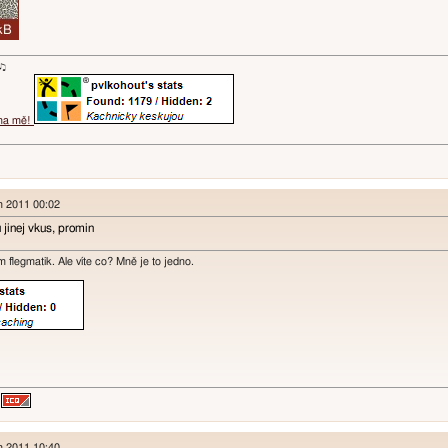
ɐʞ♪♫
 na mě!
en 2011 00:02
 jinej vkus, promin
m flegmatik. Ale víte co? Mně je to jedno.
en 2011 10:40