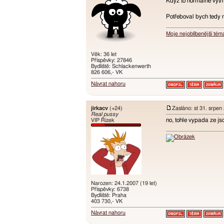
Když to normálně vytrhn
Potřeboval bych tedy 
Moje nejoblíbenější tém
Věk: 36 let
Příspěvky: 27846
Bydliště: Schlackenwerth
826 606,- VK
Návrat nahoru
jirkacv
(+24)
Zasláno: st 31. srpen
Real pussy
no, tohle vypada ze jso
VIP Řízek
Narozen: 24.1.2007 (19 let)
Příspěvky: 6738
Bydliště: Praha
403 730,- VK
Návrat nahoru