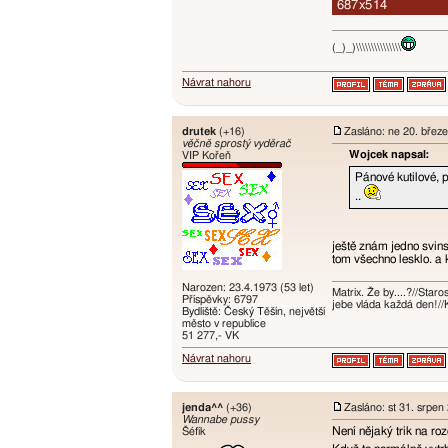
(_)_)\\\\\\\\\\\\\\\
Návrat nahoru
drutek
(+16)
Zasláno: ne 20. břez
věčně sprostý vyděrač
Wojcek napsal:
VIP Kořeň
Pánové kutilové, p
..
ještě znám jedno svins
tom všechno lesklo. a k
Narozen: 23.4.1973 (53 let)
Matrix. Že by....?//Star
Příspěvky: 6797
jebe vláda každá den!//
Bydliště: Český Těšín, největší
město v republice
51 277,- VK
Návrat nahoru
jenda^^
(+36)
Zasláno: st 31. srpen
Wannabe pussy
Není nějaký trik na ro
Šéfík