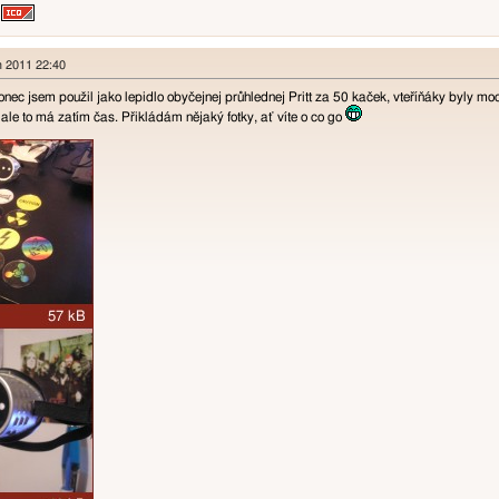
n 2011 22:40
nec jsem použil jako lepidlo obyčejnej průhlednej Pritt za 50 kaček, vteříňáky byly moc
, ale to má zatím čas. Přikládám nějaký fotky, ať víte o co go