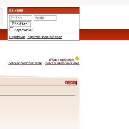
Uživatel
Zapamatovat
Registrovat
|
Zapomněl jsem své heslo
přidat k oblíbeným
Zobrazit předchozí téma
::
Zobrazit následující téma