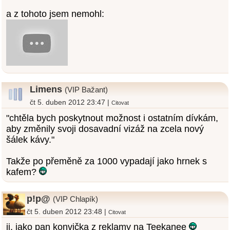
a z tohoto jsem nemohl:
Limens
(VIP Bažant)
čt 5. duben 2012 23:47 |
Citovat
"chtěla bych poskytnout možnost i ostatním dívkám,
aby změnily svoji dosavadní vizáž na zcela nový
šálek kávy."
Takže po přeměně za 1000 vypadají jako hrnek s
kafem?
p!p@
(VIP Chlapík)
čt 5. duben 2012 23:48 |
Citovat
jj, jako pan konvička z reklamy na Teekanee