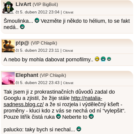
LivArt
(VIP BigBoš)
čt 5. duben 2012 23:04 |
Citovat
Šmoulinka...
Vezměte ji někdo to hélium, to se fakt
nedá..
p!p@
(VIP Chlapík)
čt 5. duben 2012 23:11 |
Citovat
A nebo by mohla dabovat pornofilmy..
Elephant
(VIP Chlapík)
čt 5. duben 2012 23:43 |
Citovat
Tak jsem ji z prokrastinačních důvodů zadal do
Googlu a zjistil, že žije stále
http://natalia-
sadness.blog.cz/
a že si rozjela i výdělečný kšeft -
proměny - kluci kdo z vás se nechá od ní "vylepšit".
Pouze litřík čistá ruka
Neberte to
palucko: taky bych si nechal...