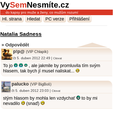
Vy
Sem
Nesmíte.cz
… do kapsy pro muže a ženy, co mužům rozumí
Hl. strana
Hledat
PC verze
Přihlášení
Natalia Sadness
» Odpovědět
p!p@
(VIP Chlapík)
čt 5. duben 2012 22:49 |
Citovat
To jo
, ale jakmile by promluvila tím svým
hlasem, tak bych jí musel naliskat...
palucko
(VIP BigBoš)
čt 5. duben 2012 23:03 |
Citovat
stým hlasom by mohla len vzdychať
to by mi
nevadilo
(snaď)