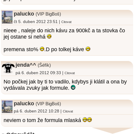
palucko
(VIP BigBoš)
čt 5. duben 2012 23:51 |
Citovat
nieee , naleje do nich kávu za 900kč a ta stovka čo
jej ostane si nehá
premena sto%
.D po tolkej káve
jenda^^
(Šéfík)
pá 6. duben 2012 09:33 |
Citovat
No počkej jak by ti to vadilo, kdybys ji klátil a ona by
vydávala zvuky jak formule.
palucko
(VIP BigBoš)
pá 6. duben 2012 10:28 |
Citovat
neviem o tom že formula mlaská