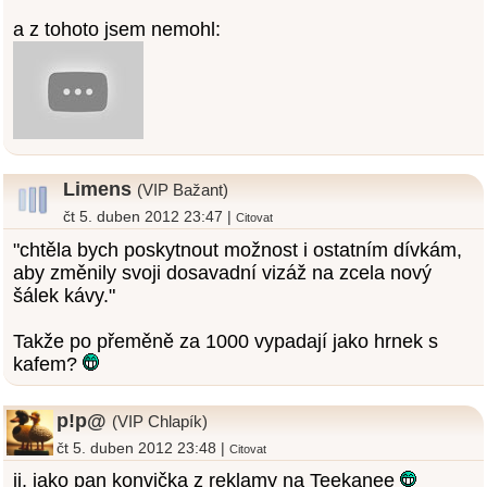
a z tohoto jsem nemohl:
Limens
(VIP Bažant)
čt 5. duben 2012 23:47 |
Citovat
"chtěla bych poskytnout možnost i ostatním dívkám,
aby změnily svoji dosavadní vizáž na zcela nový
šálek kávy."
Takže po přeměně za 1000 vypadají jako hrnek s
kafem?
p!p@
(VIP Chlapík)
čt 5. duben 2012 23:48 |
Citovat
jj, jako pan konvička z reklamy na Teekanee