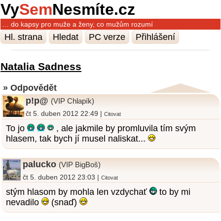
Vy
Sem
Nesmíte.cz
… do kapsy pro muže a ženy, co mužům rozumí
Hl. strana
Hledat
PC verze
Přihlášení
Natalia Sadness
» Odpovědět
p!p@
(VIP Chlapík)
čt 5. duben 2012 22:49 |
Citovat
To jo
, ale jakmile by promluvila tím svým
hlasem, tak bych jí musel naliskat...
palucko
(VIP BigBoš)
čt 5. duben 2012 23:03 |
Citovat
stým hlasom by mohla len vzdychať
to by mi
nevadilo
(snaď)