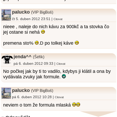
palucko
(VIP BigBoš)
čt 5. duben 2012 23:51 |
Citovat
nieee , naleje do nich kávu za 900kč a ta stovka čo
jej ostane si nehá
premena sto%
.D po tolkej káve
jenda^^
(Šéfík)
pá 6. duben 2012 09:33 |
Citovat
No počkej jak by ti to vadilo, kdybys ji klátil a ona by
vydávala zvuky jak formule.
palucko
(VIP BigBoš)
pá 6. duben 2012 10:28 |
Citovat
neviem o tom že formula mlaská