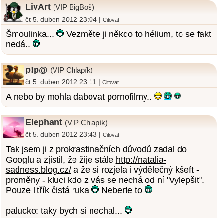
LivArt
(VIP BigBoš)
čt 5. duben 2012 23:04 |
Citovat
Šmoulinka...
Vezměte ji někdo to hélium, to se fakt
nedá..
p!p@
(VIP Chlapík)
čt 5. duben 2012 23:11 |
Citovat
A nebo by mohla dabovat pornofilmy..
Elephant
(VIP Chlapík)
čt 5. duben 2012 23:43 |
Citovat
Tak jsem ji z prokrastinačních důvodů zadal do
Googlu a zjistil, že žije stále
http://natalia-
sadness.blog.cz/
a že si rozjela i výdělečný kšeft -
proměny - kluci kdo z vás se nechá od ní "vylepšit".
Pouze litřík čistá ruka
Neberte to
palucko: taky bych si nechal...