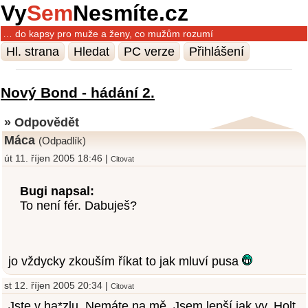
Vy
Sem
Nesmíte.cz
… do kapsy pro muže a ženy, co mužům rozumí
Hl. strana
Hledat
PC verze
Přihlášení
Nový Bond - hádání 2.
» Odpovědět
Máca
(Odpadlík)
út 11. říjen 2005 18:46 |
Citovat
Bugi napsal:
To není fér. Dabuješ?
jo vždycky zkouším říkat to jak mluví pusa
st 12. říjen 2005 20:34 |
Citovat
Jste v ha*zlu. Nemáte na mě. Jsem lepší jak vy. Holt