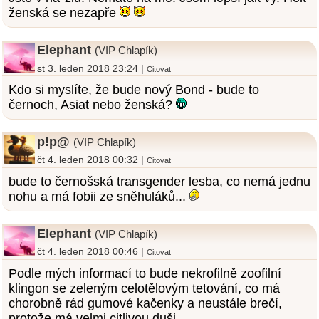
ženská se nezapře
Elephant
(VIP Chlapík)
st 3. leden 2018 23:24 |
Citovat
Kdo si myslíte, že bude nový Bond - bude to
černoch, Asiat nebo ženská?
p!p@
(VIP Chlapík)
čt 4. leden 2018 00:32 |
Citovat
bude to černošská transgender lesba, co nemá jednu
nohu a má fobii ze sněhuláků...
Elephant
(VIP Chlapík)
čt 4. leden 2018 00:46 |
Citovat
Podle mých informací to bude nekrofilně zoofilní
klingon se zeleným celotělovým tetování, co má
chorobně rád gumové kačenky a neustále brečí,
protože má velmi citlivou duši.