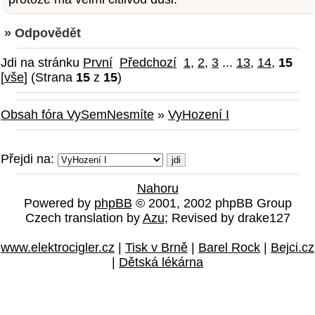
» Odpovědět
Jdi na stránku
První
Předchozí
1
,
2
,
3
...
13
,
14
,
15
[
vše
] (Strana
15
z
15
)
Obsah fóra VySemNesmíte
»
VyHození I
Přejdi na:
Nahoru
Powered by
phpBB
© 2001, 2002 phpBB Group
Czech translation by
Azu
; Revised by drake127
www.elektrocigler.cz
|
Tisk v Brně
|
Barel Rock
|
Bejci.cz
|
Dětská lékárna