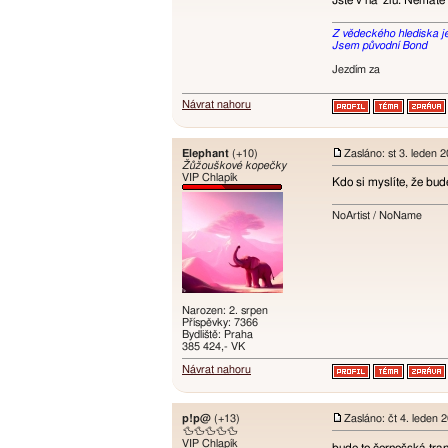
Jste v ha*zlu. Nemáte
Z vědeckého hlediska je t
Jsem původní Bond
Jezdím za
Návrat nahoru
Elephant
(+10)
Zasláno: st 3. leden 
Žůžouškové kopečky
VIP Chlapík
Kdo si myslíte, že bu
NoArtist / NoName
Narozen: 2. srpen
Příspěvky: 7366
Bydliště: Praha
385 424,- VK
Návrat nahoru
p!p@
(+13)
Zasláno: čt 4. leden 
🦆🦆🦆🦆🦆
VIP Chlapík