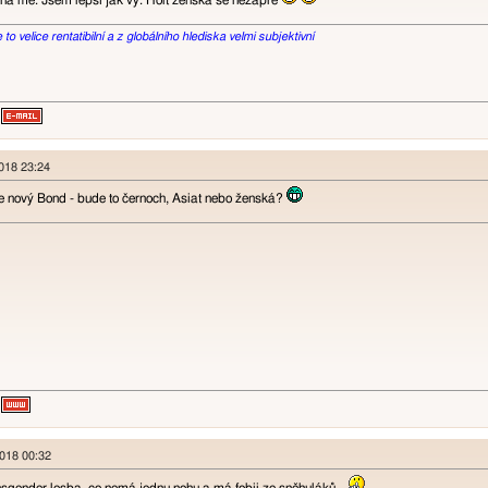
 na mě. Jsem lepší jak vy. Holt ženská se nezapře
o velice rentatibilní a z globálního hlediska velmi subjektivní
2018 23:24
de nový Bond - bude to černoch, Asiat nebo ženská?
2018 00:32