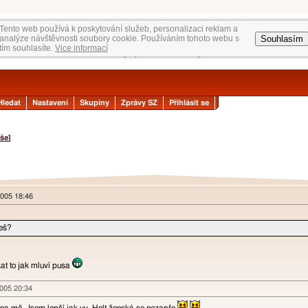
Tento web používá k poskytování služeb, personalizaci reklam a
Souhlasím
analýze návštěvnosti soubory cookie. Používáním tohoto webu s
tím souhlasíte.
Vice informací
Hledat
Nastavení
Skupiny
Zprávy SZ
Přihlásit se
še
]
 2005 18:46
ješ?
at to jak mluví pusa
2005 20:34