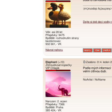
bude to černošská tra
:ו֥ɾnכַnɹodop ʎʞכַıuɥɔ
Dejte si dvě deci vodky
Věk: asi 28 let
Příspěvky: 9475
Bydliště: rozhodnutím strany
bezdomovec
932 661,- VK
Návrat nahoru
Elephant
(+10)
Zasláno: čt 4. leden 
Žůžouškové kopečky
Podle mých informací t
VIP Chlapík
velmi citlivou duši.
NoArtist / NoName
Narozen: 2. srpen
Příspěvky: 7366
Bydliště: Praha
385 424,- VK