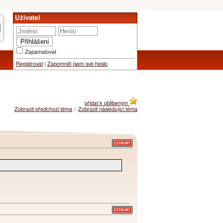
Uživatel
Zapamatovat
Registrovat
|
Zapomněl jsem své heslo
přidat k oblíbeným
Zobrazit předchozí téma
::
Zobrazit následující téma