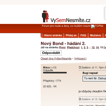
Fórum pro muže a ženy, co mužům rozumí
Hlavní stránka
Přidej se
FAQ
Mužstvo
Nový Bond - hádání 2.
Jdi na stránku
První
Předchozí
1
,
2
,
3
...
13
,
14
,
15
[
v
Odpovědět
Obsah fóra VySemNesmíte
»
VyHození I
Máca
(+13)
Zasláno: út 11. říjen
Odpadlík
Bugi napsal:
To není fér. Dabu
Příspěvky: 1774
22 625,- VK
jo vždycky zkouším řík
Zasláno: st 12. říjen 