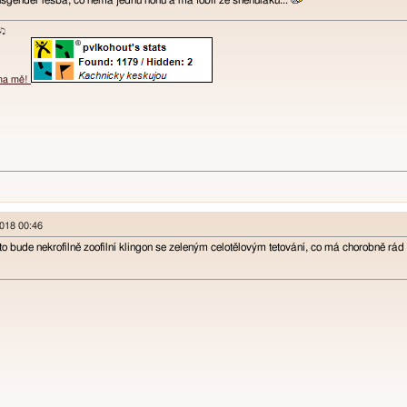
nsgender lesba, co nemá jednu nohu a má fobii ze sněhuláků...
ɐʞ♪♫
 na mě!
2018 00:46
o bude nekrofilně zoofilní klingon se zeleným celotělovým tetování, co má chorobně rá