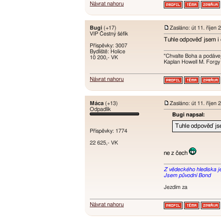
Návrat nahoru
Bugi
(+17)
Zasláno: út 11. říjen
VIP Čestný šéfík
Tuhle odpověď jsem i 
Příspěvky: 3007
Bydliště: Holice
"Chvalte Boha a podávej
10 200,- VK
Kaplan Howell M. Forgy
Návrat nahoru
Máca
(+13)
Zasláno: út 11. říjen
Odpadlík
Bugi napsal:
Tuhle odpověď js
Příspěvky: 1774
22 625,- VK
ne z čech
Z vědeckého hlediska je t
Jsem původní Bond
Jezdím za
Návrat nahoru