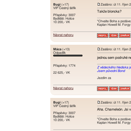
Bugi
(+17)
Zasláno: út 11. říjen
VIP Čestný šéfík
Takže bloncka?
Příspěvky: 3007
Bydliště: Holice
"Chvalte Boha a podávej
10 200,- VK
Kaplan Howell M. Forgy
Návrat nahoru
Máca
(+13)
Zasláno: út 11. říjen
Odpadlík
jednou sem podruhé 
Příspěvky: 1774
Z vědeckého hlediska je t
Jsem původní Bond
22 625,- VK
Jezdím za
Návrat nahoru
Bugi
(+17)
Zasláno: út 11. říjen
VIP Čestný šéfík
Aha. Chameleón. Jsi 
Příspěvky: 3007
Bydliště: Holice
"Chvalte Boha a podávej
10 200,- VK
Kaplan Howell M. Forgy