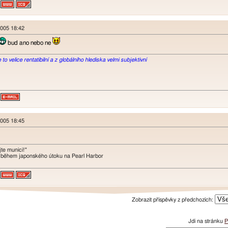
 2005 18:42
bud ano nebo ne
o velice rentatibilní a z globálního hlediska velmi subjektivní
 2005 18:45
te munici!"
 během japonského útoku na Pearl Harbor
Zobrazit příspěvky z předchozích:
Jdi na stránku
P