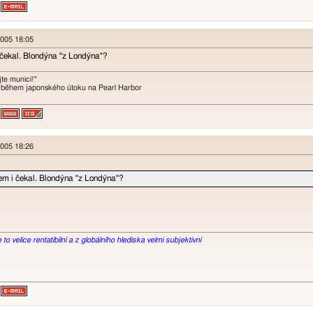
 2005 18:05
čekal. Blondýna "z Londýna"?
te munici!"
 během japonského útoku na Pearl Harbor
 2005 18:26
em i čekal. Blondýna "z Londýna"?
o velice rentatibilní a z globálního hlediska velmi subjektivní