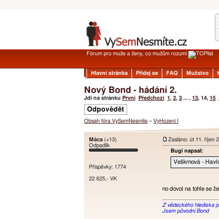
Fórum pro muže a ženy, co mužům rozumí
Hlavní stránka
Přidej se
FAQ
Mužstvo
Nový Bond - hádání 2.
Jdi na stránku
První
Předchozí
1
,
2
,
3
... ,
13
,
14
,
15
Odpovědět
Obsah fóra VySemNesmíte
»
VyHození I
Máca
(+13)
Zasláno: út 11. říjen
Odpadlík
Bugi napsal:
Veškrnová - Havlo
Příspěvky: 1774
22 625,- VK
no dovol na tohle se ž
Z vědeckého hlediska je t
Jsem původní Bond