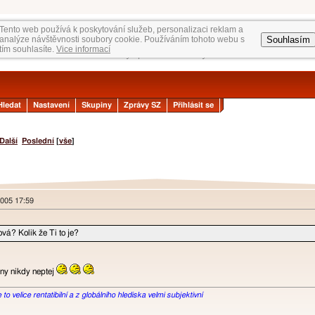
Tento web používá k poskytování služeb, personalizaci reklam a
Souhlasím
analýze návštěvnosti soubory cookie. Používáním tohoto webu s
tím souhlasíte.
Vice informací
Hledat
Nastavení
Skupiny
Zprávy SZ
Přihlásit se
Další
Poslední
[
vše
]
 2005 17:59
vá? Kolik že Ti to je?
eny nikdy neptej
o velice rentatibilní a z globálního hlediska velmi subjektivní