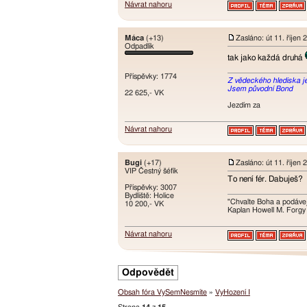
Návrat nahoru
Máca
(+13)
Zasláno: út 11. říjen
Odpadlík
tak jako každá druhá
Příspěvky: 1774
Z vědeckého hlediska je t
Jsem původní Bond
22 625,- VK
Jezdím za
Návrat nahoru
Bugi
(+17)
Zasláno: út 11. říjen
VIP Čestný šéfík
To není fér. Dabuješ?
Příspěvky: 3007
Bydliště: Holice
"Chvalte Boha a podávej
10 200,- VK
Kaplan Howell M. Forgy
Návrat nahoru
Odpovědět
Obsah fóra VySemNesmíte
»
VyHození I