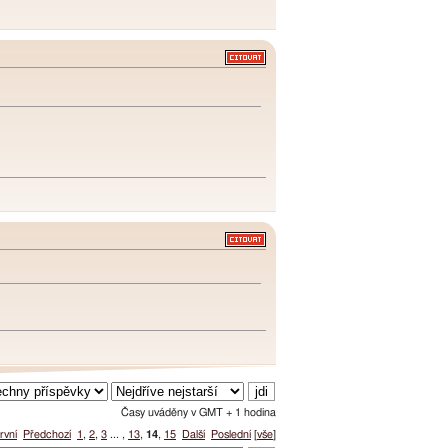
Časy uváděny v GMT + 1 hodina
rvní
Předchozí
1
,
2
,
3
... ,
13
,
14
,
15
Další
Poslední
[
vše
]