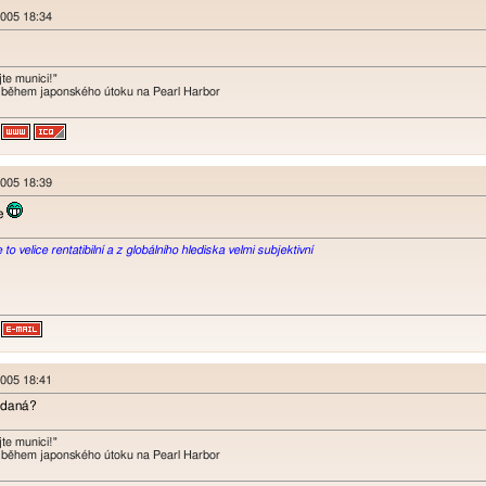
 2005 18:34
te munici!"
 během japonského útoku na Pearl Harbor
 2005 18:39
ne
o velice rentatibilní a z globálního hlediska velmi subjektivní
 2005 18:41
vdaná?
te munici!"
 během japonského útoku na Pearl Harbor