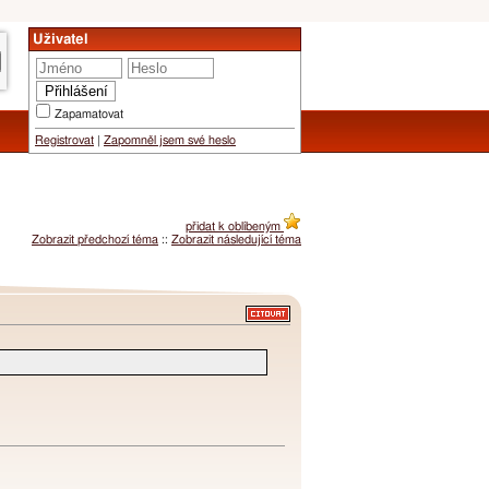
Uživatel
Zapamatovat
Registrovat
|
Zapomněl jsem své heslo
přidat k oblíbeným
Zobrazit předchozí téma
::
Zobrazit následující téma