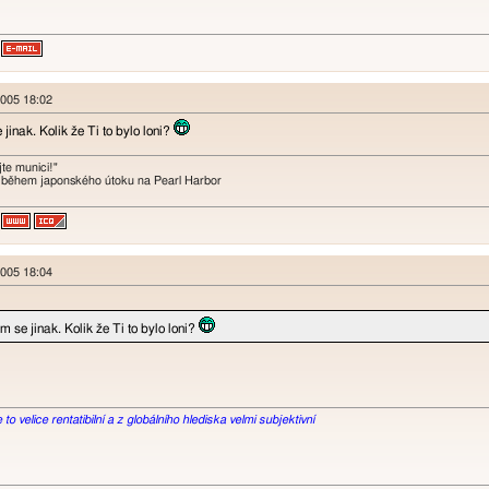
 2005 18:02
jinak. Kolik že Ti to bylo loni?
te munici!"
 během japonského útoku na Pearl Harbor
 2005 18:04
 se jinak. Kolik že Ti to bylo loni?
o velice rentatibilní a z globálního hlediska velmi subjektivní