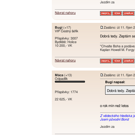
Jezdím za
Návrat nahoru
Bugi
(+17)
Zasláno: út 11. říjen
VIP Čestný šéfík
Dobrá tedy. Zeptám se 
Příspěvky: 3007
Bydliště: Holice
10 200,- VK
"Chvalte Boha a podávej
Kaplan Howell M. Forgy
Návrat nahoru
Máca
(+13)
Zasláno: út 11. říjen
Odpadlík
Bugi napsal:
Dobrá tedy. Zeptám
Příspěvky: 1774
22 625,- VK
o rok mín než letos
Z vědeckého hlediska je t
Jsem původní Bond
Jezdím za